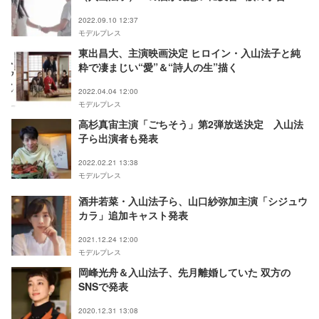
話題
2022.09.10 12:37
モデルプレス
東出昌大、主演映画決定 ヒロイン・入山法子と純
粋で凄まじい“愛”＆“詩人の生”描く
2022.04.04 12:00
モデルプレス
高杉真宙主演「ごちそう」第2弾放送決定 入山法
子ら出演者も発表
2022.02.21 13:38
モデルプレス
酒井若菜・入山法子ら、山口紗弥加主演「シジュウ
カラ」追加キャスト発表
2021.12.24 12:00
モデルプレス
岡峰光舟＆入山法子、先月離婚していた 双方の
SNSで発表
2020.12.31 13:08