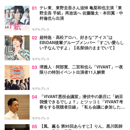
01
テレ東、東野圭吾さん追悼 亀梨和也主演「東
野圭吾 手紙」再放送へ 佐藤隆太・本田翼・中
村倫也ら出演
モデルプレス
02
超特急・高松アロハ、好きな“アイス”は
EBiDAN後輩グループメンバー「すごい愛らし
い子なんですよ」【名探偵のままでいて】
モデルプレス
03
堺雅人・阿部寛、二宮和也ら「VIVANT」一夜
限りの特別イベント出演者11人解禁
モデルプレス
04
「VIVANT悪役会議室」潜伏中の新庄に「納豆
我慢できるでしょ？」とツッコミ「VIVANT考
察をする視聴者目線」「私も会議に参加した
い」と話題【ネタバレあり】
モデルプレス
05
【風、薫る 第95回あらすじ】りん、黒川医師