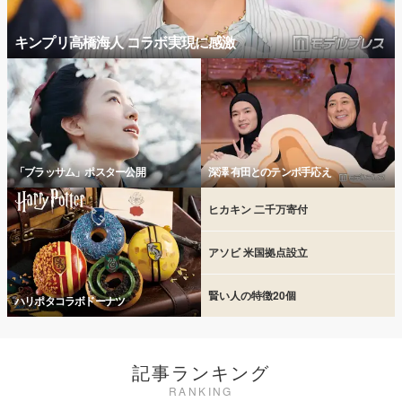
キンプリ高橋海人 コラボ実現に感激
「ブラッサム」ポスター公開
深澤 有田とのテンポ手応え
ヒカキン 二千万寄付
アソビ 米国拠点設立
賢い人の特徴20個
ハリポタコラボドーナツ
記事ランキング
RANKING