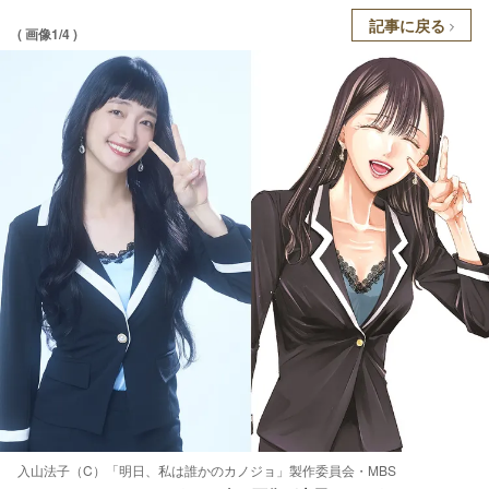
記事に戻る
( 画像1/4 )
入山法子（C）「明日、私は誰かのカノジョ」製作委員会・MBS