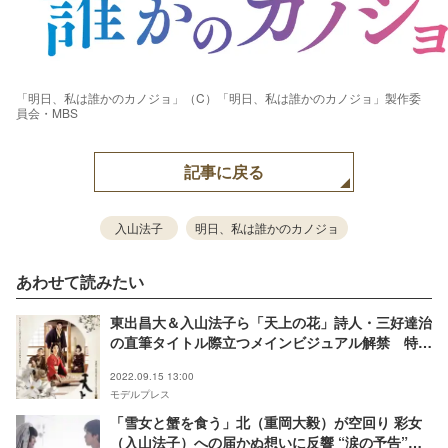
「明日、私は誰かのカノジョ」（C）「明日、私は誰かのカノジョ」製作委
員会・MBS
記事に戻る
入山法子
明日、私は誰かのカノジョ
あわせて読みたい
東出昌大＆入山法子ら「天上の花」詩人・三好達治
の直筆タイトル際立つメインビジュアル解禁 特報
映像も
2022.09.15 13:00
モデルプレス
「雪女と蟹を食う」北（重岡大毅）が空回り 彩女
（入山法子）への届かぬ想いに反響 “涙の予告”も