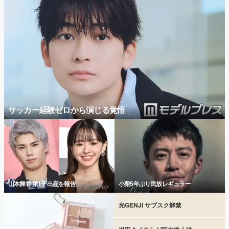
サッカー経験ゼロから演じる覚悟
山本舞香 第1子出産を報告
小栗5年ぶり民放レギュラー
光GENJI サブスク解禁