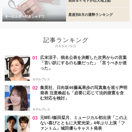
岩田＆イモトが巨大地上絵
星座別8月の運勢ランキング
キーホルダー付きシャドウ
記事ランキング
RANKING
01
広末涼子、病名公表を決断した次男からの言葉
「言い訳にするのも嫌だった」「言うべきか迷
った」
モデルプレス
02
集英社、日向坂46藤嶌果歩の写真集を巡り声明
発表 注意喚起も「必要に応じて法的措置を含
む対応を検討」
モデルプレス
03
元ME:I飯田栞月、ミュージカル初出演「この上
ない喜びとともに大変光栄」4年ぶり上演「フ
ァントム」城田優らキャスト発表