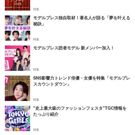
特集
モデルプレス独自取材！著名人が語る「夢を叶える
秘訣」
特集
モデルプレス読者モデル 新メンバー加入！
特集
SNS影響力トレンド俳優・女優を特集「モデルプレ
スカウントダウン」
特集
"史上最大級のファッションフェスタ"TGC情報を
たっぷり紹介
特集