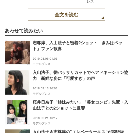
レス
全文を読む
あわせて読みたい
志尊淳、入山法子と密着2ショット「きみはペッ
ト」ファン歓喜
2019.08.06 01:06
モデルプレス
入山法子、髪バッサリカットでヘアドネーション協
力 新鮮な姿に「可愛すぎ」の声
2018.09.13 20:03
モデルプレス
桜井日奈子「姉妹みたい」「美女コンビ」先輩・入
山法子との2ショットに反響
2018.02.21 16:17
モデルプレス
入山法子＆志尊淳の“エレベーターキス”が悶絶級