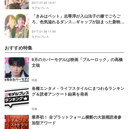
2017.01.20 13:01
モデルプレス
「きみはペット」志尊淳が入山法子の膝でごろご
ろ、色気溢れるダンス…ギャップが詰まった新映像
解禁
2017.01.06 11:00
モデルプレス
おすすめ特集
8月のカバーモデルは映画「ブルーロック」の高橋
文哉
特集
各種エンタメ・ライフスタイルにまつわるランキン
グ＆読者アンケート結果を発表
特集
業界初！ 全プラットフォーム横断の大規模読者参
加型アワード