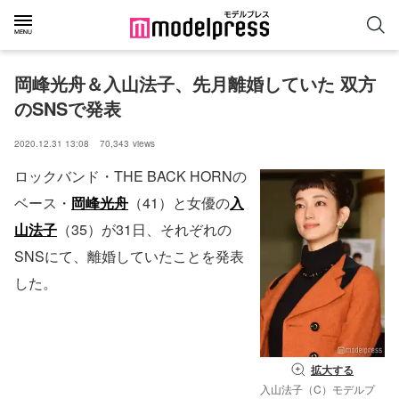
岡峰光舟＆入山法子、先月離婚していた 双方
のSNSで発表
2020.12.31 13:08
70,343
views
ロックバンド・THE BACK HORNの
ベース・
岡峰光舟
（41）と女優の
入
山法子
（35）が31日、それぞれの
SNSにて、離婚していたことを発表
した。
拡大する
入山法子（C）モデルプ