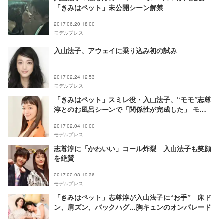
「きみはペット」未公開シーン解禁
2017.06.20 18:00
モデルプレス
入山法子、アウェイに乗り込み初の試み
2017.02.24 12:53
モデルプレス
「きみはペット」スミレ役・入山法子、“モモ”志尊
淳とのお風呂シーンで「関係性が完成した」 モデ
ルプレスインタビュー
2017.02.04 10:00
モデルプレス
志尊淳に「かわいい」コール炸裂 入山法子も笑顔
を絶賛
2017.02.03 19:36
モデルプレス
「きみはペット」志尊淳が入山法子に“お手” 床ド
ン、肩ズン、バックハグ…胸キュンのオンパレード