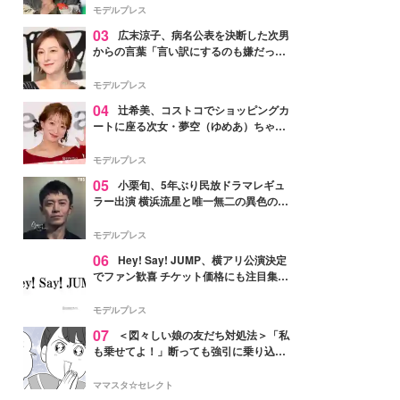
「かっこいい」と反響
モデルプレス
03
広末涼子、病名公表を決断した次男
からの言葉「言い訳にするのも嫌だっ
た」「言うべきか迷った」
モデルプレス
04
辻希美、コストコでショッピングカ
ートに座る次女・夢空（ゆめあ）ちゃん
の姿公開「乗りこなしてる感じが可愛す
ぎ」「成長を感じる」の声
モデルプレス
05
小栗旬、5年ぶり民放ドラマレギュ
ラー出演 横浜流星と唯一無二の異色のバ
ディで初共演【LOST10】
モデルプレス
06
Hey! Say! JUMP、横アリ公演決定
でファン歓喜 チケット価格にも注目集ま
る「激アツ」「平成に戻ったみたい」
モデルプレス
07
＜図々しい娘の友だち対処法＞「私
も乗せてよ！」断っても強引に乗り込ん
でくる友だち【第1話まんが】
ママスタ☆セレクト