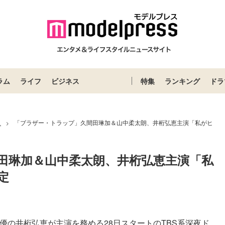
ラム
ライフ
ビジネス
特集
ランキング
ドラ
ス
「ブラザー・トラップ」久間田琳加＆山中柔太朗、井桁弘恵主演「私がヒ
>
田琳加＆山中柔太朗、井桁弘恵主演「私
定
優の井桁弘恵が主演を務める28日スタートのTBS系深夜ド...