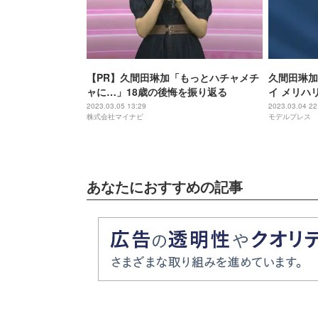
【PR】久間田琳加「もっとハチャメチ
久間田琳加
ャに…」18歳の後悔を振り返る
イ メリハ
TGC 202
2023.03.05 13:29
2023.03.04 22
株式会社マイナビ
モデルプレス
あなたにおすすめの記事