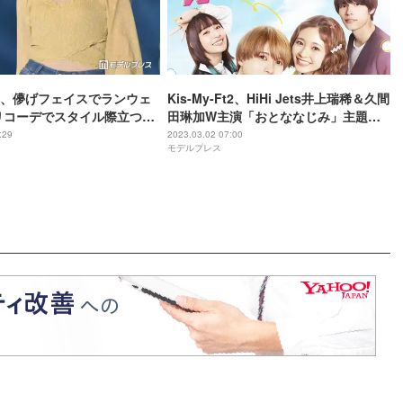
、儚げフェイスでランウェ
Kis-My-Ft2、HiHi Jets井上瑞稀＆久間
リコーデでスタイル際立つ＜
田琳加W主演「おとななじみ」主題歌
3 S／S＞
に決定 ムズキュン予告＆ポスターも解
:29
2023.03.02 07:00
モデルプレス
禁