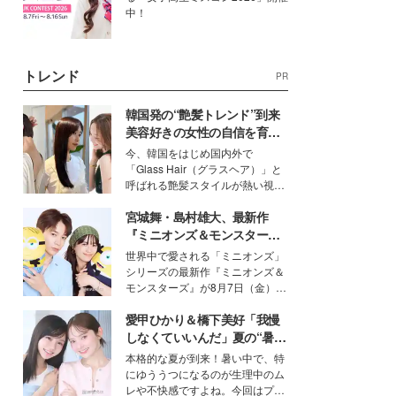
中！
トレンド
PR
韓国発の“艶髪トレンド”到来
美容好きの女性の自信を育む
「ヘアケア事情」って？
今、韓国をはじめ国内外で
「Glass Hair（グラスヘア）」と
呼ばれる艶髪スタイルが熱い視線
を集めています。メイクやファッ
宮城舞・島村雄大、最新作
ションの完成度を高めるベースと
して、“髪そのものの美しさ”に改
『ミニオンズ＆モンスター
めて注目する人が増えている様
ズ』の魅力熱弁 ハチャメチャ
世界中で愛される「ミニオンズ」
子。今回は、そんな憧れの艶やか
だけじゃない“友情と絆”に感
シリーズの最新作『ミニオンズ＆
な髪を日常で叶える、美容好きの
動
モンスターズ』が8月7日（金）に
女性たちのヘアケア事情を紹介し
公開。モデルプレスでは、“大のミ
ます。
愛甲ひかり＆橋下美好「我慢
ニオン好き”という共通点を持つモ
デルの宮城舞と島村雄大の特別対
しなくていいんだ」夏の“暑さ
談をお届け！それぞれの視点か
対策”の新しい選択肢とは？
本格的な夏が到来！暑い中で、特
ら、今作ならではの魅力や予想外
にゆううつになるのが生理中のム
の感動をもたらす奥深いストーリ
レや不快感ですよね。今回はプラ