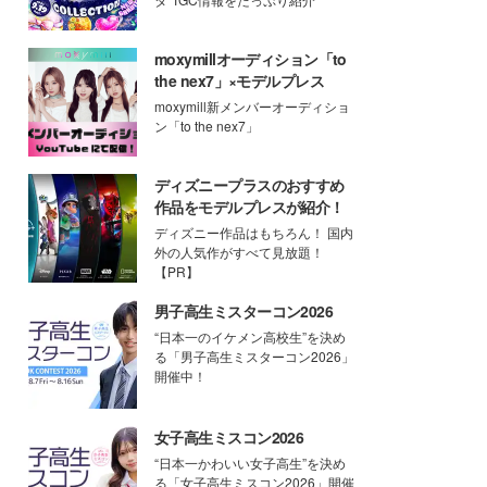
moxymillオーディション「to
the nex7」×モデルプレス
moxymill新メンバーオーディショ
ン「to the nex7」
ディズニープラスのおすすめ
作品をモデルプレスが紹介！
ディズニー作品はもちろん！ 国内
外の人気作がすべて見放題！
【PR】
男子高生ミスターコン2026
“日本一のイケメン高校生”を決め
る「男子高生ミスターコン2026」
開催中！
女子高生ミスコン2026
“日本一かわいい女子高生”を決め
る「女子高生ミスコン2026」開催