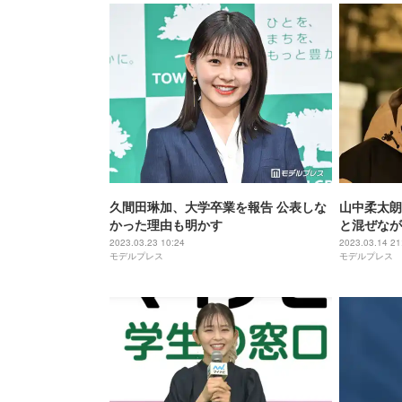
久間田琳加、大学卒業を報告 公表しな
山中柔太朗
かった理由も明かす
と混ぜなが
たらどうす
2023.03.23 10:24
2023.03.14 21
モデルプレス
モデルプレス
プ」インタ