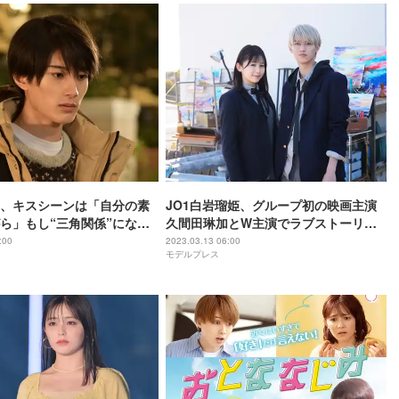
、キスシーンは「自分の素
JO1白岩瑠姫、グループ初の映画主演
ら」もし“三角関係”になっ
久間田琳加とW主演でラブストーリー
る？＜「ブラザー・トラッ
＜夜が明けたら、いちばんに君に会い
:00
2023.03.13 06:00
モデルプレス
ビュー＞
にいく＞