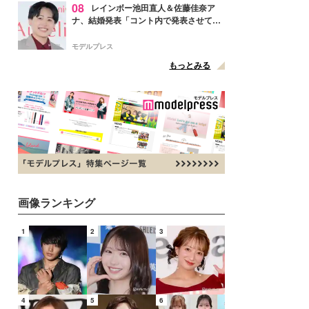
08
レインボー池田直人＆佐藤佳奈ア
ナ、結婚発表「コント内で発表させてい
ただきました」読売テレビ退社は生活拠
点変更のため
モデルプレス
もっとみる
画像ランキング
1
2
3
4
5
6