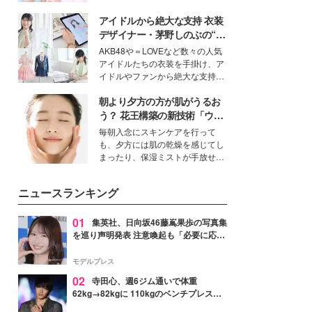
ーについて熱く語り合ってもらっ
イベートでも仲良しで旅行好きな
た。
アイドルから絶大な支持 衣装
モデル・愛甲ひかりさんと橋下美
好さんを迎えて本音で女子会トー
デザイナー・茅野しのぶの“可
ク。猛暑のお出かけを快適に過ご
愛い”を作る美学＜「シチズン
AKB48や＝LOVEなど数々の人気
すヒントや、2人が感動した夏の
クロスシー」インタビュー＞
アイドルたちの衣装を手掛け、ア
生理の新常識にも迫りました。
イドルやファンから絶大な支持を
得る、株式会社オサレカンパニー
朝より夕方の方が肌がうるお
取締役兼クリエイティブディレク
ター・茅野しのぶ。一人ひとりの
う？ 花王構築の新技術「ウォ
個性に寄り添い、魅力を引き出す
ーターキャプチャリングスキ
毎朝入念にスキンケアを行って
衣装作りは、多くの女性たちに勇
ン（捕水肌）」がスキンケア
も、夕方には肌の乾燥を感じてし
気と自信を与え続けている。
の常識を変える予感
まったり、保湿ミストが手放せな
いという読者も多いのでは？そん
な美容の常識を大きく変える可能
ニュースランキング
性を秘めた、革新的な「Water
Capturing Skin（ウォーターキャ
プチャリングスキン：捕水肌）」
01
集英社、日向坂46藤嶌果歩の写真集
技術を、花王が構築した。
を巡り声明発表 注意喚起も「必要に応じ
て法的措置を含む対応を検討」
モデルプレス
02
寺田心、週6ジム通いで体重
62kg→82kgに 110kgのベンチプレス持
ち上げる姿披露「胸板の厚みすごい」