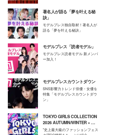
著名人が語る「夢を叶える秘
訣」
モデルプレス独自取材！著名人が
語る「夢を叶える秘訣」
モデルプレス「読者モデル」
モデルプレス読者モデル 新メンバ
ー加入！
モデルプレスカウントダウン
SNS影響力トレンド俳優・女優を
特集「モデルプレスカウントダウ
ン」
TOKYO GIRLS COLLECTION
2026 AUTUMN/WINTER × モ
デルプレス
"史上最大級のファッションフェス
タ"TGC情報をたっぷり紹介