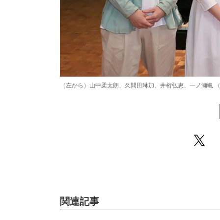
（左から）山中柔太朗、久間田琳加、井桁弘恵、一ノ瀬颯 
関連記事