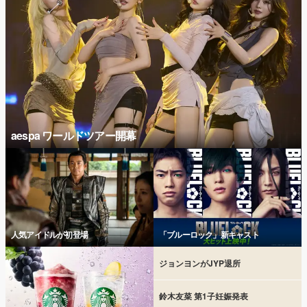
aespa ワールドツアー開幕
人気アイドルが初登場
「ブルーロック」新キャスト
ジョンヨンがJYP退所
鈴木友菜 第1子妊娠発表