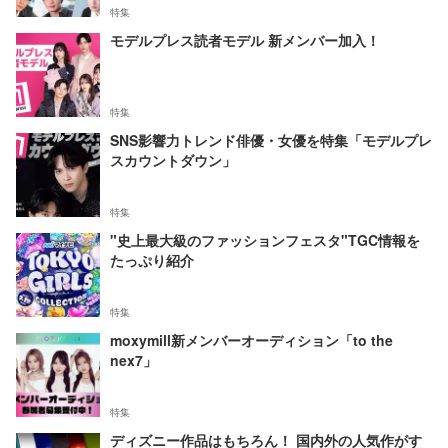
特集
モデルプレス読者モデル 新メンバー加入！
特集
SNS影響力トレンド俳優・女優を特集「モデルプレ
スカウントダウン」
特集
"史上最大級のファッションフェスタ"TGC情報を
たっぷり紹介
特集
moxymill新メンバーオーディション「to the
nex7」
特集
ディズニー作品はもちろん！ 国内外の人気作がす