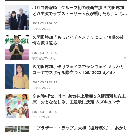
JO1白岩瑠姫、グループ初の映画主演 久間田琳加
とW主演でラブストーリー＜夜が明けたら、いちば
んに君に会いにいく＞
2023.03.13 06:00
モデルプレス
久間田琳加「もっとハチャメチャに…」18歳の後
悔を振り返る
2023.03.05 13:29
株式会社マイナビ
PR
久間田琳加、儚げフェイスでランウェイ メリハリ
コーデでスタイル際立つ＜TGC 2023 S／S＞
2023.03.04 22:29
モデルプレス
Kis-My-Ft2、HiHi Jets井上瑞稀＆久間田琳加W主
演「おとななじみ」主題歌に決定 ムズキュン予告
＆ポスターも解禁
2023.03.02 07:00
モデルプレス
「ブラザー・トラップ」大和（塩野瑛久）、あかり