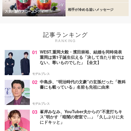
相手が冷める追いメッセージ
スタバ新作フローズンティー
記事ランキング
RANKING
01
WEST.重岡大毅・濱田崇裕、結婚を同時発表
重岡は第1子誕生伝える「決して当たり前では
ない、尊いものでした」【全文】
モデルプレス
02
中島歩、“明治時代の文豪”の玄孫だった「教科
書にも載っている」名前も先祖に由来
モデルプレス
03
峯岸みなみ、YouTuber夫からの“不意打ちキ
ス”明かす「暗闇の密室で…」「久しぶりに夫
にドキッと」