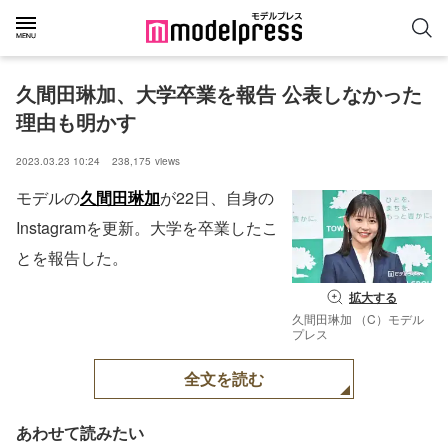
久間田琳加、大学卒業を報告 公表しなかった
理由も明かす
2023.03.23 10:24
238,175
views
モデルの
久間田琳加
が22日、自身の
Instagramを更新。大学を卒業したこ
とを報告した。
拡大する
久間田琳加 （C）モデル
プレス
全文を読む
あわせて読みたい