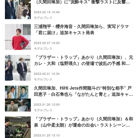
（久間田琳加）に“泥酔キス” 衝撃ラストに反響相
次ぐ
2023.02.15 14:45
モデルプレス
三浦翔平・櫻井海音・久間田琳加ら、実写ドラマ
「君に届け」追加キャスト発表
2023.02.07 10:00
モデルプレス
「ブラザー・トラップ」あかり（久間田琳加）、元
カレ・大和（塩野瑛久）の登場で波乱の予感 和泉
（山中柔太朗）との衝撃事実も明らかに
2023.02.01 12:34
モデルプレス
久間田琳加、HiHi Jets作間龍斗の“特別な相手” 戸
田恵子・白石隼也ら「ながたんと青と」追加キャス
ト発表
2023.01.30 12:00
モデルプレス
「ブラザー・トラップ」あかり（久間田琳加）＆和
泉（山中柔太朗）が運命の出会い ラストシーン
の“写真”に注目集まる「波乱の予感」
2023.01.25 13:10