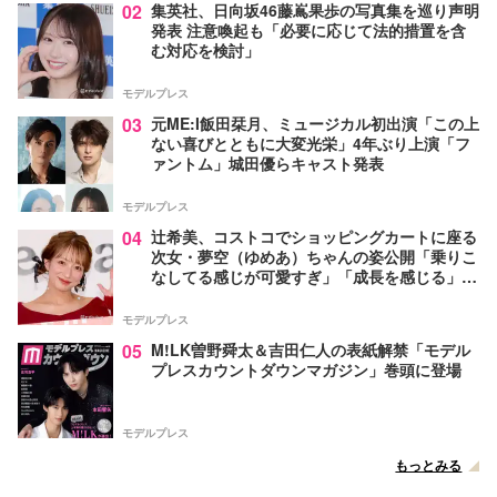
02
集英社、日向坂46藤嶌果歩の写真集を巡り声明
発表 注意喚起も「必要に応じて法的措置を含
む対応を検討」
モデルプレス
03
元ME:I飯田栞月、ミュージカル初出演「この上
ない喜びとともに大変光栄」4年ぶり上演「フ
ァントム」城田優らキャスト発表
モデルプレス
04
辻希美、コストコでショッピングカートに座る
次女・夢空（ゆめあ）ちゃんの姿公開「乗りこ
なしてる感じが可愛すぎ」「成長を感じる」の
声
モデルプレス
05
M!LK曽野舜太＆吉田仁人の表紙解禁「モデル
プレスカウントダウンマガジン」巻頭に登場
モデルプレス
もっとみる