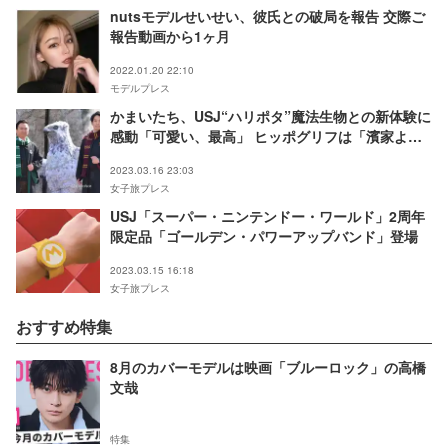
nutsモデルせいせい、彼氏との破局を報告 交際ご
報告動画から1ヶ月
2022.01.20 22:10
モデルプレス
かまいたち、USJ“ハリポタ”魔法生物との新体験に
感動「可愛い、最高」 ヒッポグリフは「濱家より
デカい」
2023.03.16 23:03
女子旅プレス
USJ「スーパー・ニンテンドー・ワールド」2周年
限定品「ゴールデン・パワーアップバンド」登場
2023.03.15 16:18
女子旅プレス
おすすめ特集
8月のカバーモデルは映画「ブルーロック」の高橋
文哉
特集