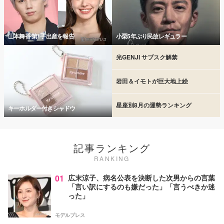
山本舞香 第1子出産を報告
小栗5年ぶり民放レギュラー
光GENJI サブスク解禁
岩田＆イモトが巨大地上絵
星座別8月の運勢ランキング
キーホルダー付きシャドウ
記事ランキング
RANKING
01
広末涼子、病名公表を決断した次男からの言葉
「言い訳にするのも嫌だった」「言うべきか迷
った」
モデルプレス