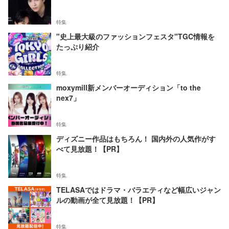
特集
"史上最大級のファッションフェスタ"TGC情報を
たっぷり紹介
特集
moxymill新メンバーオーディション「to the
nex7」
特集
ディズニー作品はもちろん！ 国内外の人気作がす
べて見放題！【PR】
特集
TELASAではドラマ・バラエティなど幅広いジャン
ルの動画が全て見放題！【PR】
特集