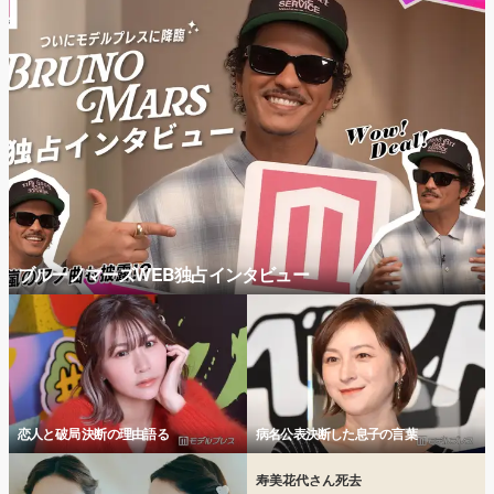
ブルーノマーズWEB独占インタビュー
恋人と破局 決断の理由語る
病名公表決断した息子の言葉
寿美花代さん死去