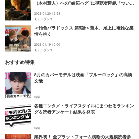
（木村慧人）への“嫉妬ハグ”に視聴者悶絶「つい
に」「声出た」
2023.01.20 12:58
モデルプレス
＜飴色パラドックス 第5話＞蕪木、尾上に複雑な感
情を抱く
2023.01.19 10:00
モデルプレス
おすすめ特集
8月のカバーモデルは映画「ブルーロック」の高橋
文哉
特集
各種エンタメ・ライフスタイルにまつわるランキン
グ＆読者アンケート結果を発表
特集
業界初！ 全プラットフォーム横断の大規模読者参