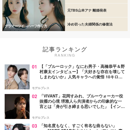
元TBS山本アナ 離婚発表
冷め切った夫婦関係の修復法
グラマーツインハーフ作り方
記事ランキング
RANKING
01
【「ブルーロック」なにわ男子・高橋恭平＆野
村康太インタビュー】「大好きな存在を壊して
しまわないか」人気キャラへの覚悟 10キロ増
量の肉体改造秘話
モデルプレス
02
「VIVANT」花岡すみれ、ブルーウォーカー役
抜擢の心境 堺雅人ら共演者からの印象的な一
言とは「身が引き締まる思いでした」【インタ
ビュー】
モデルプレス
03
「知名度もなく、すごく有名な曲もない」