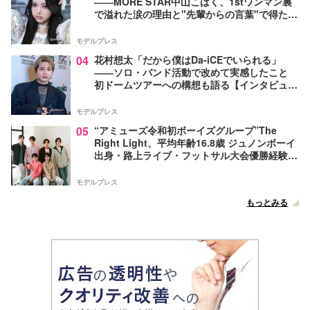
――MORE STAR中山こはく、1stワンマン裏
で溢れた涙の理由と"先輩からの言葉"で得た覚
悟【モデルプレスインタビュー】
モデルプレス
04
花村想太「だから僕はDa-iCEでいられる」
――ソロ・バンド活動で改めて実感したこと
初ドームツアーへの構想も語る【インタビュ
ー】
モデルプレス
05
“アミューズ令和初ボーイズグループ”The
Right Light、平均年齢16.8歳 ジュノンボーイ
出身・路上ライブ・フットサル大会優勝経験者
たちが芸能界を目指したきっかけ…フレッシュ
な6人の魅力に迫る【インタビュー後編】
モデルプレス
もっとみる