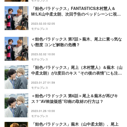
モデルプレス
「飴色パラドックス」FANTASTICS木村慧人＆
M!LK山中柔太朗、次回予告のベッドシーンに視聴
者衝撃「叫んだ」「こんなの観たら眠れない」
2023.02.03 02:05
モデルプレス
＜飴色パラドックス 第7話＞蕪木、尾上に素っ気な
い態度 コンビ解散の危機？
2023.02.02 10:00
モデルプレス
「飴色パラドックス」尾上（木村慧人）＆蕪木（山
中柔太朗）が2度目のキス “その後の表情”にも注目
集まる
2023.01.27 01:59
モデルプレス
＜飴色パラドックス 第6話＞尾上＆蕪木が再びキ
ス？“AV斡旋疑惑”印南の取材の行方は？
2023.01.26 10:00
モデルプレス
「飴色パラドックス」蕪木（山中柔太朗）、尾上