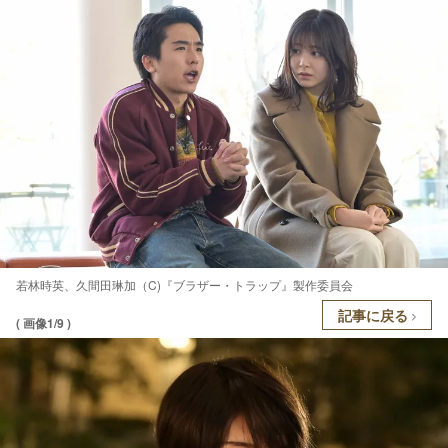
若林時英、久間田琳加（C)『ブラザー・トラップ』製作委員会
記事に戻る
( 画像1/9 )