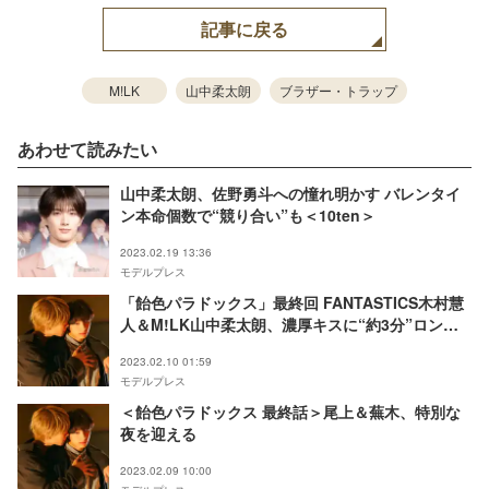
記事に戻る
M!LK
山中柔太朗
ブラザー・トラップ
あわせて読みたい
山中柔太朗、佐野勇斗への憧れ明かす バレンタイ
ン本命個数で“競り合い”も＜10ten＞
2023.02.19 13:36
モデルプレス
「飴色パラドックス」最終回 FANTASTICS木村慧
人＆M!LK山中柔太朗、濃厚キスに“約3分”ロング
ベッドシーン…ラブラブ展開で完結
2023.02.10 01:59
モデルプレス
＜飴色パラドックス 最終話＞尾上＆蕪木、特別な
夜を迎える
2023.02.09 10:00