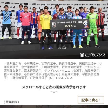
（後列左から）小林悠選手、宮市亮選手、長友佑都選手、興梠慎三選手、小
川航基選手、永井謙佑選手、川崎颯太選手、荒木遼太郎選手（中列左から）
西尾隆矢選手、高木善朗選手、アンドレス・イニエスタ選手、城後寿選手、
佐々木翔選手、小野伸二選手（前列左から）細谷真大選手、宇佐美貴史選
手、中野伸哉選手、町野修斗選手（C）モデルプレス
スクロールすると次の画像が表示されます
記事に戻る
( 画像3/50 )