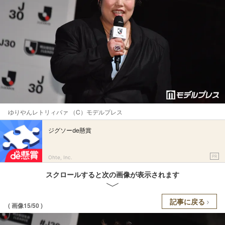
ゆりやんレトリィバァ （C）モデルプレス
ジグソーde懸賞
PR
Ohte, Inc.
スクロールすると次の画像が表示されます
記事に戻る
( 画像15/50 )