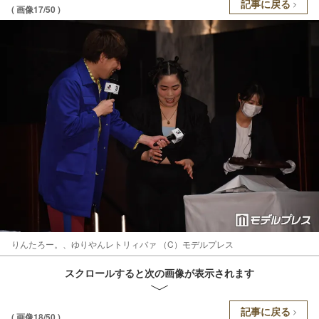
記事に戻る
( 画像17/50 )
りんたろー。、ゆりやんレトリィバァ （C）モデルプレス
スクロールすると次の画像が表示されます
記事に戻る
( 画像18/50 )