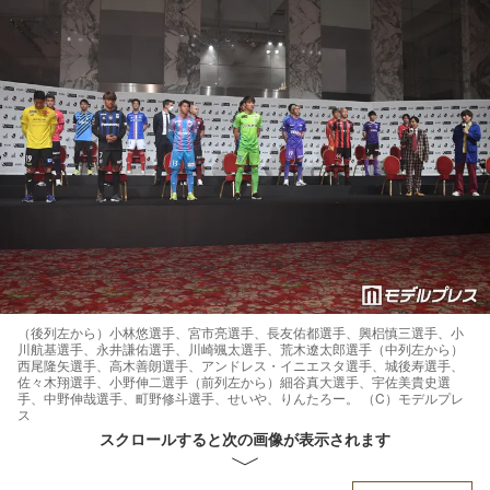
（後列左から）小林悠選手、宮市亮選手、長友佑都選手、興梠慎三選手、小
川航基選手、永井謙佑選手、川崎颯太選手、荒木遼太郎選手（中列左から）
西尾隆矢選手、高木善朗選手、アンドレス・イニエスタ選手、城後寿選手、
佐々木翔選手、小野伸二選手（前列左から）細谷真大選手、宇佐美貴史選
手、中野伸哉選手、町野修斗選手、せいや、りんたろー。 （C）モデルプレ
ス
スクロールすると次の画像が表示されます