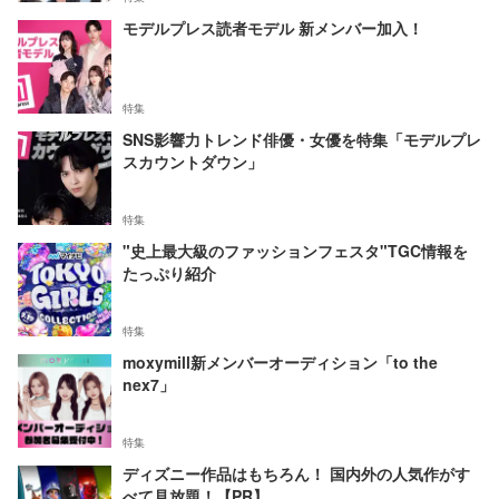
モデルプレス読者モデル 新メンバー加入！
特集
SNS影響力トレンド俳優・女優を特集「モデルプレ
スカウントダウン」
特集
"史上最大級のファッションフェスタ"TGC情報を
たっぷり紹介
特集
moxymill新メンバーオーディション「to the
nex7」
特集
ディズニー作品はもちろん！ 国内外の人気作がす
べて見放題！【PR】