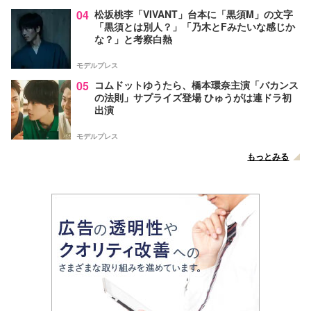
04
松坂桃李「VIVANT」台本に「黒須M」の文字
「黒須とは別人？」「乃木とFみたいな感じか
な？」と考察白熱
モデルプレス
05
コムドットゆうたら、橋本環奈主演「バカンス
の法則」サプライズ登場 ひゅうがは連ドラ初
出演
モデルプレス
もっとみる