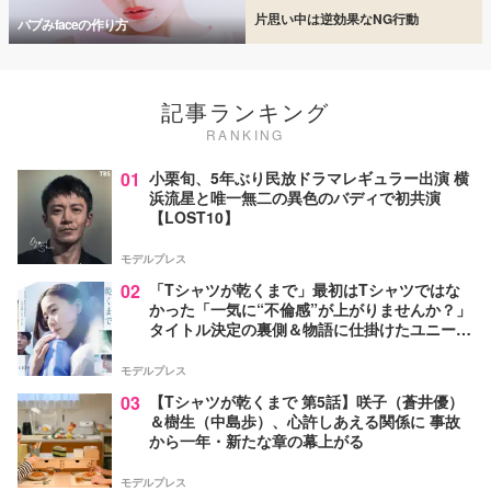
片思い中は逆効果なNG行動
バブみfaceの作り方
記事ランキング
RANKING
01
小栗旬、5年ぶり民放ドラマレギュラー出演 横
浜流星と唯一無二の異色のバディで初共演
【LOST10】
モデルプレス
02
「Tシャツが乾くまで」最初はTシャツではな
かった「一気に“不倫感”が上がりませんか？」
タイトル決定の裏側＆物語に仕掛けたユニーク
な視点【脚本家・生方美久氏インタビュー】
モデルプレス
03
【Tシャツが乾くまで 第5話】咲子（蒼井優）
＆樹生（中島歩）、心許しあえる関係に 事故
から一年・新たな章の幕上がる
モデルプレス