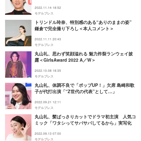
2022.11.14 18:52
モデルプレス
トリンドル玲奈、特別感のある“ありのままの姿”
鎌倉で完全撮り下ろし＜本人コメント＞
2022.11.11 20:43
モデルプレス
丸山礼、思わず笑顔溢れる 魅力炸裂ランウェイ披
露＜GirlsAward 2022 A／W＞
2022.10.08 18:35
モデルプレス
丸山礼、体調不良で「ポップUP！」欠席 島崎和歌
子が代打出演「“Z世代の代表”として…」
2022.09.21 12:11
モデルプレス
丸山礼、髪ばっさりカットでドラマ初主演 人気コ
ミック「ワタシってサバサバしてるから」実写化
2022.09.13 07:00
モデルプレス