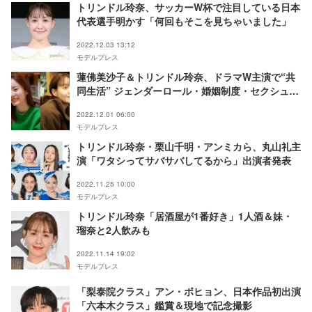
トリンドル玲奈、サッカーW杯で注目している日本
代表選手明かす「何回もそこを見ちゃいました」
2022.12.03 13:12
モデルプレス
蓮佛美沙子＆トリンドル玲奈、ドラマW主演で“共
同生活” ジェンダーロール・婚姻制度・セクシュア
リティに立ち向かう＜今夜すきやきだよ＞
2022.12.01 06:00
モデルプレス
トリンドル玲奈・栗山千明・アンミカら、丸山礼主
演「ワタシってサバサバしてるから」出演者発表
2022.11.25 10:00
モデルプレス
トリンドル玲奈「居酒屋が1番好き」1人酒＆妹・
瑠奈と2人飲みも
2022.11.14 19:02
モデルプレス
「梨泰院クラス」アン・ボヒョン、日本作品初出演
「六本木クラス」鑑賞＆現地で記念撮影