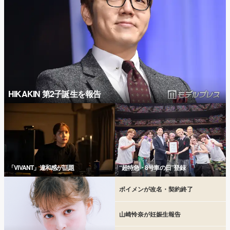
HIKAKIN 第2子誕生を報告
「VIVANT」違和感が話題
“超特急・8号車の日”登録
ボイメンが改名・契約終了
山崎怜奈が妊娠生報告