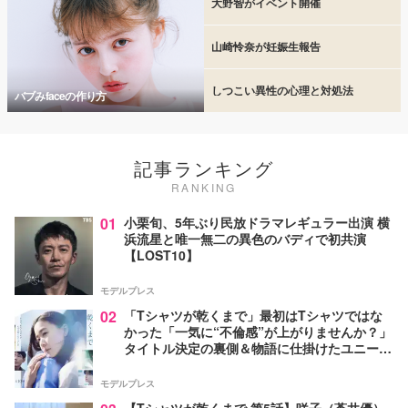
大野智がイベント開催
山崎怜奈が妊娠生報告
しつこい異性の心理と対処法
バブみfaceの作り方
記事ランキング
RANKING
01
小栗旬、5年ぶり民放ドラマレギュラー出演 横
浜流星と唯一無二の異色のバディで初共演
【LOST10】
モデルプレス
02
「Tシャツが乾くまで」最初はTシャツではな
かった「一気に“不倫感”が上がりませんか？」
タイトル決定の裏側＆物語に仕掛けたユニーク
な視点【脚本家・生方美久氏インタビュー】
モデルプレス