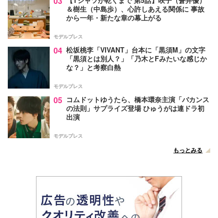
03
【Tシャツが乾くまで 第5話】咲子（蒼井優）
＆樹生（中島歩）、心許しあえる関係に 事故
から一年・新たな章の幕上がる
モデルプレス
04
松坂桃李「VIVANT」台本に「黒須M」の文字
「黒須とは別人？」「乃木とFみたいな感じか
な？」と考察白熱
モデルプレス
05
コムドットゆうたら、橋本環奈主演「バカンス
の法則」サプライズ登場 ひゅうがは連ドラ初
出演
モデルプレス
もっとみる