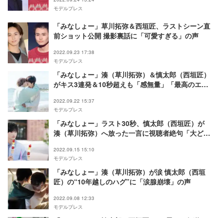
モデルプレス
「みなしょー」草川拓弥＆西垣匠、ラストシーン直
前ショット公開 撮影裏話に「可愛すぎる」の声
2022.09.23 17:38
モデルプレス
「みなしょー」湊（草川拓弥）＆慎太郎（西垣匠）
がキス3連発＆10秒超えも「感無量」「最高のエン
ディング」と反響殺到
2022.09.22 15:37
モデルプレス
「みなしょー」ラスト30秒、慎太郎（西垣匠）が
湊（草川拓弥）へ放った一言に視聴者絶句「大どん
でん返し」
2022.09.15 15:10
モデルプレス
「みなしょー」湊（草川拓弥）が涙 慎太郎（西垣
匠）の“10年越しのハグ”に「涙腺崩壊」の声
2022.09.08 12:33
モデルプレス