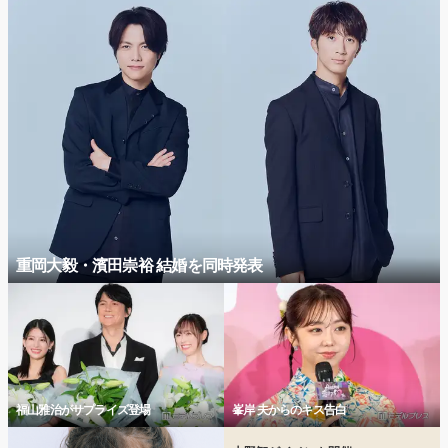
重岡大毅・濱田崇裕 結婚を同時発表
福山雅治がサプライズ登場
峯岸 夫からのキス告白