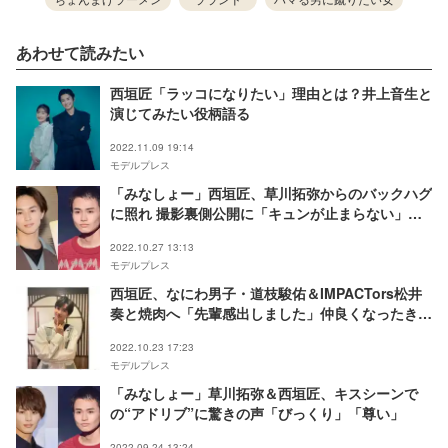
あわせて読みたい
西垣匠「ラッコになりたい」理由とは？井上音生と
演じてみたい役柄語る
2022.11.09 19:14
モデルプレス
「みなしょー」西垣匠、草川拓弥からのバックハグ
に照れ 撮影裏側公開に「キュンが止まらない」
「レア」の声
2022.10.27 13:13
モデルプレス
西垣匠、なにわ男子・道枝駿佑＆IMPACTors松井
奏と焼肉へ「先輩感出しました」仲良くなったきっ
かけ明かす
2022.10.23 17:23
モデルプレス
「みなしょー」草川拓弥＆西垣匠、キスシーンで
の“アドリブ”に驚きの声「びっくり」「尊い」
2022.09.24 13:24