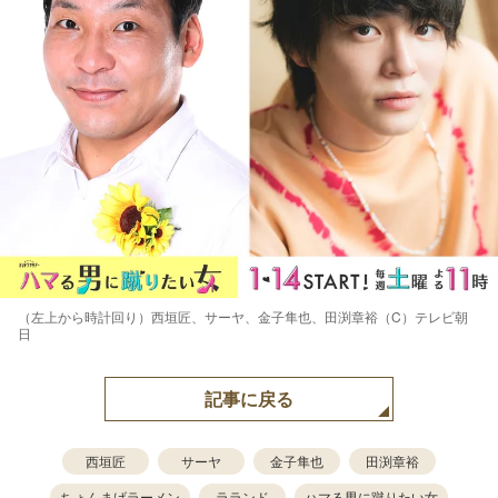
（左上から時計回り）西垣匠、サーヤ、金子隼也、田渕章裕（C）テレビ朝
日
記事に戻る
西垣匠
サーヤ
金子隼也
田渕章裕
ちょんまげラーメン
ラランド
ハマる男に蹴りたい女