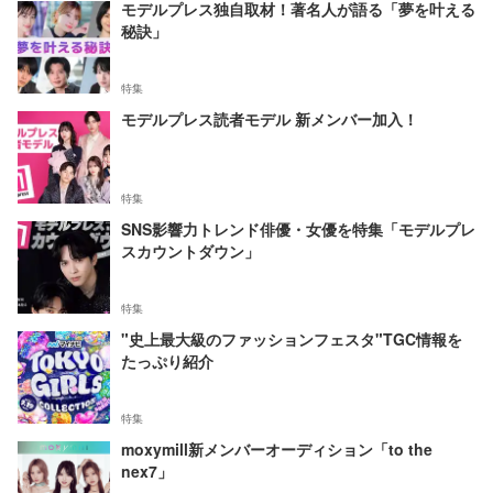
モデルプレス独自取材！著名人が語る「夢を叶える
秘訣」
特集
モデルプレス読者モデル 新メンバー加入！
特集
SNS影響力トレンド俳優・女優を特集「モデルプレ
スカウントダウン」
特集
"史上最大級のファッションフェスタ"TGC情報を
たっぷり紹介
特集
moxymill新メンバーオーディション「to the
nex7」