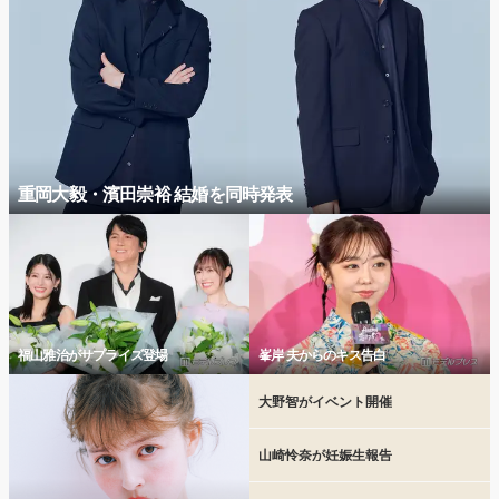
重岡大毅・濱田崇裕 結婚を同時発表
福山雅治がサプライズ登場
峯岸 夫からのキス告白
大野智がイベント開催
山崎怜奈が妊娠生報告