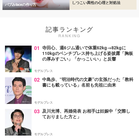
しつこい異性の心理と対処法
バブみfaceの作り方
記事ランキング
RANKING
01
寺田心、週6ジム通いで体重62kg→82kgに
110kgのベンチプレス持ち上げる姿披露「胸板
の厚みすごい」「かっこいい」と反響
モデルプレス
02
中島歩、“明治時代の文豪”の玄孫だった「教科
書にも載っている」名前も先祖に由来
モデルプレス
03
及川光博、再婚発表 お相手は妊娠中「交際し
ておりました方と」
モデルプレス