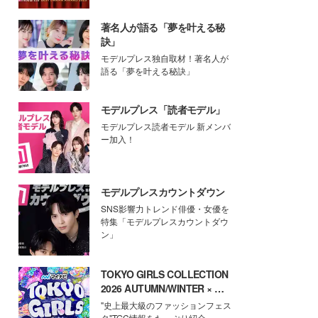
著名人が語る「夢を叶える秘
訣」
モデルプレス独自取材！著名人が
語る「夢を叶える秘訣」
モデルプレス「読者モデル」
モデルプレス読者モデル 新メンバ
ー加入！
モデルプレスカウントダウン
SNS影響力トレンド俳優・女優を
特集「モデルプレスカウントダウ
ン」
TOKYO GIRLS COLLECTION
2026 AUTUMN/WINTER × モ
デルプレス
"史上最大級のファッションフェス
タ"TGC情報をたっぷり紹介