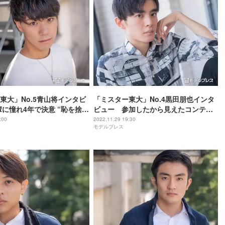
東大」No.5青山将インタビ
「ミスター東大」No.4黒田朋也インタ
に憧れ4年で決意 “恥を捨て
ビュー 参加したから見えたコンテス
自信に＜大学コンテスト
ト活動の裏側とは＜大学コンテスト
:00
2022.11.29 19:30
モデルプレス
＞
2022特集＞