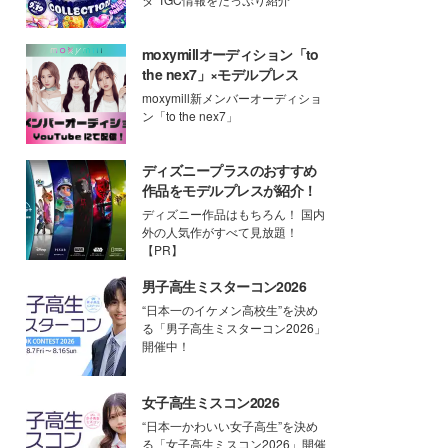
moxymillオーディション「to
the nex7」×モデルプレス
moxymill新メンバーオーディショ
ン「to the nex7」
ディズニープラスのおすすめ
作品をモデルプレスが紹介！
ディズニー作品はもちろん！ 国内
外の人気作がすべて見放題！
【PR】
男子高生ミスターコン2026
“日本一のイケメン高校生”を決め
る「男子高生ミスターコン2026」
開催中！
女子高生ミスコン2026
“日本一かわいい女子高生”を決め
る「女子高生ミスコン2026」開催