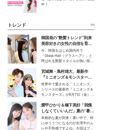
中！
トレンド
PR
韓国発の“艶髪トレンド”到来
美容好きの女性の自信を育む
「ヘアケア事情」って？
今、韓国をはじめ国内外で
「Glass Hair（グラスヘア）」と
呼ばれる艶髪スタイルが熱い視線
を集めています。メイクやファッ
宮城舞・島村雄大、最新作
ションの完成度を高めるベースと
して、“髪そのものの美しさ”に改
『ミニオンズ＆モンスター
めて注目する人が増えている様
ズ』の魅力熱弁 ハチャメチャ
世界中で愛される「ミニオンズ」
子。今回は、そんな憧れの艶やか
だけじゃない“友情と絆”に感
シリーズの最新作『ミニオンズ＆
な髪を日常で叶える、美容好きの
動
モンスターズ』が8月7日（金）に
女性たちのヘアケア事情を紹介し
公開。モデルプレスでは、“大のミ
ます。
愛甲ひかり＆橋下美好「我慢
ニオン好き”という共通点を持つモ
デルの宮城舞と島村雄大の特別対
しなくていいんだ」夏の“暑さ
談をお届け！それぞれの視点か
対策”の新しい選択肢とは？
本格的な夏が到来！暑い中で、特
ら、今作ならではの魅力や予想外
にゆううつになるのが生理中のム
の感動をもたらす奥深いストーリ
レや不快感ですよね。今回はプラ