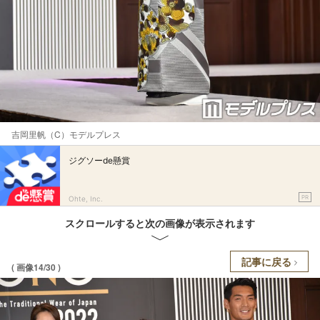
吉岡里帆（C）モデルプレス
ジグソーde懸賞
PR
Ohte, Inc.
スクロールすると次の画像が表示されます
記事に戻る
( 画像14/30 )