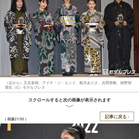
（左から）又吉直樹、アイナ・ジ・エンド、観月ありさ、吉岡里帆、槙野智
章氏（C）モデルプレス
スクロールすると次の画像が表示されます
記事に戻る
( 画像21/30 )