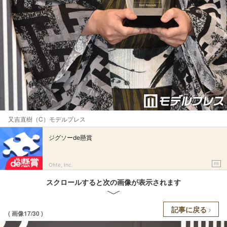
又吉直樹（C）モデルプレス
ジグソーde懸賞
PR
Ohte, Inc.
スクロールすると次の画像が表示されます
記事に戻る
( 画像17/30 )