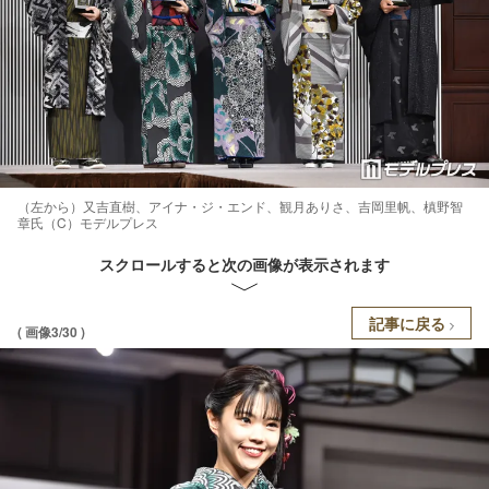
（左から）又吉直樹、アイナ・ジ・エンド、観月ありさ、吉岡里帆、槙野智
章氏（C）モデルプレス
スクロールすると次の画像が表示されます
記事に戻る
( 画像3/30 )