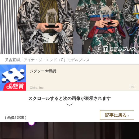
又吉直樹、アイナ・ジ・エンド（C）モデルプレス
ジグソーde懸賞
PR
Ohte, Inc.
スクロールすると次の画像が表示されます
記事に戻る
( 画像13/30 )