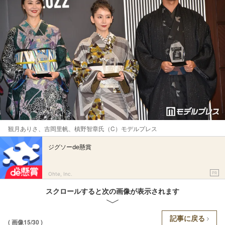
観月ありさ、吉岡里帆、槙野智章氏（C）モデルプレス
ジグソーde懸賞
PR
Ohte, Inc.
スクロールすると次の画像が表示されます
記事に戻る
( 画像15/30 )