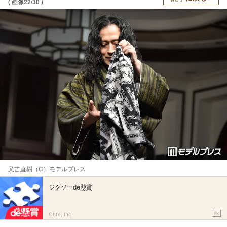
( 画像22/30 )
又吉直樹（C）モデルプレス
ジグソーde懸賞
PR
Ohte, Inc.