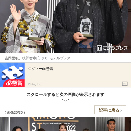
吉岡里帆、槙野智章氏（C）モデルプレス
ジグソーde懸賞
PR
Ohte, Inc.
スクロールすると次の画像が表示されます
記事に戻る
( 画像20/30 )