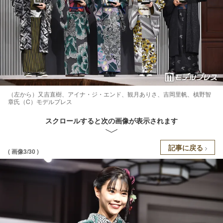
（左から）又吉直樹、アイナ・ジ・エンド、観月ありさ、吉岡里帆、槙野智
章氏（C）モデルプレス
スクロールすると次の画像が表示されます
記事に戻る
( 画像3/30 )