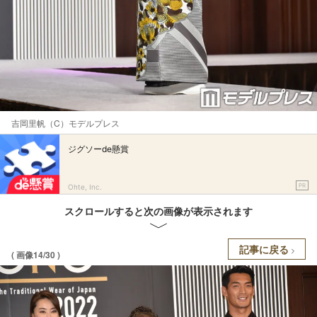
吉岡里帆（C）モデルプレス
ジグソーde懸賞
PR
Ohte, Inc.
スクロールすると次の画像が表示されます
記事に戻る
( 画像14/30 )