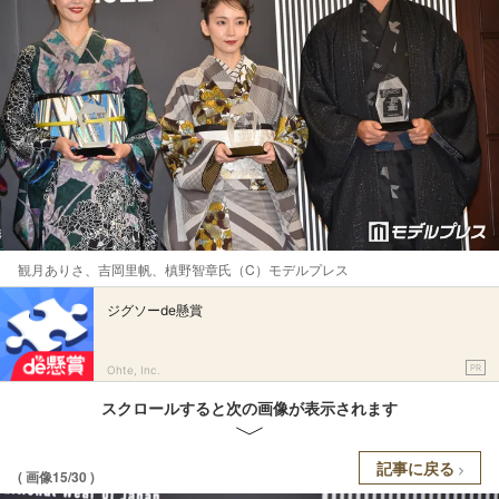
観月ありさ、吉岡里帆、槙野智章氏（C）モデルプレス
ジグソーde懸賞
PR
Ohte, Inc.
スクロールすると次の画像が表示されます
記事に戻る
( 画像15/30 )