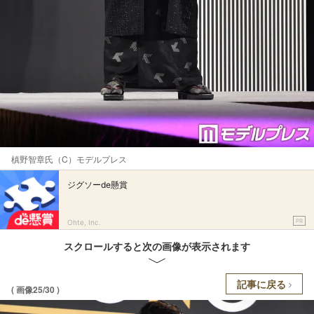
槙野智章氏（C）モデルプレス
ジグソーde懸賞
PR
Ohte, Inc.
スクロールすると次の画像が表示されます
記事に戻る
( 画像25/30 )