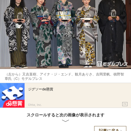
（左から）又吉直樹、アイナ・ジ・エンド、観月ありさ、吉岡里帆、槙野智
章氏（C）モデルプレス
ジグソーde懸賞
PR
Ohte, Inc.
スクロールすると次の画像が表示されます
記事に戻る