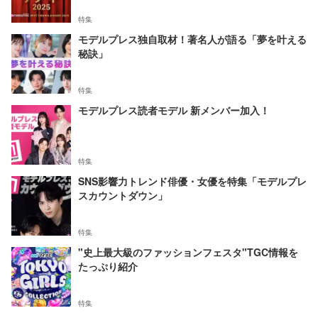
特集
モデルプレス独自取材！著名人が語る「夢を叶える
秘訣」
特集
モデルプレス読者モデル 新メンバー加入！
特集
SNS影響力トレンド俳優・女優を特集「モデルプレ
スカウントダウン」
特集
"史上最大級のファッションフェスタ"TGC情報を
たっぷり紹介
特集