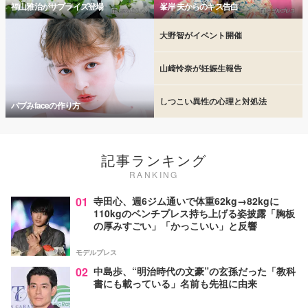
福山雅治がサプライズ登場
峯岸 夫からのキス告白
大野智がイベント開催
山崎怜奈が妊娠生報告
しつこい異性の心理と対処法
バブみfaceの作り方
記事ランキング
RANKING
01
寺田心、週6ジム通いで体重62kg→82kgに
110kgのベンチプレス持ち上げる姿披露「胸板
の厚みすごい」「かっこいい」と反響
モデルプレス
02
中島歩、“明治時代の文豪”の玄孫だった「教科
書にも載っている」名前も先祖に由来