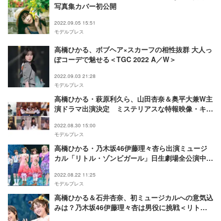
写真集カバー初公開
2022.09.05 15:51
モデルプレス
高橋ひかる、ボブヘア×スカーフの相性抜群 大人っ
ぽコーデで魅せる＜TGC 2022 A／W＞
2022.09.03 21:28
モデルプレス
高橋ひかる・萩原利久ら、山田杏奈＆奥平大兼W主
演ドラマ出演決定 ミステリアスな特報映像・キー
ビジュアルも解禁＜早朝始発の殺風景＞
2022.08.30 15:00
モデルプレス
高橋ひかる・乃木坂46伊藤理々杏ら出演ミュージ
カル「リトル・ゾンビガール」日生劇場全公演中止
複数名が新型コロナ感染＜全文＞
2022.08.22 11:25
モデルプレス
高橋ひかる＆石井杏奈、初ミュージカルへの意気込
みは？乃木坂46伊藤理々杏は男役に挑戦＜リト
ル・ゾンビガール＞