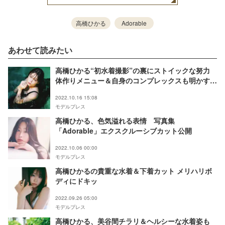
高橋ひかる
Adorable
あわせて読みたい
高橋ひかる“初水着撮影”の裏にストイックな努力
体作りメニュー＆自身のコンプレックスも明かす＜
Adorable＞
2022.10.16 15:08
モデルプレス
高橋ひかる、色気溢れる表情 写真集
「Adorable」エクスクルーシブカット公開
2022.10.06 00:00
モデルプレス
高橋ひかるの貴重な水着＆下着カット メリハリボ
ディにドキッ
2022.09.26 05:00
モデルプレス
高橋ひかる、美谷間チラリ＆ヘルシーな水着姿も