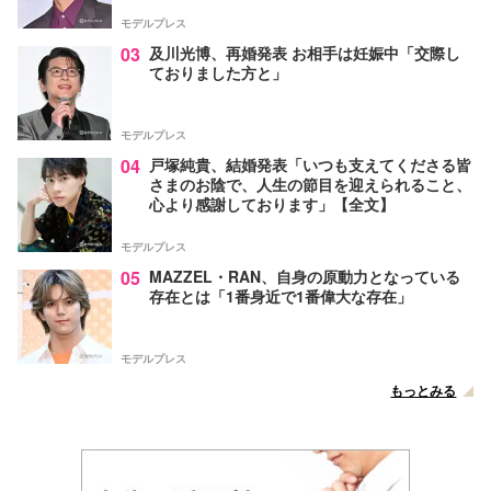
モデルプレス
03
及川光博、再婚発表 お相手は妊娠中「交際し
ておりました方と」
モデルプレス
04
戸塚純貴、結婚発表「いつも支えてくださる皆
さまのお陰で、人生の節目を迎えられること、
心より感謝しております」【全文】
モデルプレス
05
MAZZEL・RAN、自身の原動力となっている
存在とは「1番身近で1番偉大な存在」
モデルプレス
もっとみる