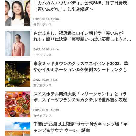
「カムカムエヴリバディ」公式SNS、終了日発表
「舞いあがれ！」に引き継ぎへ
2022.08.19 10:36
モデルプレス
さだまさし、福原遥ヒロイン朝ドラ「舞いあが
れ！」語りに決定「毎朝精いっぱい応援しようと思
います」
2022.08.02 11:14
モデルプレス
東京ミッドタウンのクリスマスイベント2022、華
やかイルミネーション＆冬恒例スケートリンクも
2022.10.04 16:21
女子旅プレス
スイスホテル南海大阪「マリークヮント」とコラ
ボ、スイーツブランチやカクテルで世界観を表現
2022.10.04 15:09
女子旅プレス
千葉に“25歳以上限定”サウナ付きキャンプ場「キ
ャンプ＆サウナ ウーシ」誕生