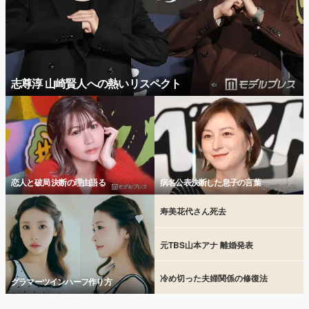
志尊淳 山崎賢人への熱いリスペクト
恋人と破局 決断の理由語る
病名公表決断した息子の言葉
寿美花代さん死去
元TBS山本アナ 離婚発表
冷め切った夫婦関係の修復法
グラマーツインハーフ作り方