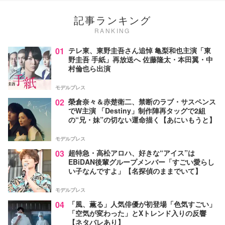
記事ランキング
RANKING
01
テレ東、東野圭吾さん追悼 亀梨和也主演「東
野圭吾 手紙」再放送へ 佐藤隆太・本田翼・中
村倫也ら出演
モデルプレス
02
榮倉奈々＆赤楚衛二、禁断のラブ・サスペンス
でW主演 「Destiny」制作陣再タッグで2組
の“兄・妹”の切ない運命描く【あにいもうと】
モデルプレス
03
超特急・高松アロハ、好きな“アイス”は
EBiDAN後輩グループメンバー「すごい愛らし
い子なんですよ」【名探偵のままでいて】
モデルプレス
04
「風、薫る」人気俳優が初登場「色気すごい」
「空気が変わった」とXトレンド入りの反響
【ネタバレあり】