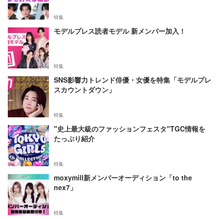
特集
モデルプレス読者モデル 新メンバー加入！
特集
SNS影響力トレンド俳優・女優を特集「モデルプレ
スカウントダウン」
特集
"史上最大級のファッションフェスタ"TGC情報を
たっぷり紹介
特集
moxymill新メンバーオーディション「to the
nex7」
特集