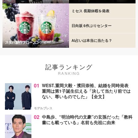
ミセス 長期休暇を発表
日向坂 6作ぶりセンター
AI占いは本当に当たる？
スタバ新作フローズンティー
記事ランキング
RANKING
01
WEST.重岡大毅・濱田崇裕、結婚を同時発表
重岡は第1子誕生伝える「決して当たり前では
ない、尊いものでした」【全文】
モデルプレス
02
中島歩、“明治時代の文豪”の玄孫だった「教科
書にも載っている」名前も先祖に由来