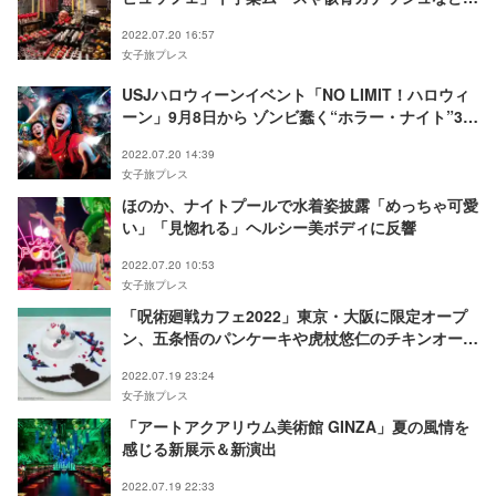
13種
2022.07.20 16:57
女子旅プレス
USJハロウィーンイベント「NO LIMIT！ハロウィ
ーン」9月8日から ゾンビ蠢く“ホラー・ナイト”3年
ぶり完全復活
2022.07.20 14:39
女子旅プレス
ほのか、ナイトプールで水着姿披露「めっちゃ可愛
い」「見惚れる」ヘルシー美ボディに反響
2022.07.20 10:53
女子旅プレス
「呪術廻戦カフェ2022」東京・大阪に限定オープ
ン、五条悟のパンケーキや虎杖悠仁のチキンオーバ
ーライス
2022.07.19 23:24
女子旅プレス
「アートアクアリウム美術館 GINZA」夏の風情を
感じる新展示＆新演出
2022.07.19 22:33