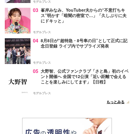
モデルプレス
03
峯岸みなみ、YouTuber夫からの“不意打ちキ
ス”明かす「暗闇の密室で…」「久しぶりに夫
にドキッと」
モデルプレス
04
8月8日が“超特急・8号車の日”として正式に記
念日登録 ライブ内でサプライズ発表
モデルプレス
05
大野智、公式ファンクラブ「さと島」初のイベ
ント開催へ 全国で12公演「近い距離で会える
ことを楽しみにしてます」【日程】
モデルプレス
もっとみる