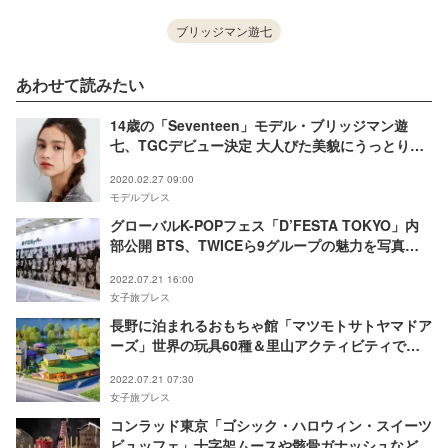
ブリッジマン遊七
あわせて読みたい
14歳の「Seventeen」モデル・ブリッジマン遊
七、TGCデビュー決定 大人びた美貌にうっとり
【注目の人物】
2020.02.27 09:00
モデルプレス
グローバルK-POPフェス「D’FESTA TOKYO」内
部公開 BTS、TWICEら9グループの魅力を写真・
映像で体感
2022.07.21 16:00
女子旅プレス
長野に泊まれるおもちゃ館「マツモトサトヤマドア
ーズ」世界の玩具60種＆里山アクティビティで童
心に帰る
2022.07.21 07:30
女子旅プレス
コンラッド東京「ゴシック・ハロウィン・スイーツ
ビュッフェ」十字架ムースや骸骨ガナッシュなど