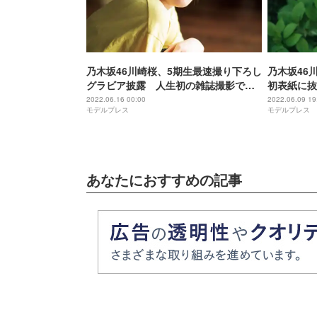
乃木坂46川崎桜、5期生最速撮り下ろし
乃木坂46川
グラビア披露 人生初の雑誌撮影で初
初表紙に抜
表紙
美しさで魅
2022.06.16 00:00
2022.06.09 19
モデルプレス
モデルプレス
あなたにおすすめの記事