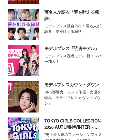
著名人が語る「夢を叶える秘
訣」
モデルプレス独自取材！著名人が
語る「夢を叶える秘訣」
モデルプレス「読者モデル」
モデルプレス読者モデル 新メンバ
ー加入！
モデルプレスカウントダウン
SNS影響力トレンド俳優・女優を
特集「モデルプレスカウントダウ
ン」
TOKYO GIRLS COLLECTION
2026 AUTUMN/WINTER × モ
デルプレス
"史上最大級のファッションフェス
タ"TGC情報をたっぷり紹介