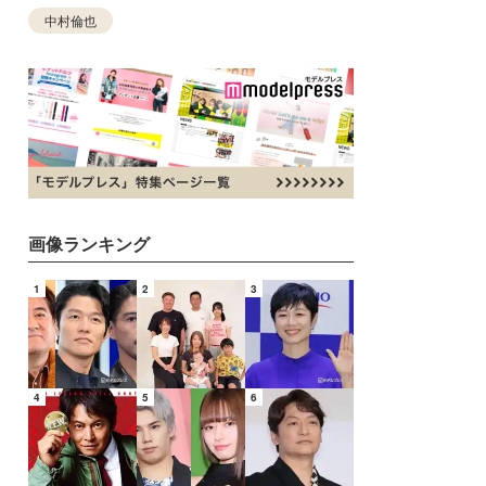
中村倫也
画像ランキング
1
2
3
4
5
6