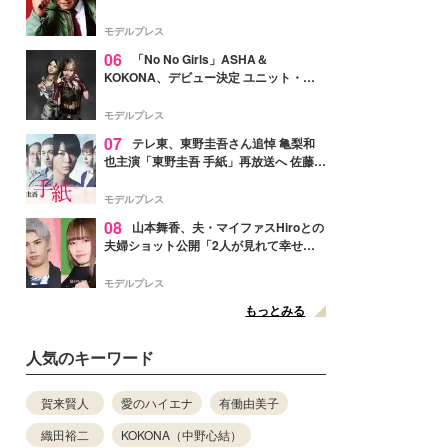
メンバー紹介映像解禁 各キャラクター象
徴する“謎のキーワード”も
モデルプレス
06
「No No Girls」ASHA＆
KOKONA、デビュー決定 ユニット・
TAKARAとしてセルフプロデュース楽曲
リリースへ
モデルプレス
07
テレ東、東野圭吾さん追悼 亀梨和
也主演「東野圭吾 手紙」再放送へ 佐藤隆
太・本田翼・中村倫也ら出演
モデルプレス
08
山本舞香、夫・マイファスHiroとの
夫婦ショット公開「2人が見れて幸せ」
「仲の良さが伝わってくる」と反響
モデルプレス
もっとみる
人気のキーワード
賀来賢人
愛のハイエナ
有働由美子
織田裕二
KOKONA（中野心結）