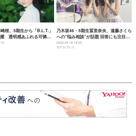
崎桜、5期生から「B.L.T.」
乃木坂46・5期生冨里奈央、遠藤さくら
擢 透明感あふれる可憐な
への“悩み相談”が話題 回答にも注目集
了
まる
:15
2022.05.19 19:03
モデルプレス