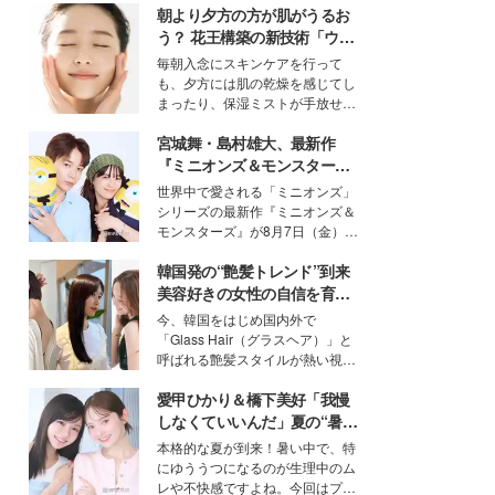
朝より夕方の方が肌がうるお
う？ 花王構築の新技術「ウォ
ーターキャプチャリングスキ
毎朝入念にスキンケアを行って
ン（捕水肌）」がスキンケア
も、夕方には肌の乾燥を感じてし
の常識を変える予感
まったり、保湿ミストが手放せな
いという読者も多いのでは？そん
宮城舞・島村雄大、最新作
な美容の常識を大きく変える可能
性を秘めた、革新的な「Water
『ミニオンズ＆モンスター
Capturing Skin（ウォーターキャ
ズ』の魅力熱弁 ハチャメチャ
世界中で愛される「ミニオンズ」
プチャリングスキン：捕水肌）」
だけじゃない“友情と絆”に感
シリーズの最新作『ミニオンズ＆
技術を、花王が構築した。
動
モンスターズ』が8月7日（金）に
公開。モデルプレスでは、“大のミ
韓国発の“艶髪トレンド”到来
ニオン好き”という共通点を持つモ
デルの宮城舞と島村雄大の特別対
美容好きの女性の自信を育む
談をお届け！それぞれの視点か
「ヘアケア事情」って？
今、韓国をはじめ国内外で
ら、今作ならではの魅力や予想外
「Glass Hair（グラスヘア）」と
の感動をもたらす奥深いストーリ
呼ばれる艶髪スタイルが熱い視線
ーについて熱く語り合ってもらっ
を集めています。メイクやファッ
た。
愛甲ひかり＆橋下美好「我慢
ションの完成度を高めるベースと
して、“髪そのものの美しさ”に改
しなくていいんだ」夏の“暑さ
めて注目する人が増えている様
対策”の新しい選択肢とは？
本格的な夏が到来！暑い中で、特
子。今回は、そんな憧れの艶やか
にゆううつになるのが生理中のム
な髪を日常で叶える、美容好きの
レや不快感ですよね。今回はプラ