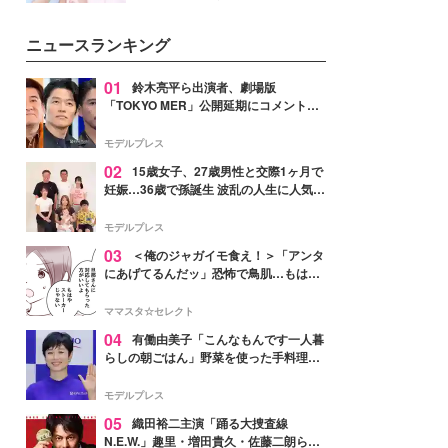
女性たちのヘアケア事情を紹介し
イベートでも仲良しで旅行好きな
ます。
モデル・愛甲ひかりさんと橋下美
ニュースランキング
好さんを迎えて本音で女子会トー
ク。猛暑のお出かけを快適に過ご
すヒントや、2人が感動した夏の
01
鈴木亮平ら出演者、劇場版
生理の新常識にも迫りました。
「TOKYO MER」公開延期にコメント
「現実のヒーローたちにチームMERから
最大の敬意とエールを」
モデルプレス
02
15歳女子、27歳男性と交際1ヶ月で
妊娠…36歳で孫誕生 波乱の人生に人気タ
レント思わずツッコミ「だいぶ危ねえ
よ！」
モデルプレス
03
＜俺のジャガイモ食え！＞「アンタ
にあげてるんだッ」恐怖で鳥肌…もはや
ストーカー？【第3話まんが】
ママスタ☆セレクト
04
有働由美子「こんなもんです一人暮
らしの朝ごはん」野菜を使った手料理公
開「作ってみたい」「ヘルシーで美味し
そう」と反響
モデルプレス
05
織田裕二主演「踊る大捜査線
N.E.W.」趣里・増田貴久・佐藤二朗ら新