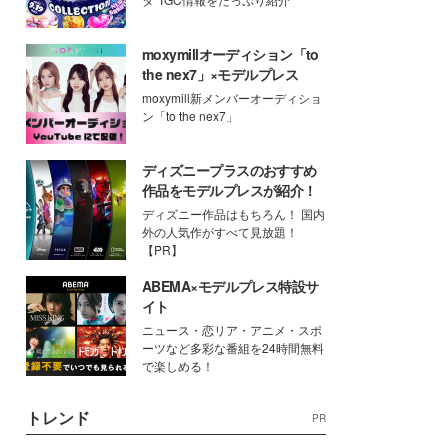
moxymillオーディション「to
the nex7」×モデルプレス
moxymill新メンバーオーディショ
ン「to the nex7」
ディズニープラスのおすすめ
作品をモデルプレスが紹介！
ディズニー作品はもちろん！ 国内
外の人気作がすべて見放題！
【PR】
ABEMA×モデルプレス特設サ
イト
ニュース・恋リア・アニメ・スポ
ーツなど多彩な番組を24時間無料
で楽しめる！
トレンド
PR