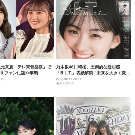
秋元真夏「テレ東音楽祭」で
乃木坂46川崎桜、圧倒的な透明感
＆ファンに謝罪事態
「B.L.T.」表紙解禁 “未来を大きく変え
る逸材”期待感膨らむ
:59
2022.06.16 20:41
モデルプレス