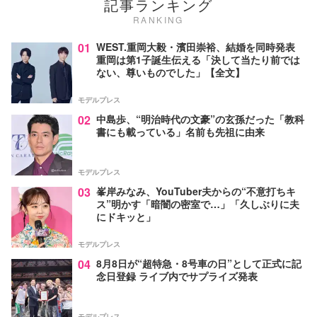
記事ランキング
RANKING
01
WEST.重岡大毅・濱田崇裕、結婚を同時発表
重岡は第1子誕生伝える「決して当たり前では
ない、尊いものでした」【全文】
モデルプレス
02
中島歩、“明治時代の文豪”の玄孫だった「教科
書にも載っている」名前も先祖に由来
モデルプレス
03
峯岸みなみ、YouTuber夫からの“不意打ちキ
ス”明かす「暗闇の密室で…」「久しぶりに夫
にドキッと」
モデルプレス
04
8月8日が“超特急・8号車の日”として正式に記
念日登録 ライブ内でサプライズ発表
モデルプレス