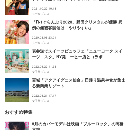
声
2021.10.22 16:18
モデルプレス
「R-1ぐらんぷり2020」野田クリスタルが優勝 異
例の無観客開催は「やりやすい」
2020.03.08 23:01
モデルプレス
表参道でスイーツビュッフェ「ニューヨーク スイ
ーツニスタ」NY発コーヒー店とコラボ
2022.04.22 11:38
女子旅プレス
宮城「アクアイグニス仙台」日帰り温泉や食が集ま
る新商業リゾート
2022.04.21 17:17
女子旅プレス
おすすめ特集
8月のカバーモデルは映画「ブルーロック」の高橋
文哉