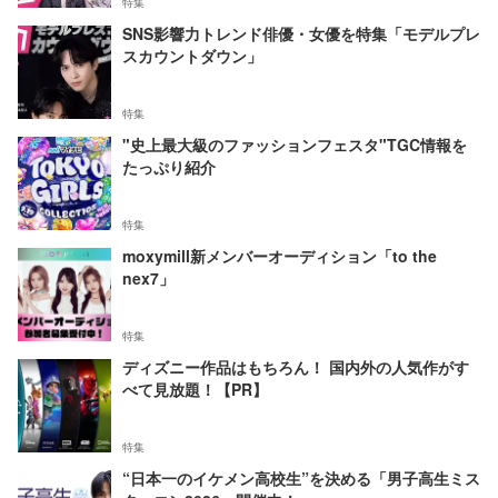
特集
SNS影響力トレンド俳優・女優を特集「モデルプレ
スカウントダウン」
特集
"史上最大級のファッションフェスタ"TGC情報を
たっぷり紹介
特集
moxymill新メンバーオーディション「to the
nex7」
特集
ディズニー作品はもちろん！ 国内外の人気作がす
べて見放題！【PR】
特集
“日本一のイケメン高校生”を決める「男子高生ミス