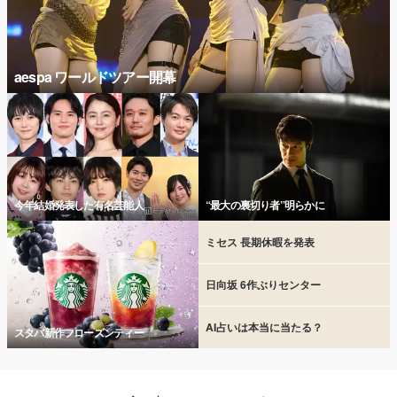
aespa ワールドツアー開幕
今年結婚発表した有名芸能人
“最大の裏切り者”明らかに
ミセス 長期休暇を発表
日向坂 6作ぶりセンター
AI占いは本当に当たる？
スタバ新作フローズンティー