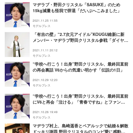
マヂラブ・野田クリスタル「SASUKE」のため
15kg減量も怪我で辞退「だいぶへこみました」
2021.11.25 11:55
モデルプレス
「有吉の壁」“2.7次元アイドル”KOUGU維新に新
メンバー・マヂラブ野田クリスタル参戦「ダイヤモ
ンドカッター」必殺技は「汝の輝きを我に預けよ、
2021.11.11 20:12
零」
モデルプレス
“学校へ行こう！出身”野田クリスタル、最終回直前
の再会裏話 V6からの気遣い明かす「伝説の1日」
2021.10.29 12:20
モデルプレス
“学校へ行こう！出身”野田クリスタル、最終回直前
にV6と再会「泣ける」「青春ですね」とファン感
動
2021.10.26 19:49
モデルプレス
マヂラブ村上、島崎遥香とペアルックで結婚＆解散
ドッキリ謝罪 野田クリスタルのコンビ愛に感動の