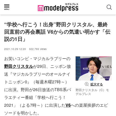
“学校へ行こう！出身”野田クリスタル、最終
回直前の再会裏話 V6からの気遣い明かす「伝
説の1日」
2021.10.29 12:20
322,793
views
お笑いコンビ・マジカルラブリーの
野田クリスタル
が29日、ニッポン放
送『マジカルラブリーのオールナイ
トニッポン0』（毎週木曜27時～）
拡大する
に出演。野田が26日放送のTBS系バ
野田クリスタル（C）モ
デルプレス
ラエティー番組「学校へ行こう！
2021」（よる7時～）に出演した
V6
への楽屋挨拶のエピ
ソードを明かした。