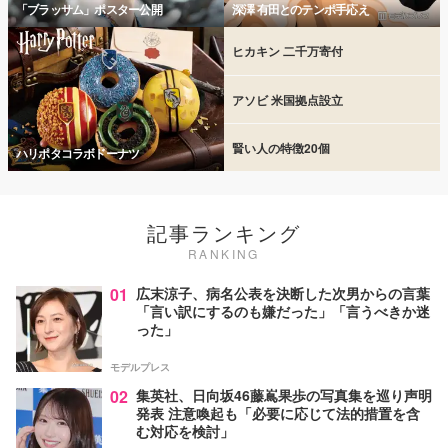
「ブラッサム」ポスター公開
深澤 有田とのテンポ手応え
ヒカキン 二千万寄付
アソビ 米国拠点設立
賢い人の特徴20個
ハリポタコラボドーナツ
記事ランキング
RANKING
01
広末涼子、病名公表を決断した次男からの言葉
「言い訳にするのも嫌だった」「言うべきか迷
った」
モデルプレス
02
集英社、日向坂46藤嶌果歩の写真集を巡り声明
発表 注意喚起も「必要に応じて法的措置を含
む対応を検討」