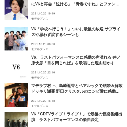
にV6と再会「泣ける」「青春ですね」とファン感
動
2021.10.26 19:49
モデルプレス
V6「学校へ行こう！」ついに最後の放送 サプライ
ズや思わず涙するシーンも
2021.10.26 06:00
モデルプレス
V6、ラストパフォーマンスに感動の声溢れる 井ノ
原快彦「目を閉じれば」を歌唱した理由明かす
2021.10.25 22:16
モデルプレス
マヂラブ村上、島崎遥香とペアルックで結婚＆解散
ドッキリ謝罪 野田クリスタルのコンビ愛に感動の
声
2021.10.22 16:18
モデルプレス
V6「CDTVライブ！ライブ！」で最後の音楽番組出
演 ラストパフォーマンスの楽曲決定