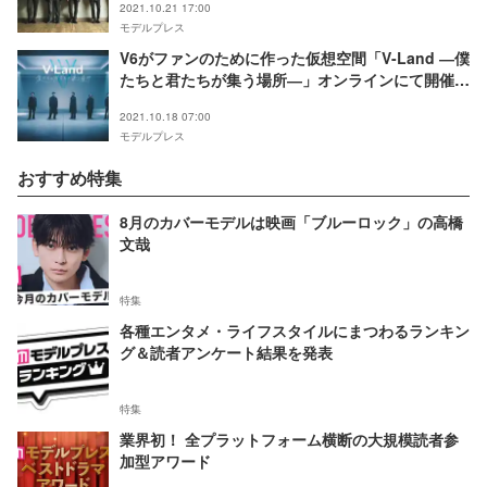
2021.10.21 17:00
モデルプレス
V6がファンのために作った仮想空間「V-Land ―僕
たちと君たちが集う場所―」オンラインにて開催決
定「6人の真心をたくさん詰め込みました」
2021.10.18 07:00
モデルプレス
おすすめ特集
8月のカバーモデルは映画「ブルーロック」の高橋
文哉
特集
各種エンタメ・ライフスタイルにまつわるランキン
グ＆読者アンケート結果を発表
特集
業界初！ 全プラットフォーム横断の大規模読者参
加型アワード