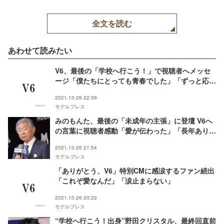
全文を読む
あわせて読みたい
V6、最後の「学校へ行こう！」で視聴者へメッセ
ージ「僕たちにとっても青春でした」「ずっと応援
しています」＜全文＞
2021.10.26 22:39
モデルプレス
みのもんた、最後の「未成年の主張」に登壇 V6へ
の言葉に視聴者感動「愛が伝わった」「長年ありが
とう」
2021.10.26 21:54
モデルプレス
「ありがとう、V6」特別CMに感涙するファン続出
「これぞ愛なんだ」「涙止まらない」
2021.10.26 20:22
モデルプレス
“学校へ行こう！出身”野田クリスタル、最終回直前