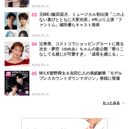
モデルプレス
03
元ME:I飯田栞月、ミュージカル初出演「この上
ない喜びとともに大変光栄」4年ぶり上演「フ
ァントム」城田優らキャスト発表
モデルプレス
04
辻希美、コストコでショッピングカートに座る
次女・夢空（ゆめあ）ちゃんの姿公開「乗りこ
なしてる感じが可愛すぎ」「成長を感じる」の
声
モデルプレス
05
M!LK曽野舜太＆吉田仁人の表紙解禁「モデル
プレスカウントダウンマガジン」巻頭に登場
モデルプレス
もっとみる