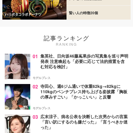
賢い人の特徴20個
ハリポタコラボドーナツ
記事ランキング
RANKING
01
集英社、日向坂46藤嶌果歩の写真集を巡り声明
発表 注意喚起も「必要に応じて法的措置を含
む対応を検討」
モデルプレス
02
寺田心、週6ジム通いで体重62kg→82kgに
110kgのベンチプレス持ち上げる姿披露「胸板
の厚みすごい」「かっこいい」と反響
モデルプレス
03
広末涼子、病名公表を決断した次男からの言葉
「言い訳にするのも嫌だった」「言うべきか迷
った」