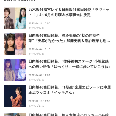
乃木坂46清宮レイ＆日向坂46富田鈴花「ラヴィッ
ト！」4～6月の月曜＆水曜担当に決定
2022.04.11 10:00
モデルプレス
日向坂46富田鈴花、渡邉美穂の“初の同期卒
業”「実感がなかった」加藤史帆＆潮紗理菜も想い
明かす
2022.04.04 16:10
モデルプレス
日向坂46富田鈴花、“復帰後初ステージ”小坂菜緒
への思い語る「ゆっくり、一緒に歩いていこうね」
2022.04.01 17:07
モデルプレス
日向坂46富田鈴花、“1期生”楽屋エピソードに中居
正広ツッコミ「イッキさん」
2022.02.16 11:53
モデルプレス
日向坂46富田鈴花、佐々木美玲がロッカーから抜