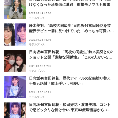
けなくなった珍場面に遭遇 衝撃モノマネも披露
2022.02.14 15:00
モデルプレス
鈴木美羽、“高校の同級生”日向坂46富田鈴花を芸
能界デビュー前に見つけていた「めっちゃ可愛い子
が1人いる」
2022.01.28 15:16
モデルプレス
日向坂46富田鈴花、“高校の同級生”鈴木美羽との2
ショット公開「素敵な関係性」「この2人がいる学
校すごい」と反響
2022.01.18 17:36
モデルプレス
日向坂46富田鈴花、歴代アイドルの記録塗り替え
千鳥も絶賛「歌上手いし可愛い」
2021.12.30 10:21
モデルプレス
日向坂46富田鈴花・松田好花・渡邉美穂、コント
で息ピッタリな掛け合い 東京03飯塚悟志からユニ
ット名もツッコまれる