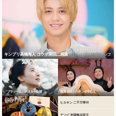
キンプリ高橋海人 コラボ実現に感激
「ブラッサム」ポスター公開
深澤 有田とのテンポ手応え
ヒカキン 二千万寄付
アソビ 米国拠点設立