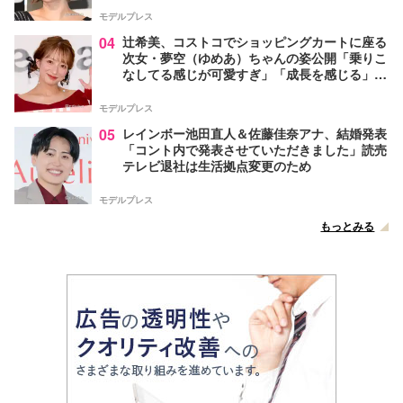
モデルプレス
04
辻希美、コストコでショッピングカートに座る
次女・夢空（ゆめあ）ちゃんの姿公開「乗りこ
なしてる感じが可愛すぎ」「成長を感じる」の
声
モデルプレス
05
レインボー池田直人＆佐藤佳奈アナ、結婚発表
「コント内で発表させていただきました」読売
テレビ退社は生活拠点変更のため
モデルプレス
もっとみる