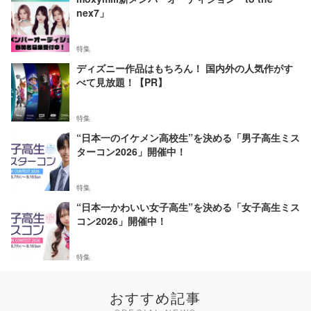
nex7」
特集
ディズニー作品はもちろん！ 国内外の人気作がす
べて見放題！【PR】
特集
“日本一のイケメン高校生”を決める「男子高生ミス
ターコン2026」開催中！
特集
“日本一かわいい女子高生”を決める「女子高生ミス
コン2026」開催中！
特集
おすすめ記事