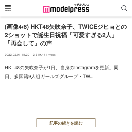
(画像4/6) HKT48矢吹奈子、TWICEジヒョとの
2ショットで誕生日祝福「可愛すぎる2人」
「再会して」の声
2022.02.01 18:20
2,510,441
views
HKT48の矢吹奈子が1日、自身のInstagramを更新。同
日、多国籍9人組ガールズグループ・TW...
記事の続きを読む