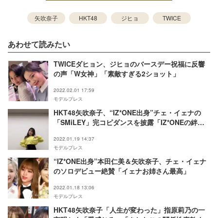
矢吹奈子
HKT48
ジヒョ
TWICE
あわせて読みたい
TWICEダヒョン、ジヒョのバースデー祝福に反響
の声「W女神」「素敵すぎる2ショット」
2022.02.01 17:59
モデルプレス
HKT48矢吹奈子、“IZ*ONE出身”チェ・イェナの
「SMiLEY」完コピダンスを披露「IZ*ONEの絆最
高」と反響
2022.01.19 14:37
モデルプレス
“IZ*ONE出身”本田仁美＆矢吹奈子、チェ・イェナ
のソロデビュー絶賛「イェナお姉さん最高」
2022.01.18 13:06
モデルプレス
HKT48矢吹奈子「人生が変わった」指原莉乃の一