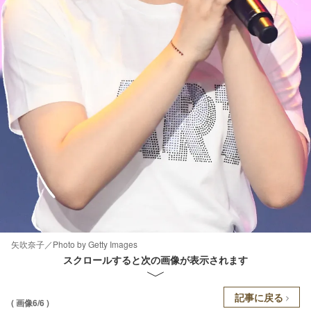
矢吹奈子／Photo by Getty Images
スクロールすると次の画像が表示されます
記事に戻る
( 画像6/6 )