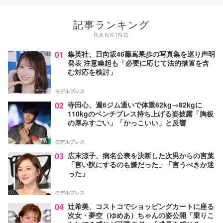
記事ランキング
RANKING
01
集英社、日向坂46藤嶌果歩の写真集を巡り声明
発表 注意喚起も「必要に応じて法的措置を含
む対応を検討」
モデルプレス
02
寺田心、週6ジム通いで体重62kg→82kgに
110kgのベンチプレス持ち上げる姿披露「胸板
の厚みすごい」「かっこいい」と反響
モデルプレス
03
広末涼子、病名公表を決断した次男からの言葉
「言い訳にするのも嫌だった」「言うべきか迷
った」
モデルプレス
04
辻希美、コストコでショッピングカートに座る
次女・夢空（ゆめあ）ちゃんの姿公開「乗りこ