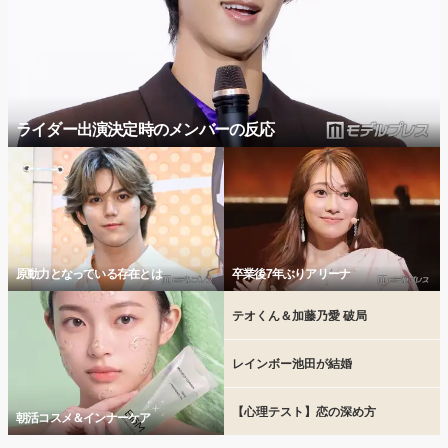
ライダー出演決定時のメンバーの反応
原動力となっている存在とは
卒業後7年ぶりアリーナ
テオくん＆加藤乃愛 破局
レインボー池田が結婚
【心理テスト】恋の深め方
朝活コスメ＆インナーケア