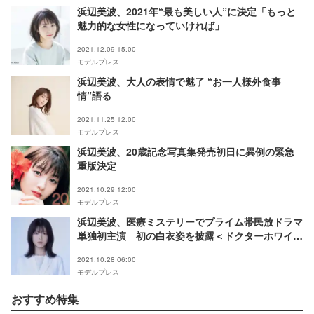
浜辺美波、2021年“最も美しい人”に決定「もっと
魅力的な女性になっていければ」
2021.12.09 15:00
モデルプレス
浜辺美波、大人の表情で魅了 “お一人様外食事
情”語る
2021.11.25 12:00
モデルプレス
浜辺美波、20歳記念写真集発売初日に異例の緊急
重版決定
2021.10.29 12:00
モデルプレス
浜辺美波、医療ミステリーでプライム帯民放ドラマ
単独初主演 初の白衣姿を披露＜ドクターホワイト
＞
2021.10.28 06:00
モデルプレス
おすすめ特集