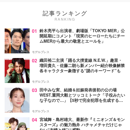
記事ランキング
RANKING
01
鈴木亮平ら出演者、劇場版「TOKYO MER」公
開延期にコメント「現実のヒーローたちにチー
ムMERから最大の敬意とエールを」
モデルプレス
02
織田裕二主演「踊る大捜査線 N.E.W.」趣里・
増田貴久・佐藤二朗ら新メンバー紹介映像解禁
各キャラクター象徴する“謎のキーワード”も
モデルプレス
03
田中みな実、結婚＆妊娠発表後初の公の場
WEST.重岡大毅とツッコミトーク「子役みたい
な子なので…」【5秒で完全犯罪を生成する方
法】
モデルプレス
04
宮城舞・島村雄大、最新作『ミニオンズ＆モン
スターズ』の魅力熱弁 ハチャメチャだけじゃ
ない“友情と絆”に感動