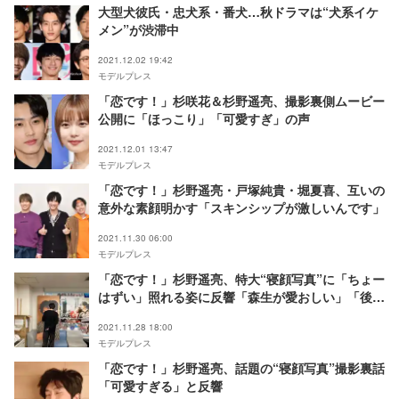
大型犬彼氏・忠犬系・番犬…秋ドラマは“犬系イケ
メン”が渋滞中
2021.12.02 19:42
モデルプレス
「恋です！」杉咲花＆杉野遥亮、撮影裏側ムービー
公開に「ほっこり」「可愛すぎ」の声
2021.12.01 13:47
モデルプレス
「恋です！」杉野遥亮・戸塚純貴・堀夏喜、互いの
意外な素顔明かす「スキンシップが激しいんです」
2021.11.30 06:00
モデルプレス
「恋です！」杉野遥亮、特大“寝顔写真”に「ちょー
はずい」照れる姿に反響「森生が愛おしい」「後ろ
姿もかっこいい」
2021.11.28 18:00
モデルプレス
「恋です！」杉野遥亮、話題の“寝顔写真”撮影裏話
「可愛すぎる」と反響