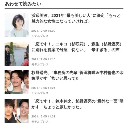
あわせて読みたい
浜辺美波、2021年“最も美しい人”に決定「もっと
魅力的な女性になっていければ」
2021.12.09 15:00
モデルプレス
「恋です！」ユキコ（杉咲花）、森生（杉野遥亮）
に別れを提案で号泣「切ない」「辛すぎる」の声
2021.12.09 11:10
モデルプレス
杉野遥亮、“事務所の先輩”菅田将暉＆中村倫也の印
象明かす「怖いと思ってた」
2021.12.06 11:21
モデルプレス
「恋です！」鈴木伸之、杉野遥亮の“意外な一面”明
かす「ちょっと寂しかった」
2021.12.05 11:38
モデルプレス