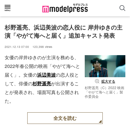
杉野遥亮、浜辺美波の恋人役に 岸井ゆきの主
演「やがて海へと届く」追加キャスト発表
2021.12.13 07:00
123,398
views
女優の岸井ゆきのが主演を務める、
2022年春公開の映画「やがて海へと
届く」。女優の
浜辺美波
の恋人役と
拡大する
して、俳優の
杉野遥亮
が出演するこ
杉野遥亮（C）2022 映画
とが発表され、場面写真も公開され
「やがて海へと届く」製
作委員会
た。
全文を読む