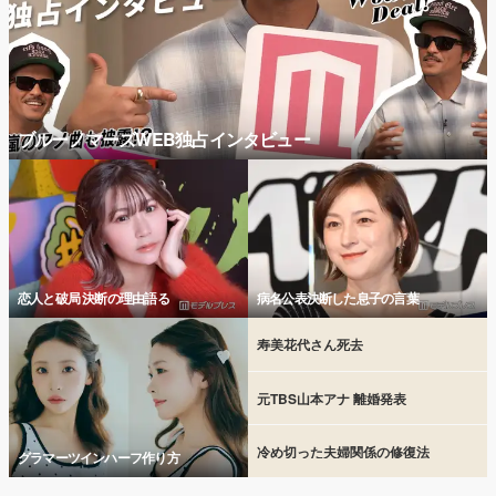
ブルーノマーズWEB独占インタビュー
恋人と破局 決断の理由語る
病名公表決断した息子の言葉
寿美花代さん死去
元TBS山本アナ 離婚発表
冷め切った夫婦関係の修復法
グラマーツインハーフ作り方