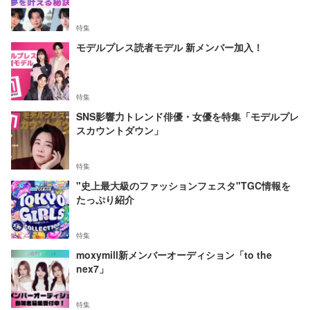
特集
モデルプレス読者モデル 新メンバー加入！
特集
SNS影響力トレンド俳優・女優を特集「モデルプレ
スカウントダウン」
特集
"史上最大級のファッションフェスタ"TGC情報を
たっぷり紹介
特集
moxymill新メンバーオーディション「to the
nex7」
特集