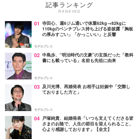
記事ランキング
RANKING
01
寺田心、週6ジム通いで体重62kg→82kgに
110kgのベンチプレス持ち上げる姿披露「胸板
の厚みすごい」「かっこいい」と反響
モデルプレス
02
中島歩、“明治時代の文豪”の玄孫だった「教科
書にも載っている」名前も先祖に由来
モデルプレス
03
及川光博、再婚発表 お相手は妊娠中「交際し
ておりました方と」
モデルプレス
04
戸塚純貴、結婚発表「いつも支えてくださる皆
さまのお陰で、人生の節目を迎えられること、
心より感謝しております」【全文】