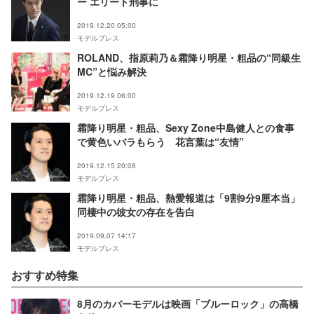
ー エリート刑事に
2019.12.20 05:00
モデルプレス
ROLAND、指原莉乃＆霜降り明星・粗品の“同級生
MC”と悩み解決
2019.12.19 06:00
モデルプレス
霜降り明星・粗品、Sexy Zone中島健人との食事
で黄色いバラもらう 花言葉は“友情”
2019.12.15 20:08
モデルプレス
霜降り明星・粗品、熱愛報道は「9割9分9厘本当」
同棲中の彼女の存在を告白
2019.09.07 14:17
モデルプレス
おすすめ特集
8月のカバーモデルは映画「ブルーロック」の高橋