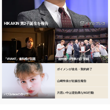
HIKAKIN 第2子誕生を報告
「VIVANT」違和感が話題
“超特急・8号車の日”登録
ボイメンが改名・契約終了
山崎怜奈が妊娠生報告
片思い中は逆効果なNG行動
バブみfaceの作り方