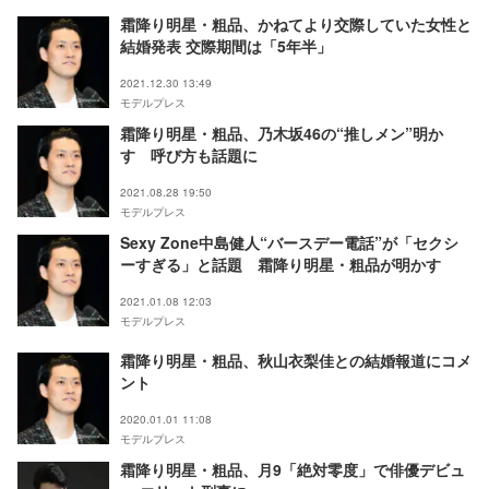
霜降り明星・粗品、かねてより交際していた女性と
結婚発表 交際期間は「5年半」
2021.12.30 13:49
モデルプレス
霜降り明星・粗品、乃木坂46の“推しメン”明か
す 呼び方も話題に
2021.08.28 19:50
モデルプレス
Sexy Zone中島健人“バースデー電話”が「セクシ
ーすぎる」と話題 霜降り明星・粗品が明かす
2021.01.08 12:03
モデルプレス
霜降り明星・粗品、秋山衣梨佳との結婚報道にコメ
ント
2020.01.01 11:08
モデルプレス
霜降り明星・粗品、月9「絶対零度」で俳優デビュ