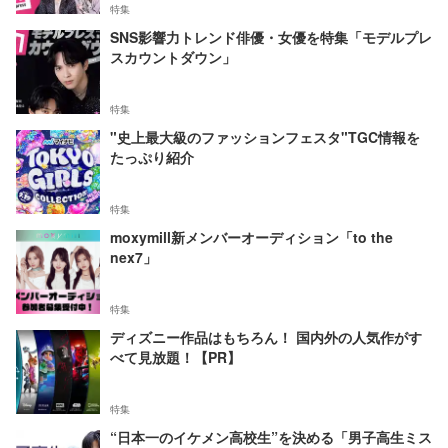
特集
SNS影響力トレンド俳優・女優を特集「モデルプレ
スカウントダウン」
特集
"史上最大級のファッションフェスタ"TGC情報を
たっぷり紹介
特集
moxymill新メンバーオーディション「to the
nex7」
特集
ディズニー作品はもちろん！ 国内外の人気作がす
べて見放題！【PR】
特集
“日本一のイケメン高校生”を決める「男子高生ミス