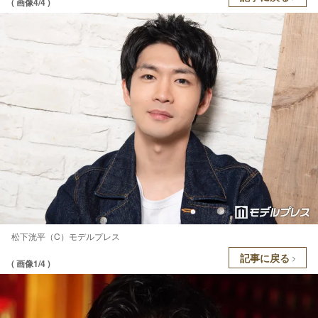
( 画像4/4 )
松下洸平（C）モデルプレス
記事に戻る
( 画像1/4 )