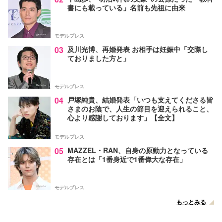
書にも載っている」名前も先祖に由来
モデルプレス
03
及川光博、再婚発表 お相手は妊娠中「交際し
ておりました方と」
モデルプレス
04
戸塚純貴、結婚発表「いつも支えてくださる皆
さまのお陰で、人生の節目を迎えられること、
心より感謝しております」【全文】
モデルプレス
05
MAZZEL・RAN、自身の原動力となっている
存在とは「1番身近で1番偉大な存在」
モデルプレス
もっとみる