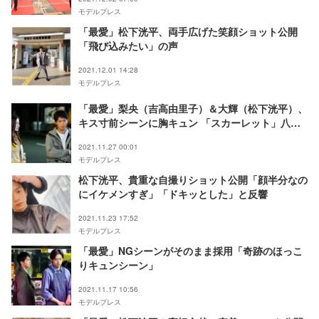
モデルプレス
「最愛」松下洸平、両手広げた笑顔ショット公開
「飛び込みたい」の声
2021.12.01 14:28
モデルプレス
「最愛」梨央（吉高由里子）＆大輝（松下洸平）、
キス寸前シーンに胸キュン 「スカーレット」八郎
の名セリフ思い出す人続出
2021.11.27 00:01
モデルプレス
松下洸平、貴重な自撮りショット公開「顔半分なの
にイケメンすぎ」「ドキッとした」と反響
2021.11.23 17:52
モデルプレス
「最愛」NGシーンがそのまま採用「奇跡のほっこ
りキュンシーン」
2021.11.17 10:56
モデルプレス