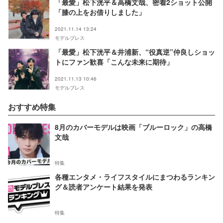
「最愛」松下洸平＆高橋文哉、密着2ショット公開
「膝の上をお借りしました」
2021.11.14 13:24
モデルプレス
「最愛」松下洸平＆井浦新、“役真逆”仲良しショッ
トにファン歓喜「こんな未来に期待」
2021.11.13 10:46
モデルプレス
おすすめ特集
8月のカバーモデルは映画「ブルーロック」の高橋
文哉
特集
各種エンタメ・ライフスタイルにまつわるランキン
グ＆読者アンケート結果を発表
特集