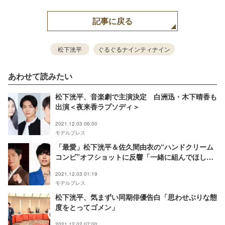
記事に戻る
松下洸平
ぐるぐるナインティナイン
あわせて読みたい
松下洸平、音楽劇で主演決定 白洲迅・木下晴香も
出演＜夜来香ラプソディ＞
2021.12.03 06:00
モデルプレス
「最愛」松下洸平＆佐久間由衣の“ハンドクリーム
コンビ”オフショットに反響「一緒に組んでほし
い」
2021.12.03 01:19
モデルプレス
松下洸平、気まずい同期俳優告白「思わせぶりな態
度をとってゴメン」
2021.12.02 07:00