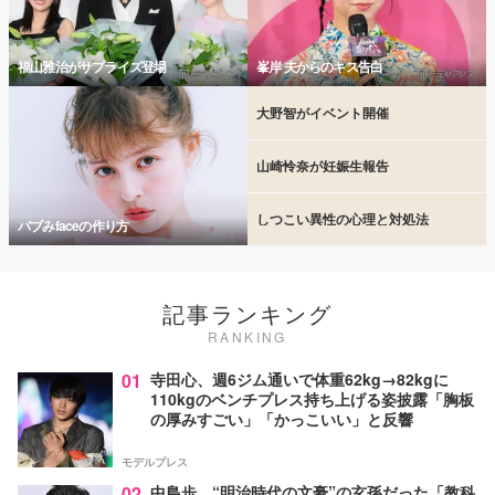
福山雅治がサプライズ登場
峯岸 夫からのキス告白
大野智がイベント開催
山崎怜奈が妊娠生報告
しつこい異性の心理と対処法
バブみfaceの作り方
記事ランキング
RANKING
01
寺田心、週6ジム通いで体重62kg→82kgに
110kgのベンチプレス持ち上げる姿披露「胸板
の厚みすごい」「かっこいい」と反響
モデルプレス
02
中島歩、“明治時代の文豪”の玄孫だった「教科