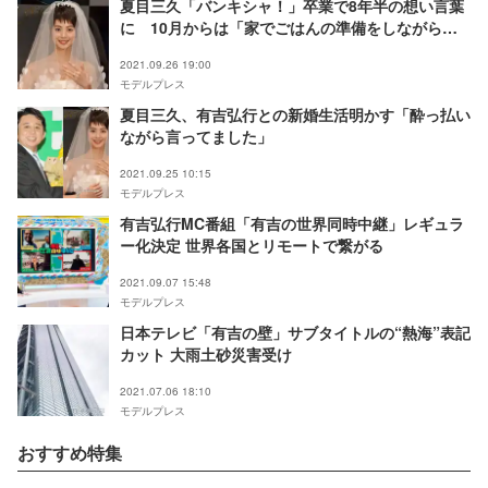
夏目三久「バンキシャ！」卒業で8年半の想い言葉
に 10月からは「家でごはんの準備をしながら楽
しみたい」
2021.09.26 19:00
モデルプレス
夏目三久、有吉弘行との新婚生活明かす「酔っ払い
ながら言ってました」
2021.09.25 10:15
モデルプレス
有吉弘行MC番組「有吉の世界同時中継」レギュラ
ー化決定 世界各国とリモートで繋がる
2021.09.07 15:48
モデルプレス
日本テレビ「有吉の壁」サブタイトルの“熱海”表記
カット 大雨土砂災害受け
2021.07.06 18:10
モデルプレス
おすすめ特集