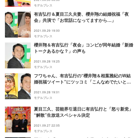
モデルプレス
有吉弘行＆夏目三久夫妻、櫻井翔の結婚祝福「夜
会」共演で「お世話になってますから…」
2021.09.29 19:00
モデルプレス
櫻井翔＆有吉弘行「夜会」コンビが同年結婚「新婚
トークあるかな？」の声も
2021.09.28 19:25
モデルプレス
フワちゃん、有吉弘行の“櫻井翔＆相葉雅紀のW結
婚祝福ツイート”にツッコミ「こんなめでたいとき
に…」
2021.09.28 19:01
モデルプレス
夏目三久、芸能界引退日に有吉弘行と「怒り新党」
“解散”生放送スペシャル決定
2021.09.27 22:05
モデルプレス