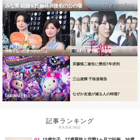
みな実 結婚＆妊娠発表後初の公の場
仲良くなったきっかけとは
「東野圭吾 手紙」再放送へ
斉藤慎二被告に懲役7年求刑
三山凌輝 千秋楽報告
なぜか友達が減る人の特徴7
LABUBUと初コラボ
記事ランキング
RANKING
01
15歳女子、27歳男性と交際1ヶ月で妊娠…36歳