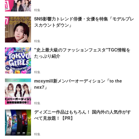
特集
SNS影響力トレンド俳優・女優を特集「モデルプレ
スカウントダウン」
特集
"史上最大級のファッションフェスタ"TGC情報を
たっぷり紹介
特集
moxymill新メンバーオーディション「to the
nex7」
特集
ディズニー作品はもちろん！ 国内外の人気作がす
べて見放題！【PR】
特集