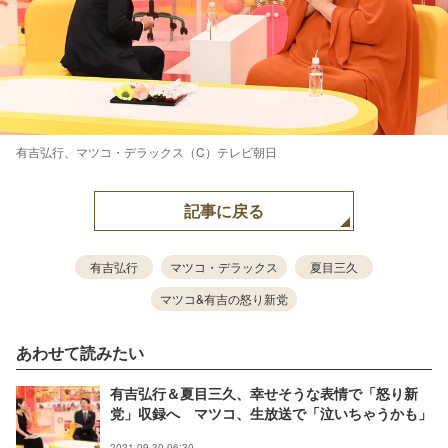
有吉弘行、マツコ・デラックス（C）テレビ朝日
記事に戻る
有吉弘行
マツコ・デラックス
夏目三久
マツコ&有吉の怒り新党
あわせて読みたい
有吉弘行＆夏目三久、幸せそうな表情で「怒り新
党」収録へ マツコ、生放送で「泣いちゃうかも」
2021.09.30 06:30