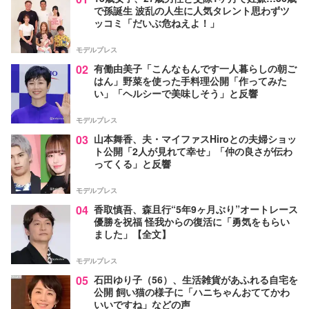
で孫誕生 波乱の人生に人気タレント思わずツ
ッコミ「だいぶ危ねえよ！」
モデルプレス
02
有働由美子「こんなもんです一人暮らしの朝ご
はん」野菜を使った手料理公開「作ってみた
い」「ヘルシーで美味しそう」と反響
モデルプレス
03
山本舞香、夫・マイファスHiroとの夫婦ショッ
ト公開「2人が見れて幸せ」「仲の良さが伝わ
ってくる」と反響
モデルプレス
04
香取慎吾、森且行“5年9ヶ月ぶり”オートレース
優勝を祝福 怪我からの復活に「勇気をもらい
ました」【全文】
モデルプレス
05
石田ゆり子（56）、生活雑貨があふれる自宅を
公開 飼い猫の様子に「ハニちゃんおててかわ
いいですね」などの声