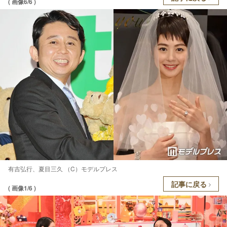
( 画像6/6 )
有吉弘行、夏目三久 （C）モデルプレス
記事に戻る
( 画像1/6 )