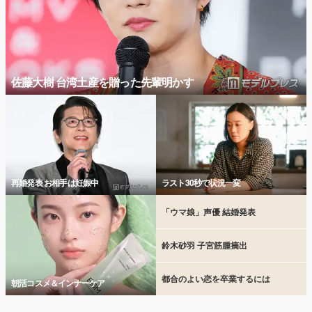
佐藤大樹 台湾土産を贈った先輩明かす
再婚発表 お相手は妊娠中
ラスト30秒で状況一変
「ウマ娘」声優 結婚発表
鈴木砂羽 子宮筋腫摘出
都合のよい恋を卒業するには
朝活コスメ＆インナーケア