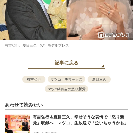
有吉弘行、夏目三久 （C）モデルプレス
記事に戻る
有吉弘行
マツコ・デラックス
夏目三久
マツコ&有吉の怒り新党
あわせて読みたい
有吉弘行＆夏目三久、幸せそうな表情で「怒り新
党」収録へ マツコ、生放送で「泣いちゃうかも」
2021.09.30 06:30