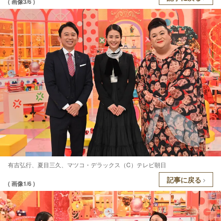
( 画像3/6 )
有吉弘行、夏目三久、マツコ・デラックス（C）テレビ朝日
記事に戻る
( 画像1/6 )