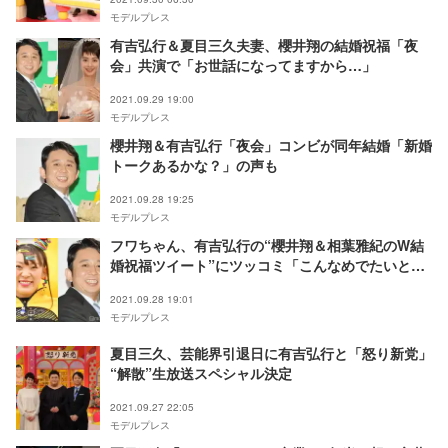
モデルプレス
有吉弘行＆夏目三久夫妻、櫻井翔の結婚祝福「夜
会」共演で「お世話になってますから…」
2021.09.29 19:00
モデルプレス
櫻井翔＆有吉弘行「夜会」コンビが同年結婚「新婚
トークあるかな？」の声も
2021.09.28 19:25
モデルプレス
フワちゃん、有吉弘行の“櫻井翔＆相葉雅紀のW結
婚祝福ツイート”にツッコミ「こんなめでたいとき
に…」
2021.09.28 19:01
モデルプレス
夏目三久、芸能界引退日に有吉弘行と「怒り新党」
“解散”生放送スペシャル決定
2021.09.27 22:05
モデルプレス