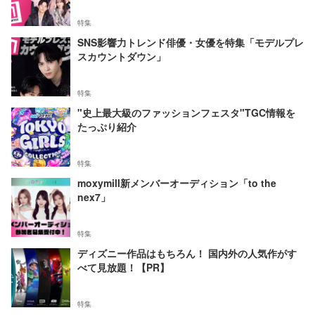
特集
SNS影響力トレンド俳優・女優を特集「モデルプレ
スカウントダウン」
特集
"史上最大級のファッションフェスタ"TGC情報を
たっぷり紹介
特集
moxymill新メンバーオーディション「to the
nex7」
特集
ディズニー作品はもちろん！ 国内外の人気作がす
べて見放題！【PR】
特集