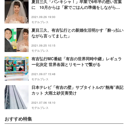
夏目三久「バンキシャ！」卒業で8年半の想い言葉
に 10月からは「家でごはんの準備をしながら楽
しみたい」
2021.09.26 19:00
モデルプレス
夏目三久、有吉弘行との新婚生活明かす「酔っ払い
ながら言ってました」
2021.09.25 10:15
モデルプレス
有吉弘行MC番組「有吉の世界同時中継」レギュラ
ー化決定 世界各国とリモートで繋がる
2021.09.07 15:48
モデルプレス
日本テレビ「有吉の壁」サブタイトルの“熱海”表記
カット 大雨土砂災害受け
2021.07.06 18:10
モデルプレス
おすすめ特集