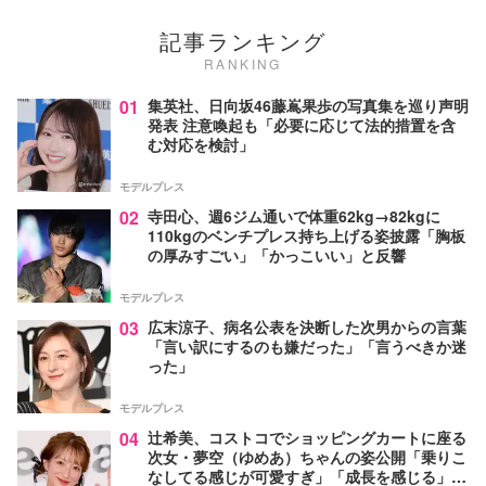
記事ランキング
RANKING
01
集英社、日向坂46藤嶌果歩の写真集を巡り声明
発表 注意喚起も「必要に応じて法的措置を含
む対応を検討」
モデルプレス
02
寺田心、週6ジム通いで体重62kg→82kgに
110kgのベンチプレス持ち上げる姿披露「胸板
の厚みすごい」「かっこいい」と反響
モデルプレス
03
広末涼子、病名公表を決断した次男からの言葉
「言い訳にするのも嫌だった」「言うべきか迷
った」
モデルプレス
04
辻希美、コストコでショッピングカートに座る
次女・夢空（ゆめあ）ちゃんの姿公開「乗りこ
なしてる感じが可愛すぎ」「成長を感じる」の