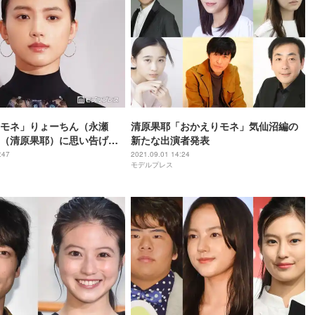
モネ」りょーちん（永瀬
清原果耶「おかえりモネ」気仙沼編の
（清原果耶）に思い告げる
新たな出演者発表
する姿に「どうか幸せになっ
:47
2021.09.01 14:24
モデルプレス
の声