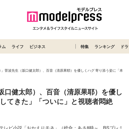
ラム
ライフ
ビジネス
特集
ランキング
ドラ
ネ」菅波先生（坂口健太郎）、百音（清原果耶）を優しくハグ 寄り添う姿に「本
坂口健太郎）、百音（清原果耶）を優し
出してきた」「ついに」と視聴者悶絶
テレビ小説「おかえりモネ」（総合：あさ8時～、BSプレミ