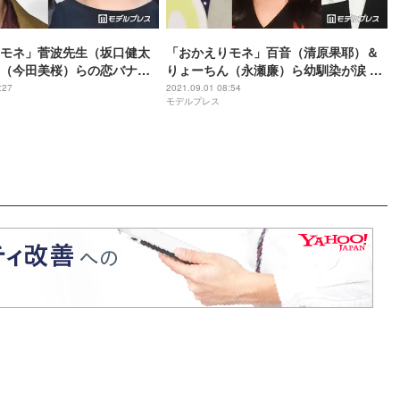
モネ」菅波先生（坂口健太
「おかえりモネ」百音（清原果耶）＆
（今田美桜）らの恋バナが
りょーちん（永瀬廉）ら幼馴染が涙 三
波の“嘘”にも注目集まる
生（前田航基）の言葉に「グッとき
:27
2021.09.01 08:54
モデルプレス
た」「私も泣いた」の声