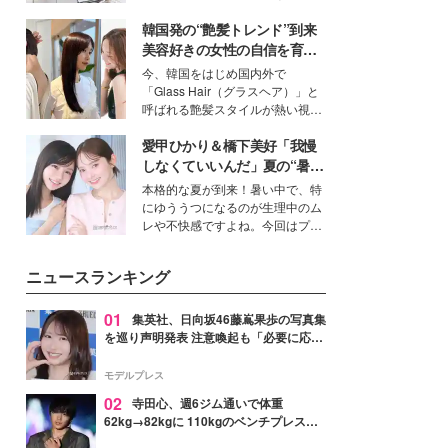
得る、株式会社オサレカンパニー
韓国発の“艶髪トレンド”到来
取締役兼クリエイティブディレク
ター・茅野しのぶ。一人ひとりの
美容好きの女性の自信を育む
個性に寄り添い、魅力を引き出す
「ヘアケア事情」って？
今、韓国をはじめ国内外で
衣装作りは、多くの女性たちに勇
「Glass Hair（グラスヘア）」と
気と自信を与え続けている。
呼ばれる艶髪スタイルが熱い視線
を集めています。メイクやファッ
愛甲ひかり＆橋下美好「我慢
ションの完成度を高めるベースと
して、“髪そのものの美しさ”に改
しなくていいんだ」夏の“暑さ
めて注目する人が増えている様
対策”の新しい選択肢とは？
本格的な夏が到来！暑い中で、特
子。今回は、そんな憧れの艶やか
にゆううつになるのが生理中のム
な髪を日常で叶える、美容好きの
レや不快感ですよね。今回はプラ
女性たちのヘアケア事情を紹介し
イベートでも仲良しで旅行好きな
ます。
モデル・愛甲ひかりさんと橋下美
ニュースランキング
好さんを迎えて本音で女子会トー
ク。猛暑のお出かけを快適に過ご
すヒントや、2人が感動した夏の
01
集英社、日向坂46藤嶌果歩の写真集
生理の新常識にも迫りました。
を巡り声明発表 注意喚起も「必要に応じ
て法的措置を含む対応を検討」
モデルプレス
02
寺田心、週6ジム通いで体重
62kg→82kgに 110kgのベンチプレス持
ち上げる姿披露「胸板の厚みすごい」