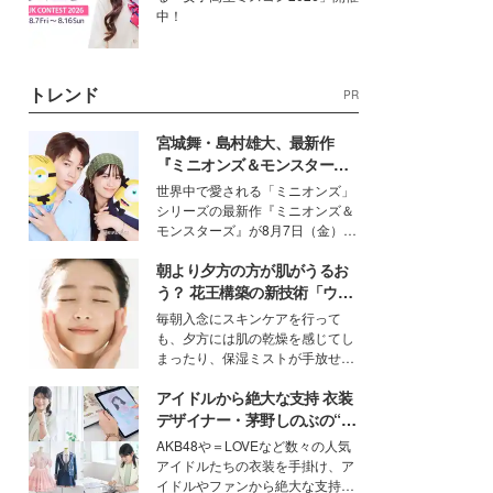
中！
トレンド
PR
宮城舞・島村雄大、最新作
『ミニオンズ＆モンスター
ズ』の魅力熱弁 ハチャメチャ
世界中で愛される「ミニオンズ」
だけじゃない“友情と絆”に感
シリーズの最新作『ミニオンズ＆
動
モンスターズ』が8月7日（金）に
公開。モデルプレスでは、“大のミ
朝より夕方の方が肌がうるお
ニオン好き”という共通点を持つモ
デルの宮城舞と島村雄大の特別対
う？ 花王構築の新技術「ウォ
談をお届け！それぞれの視点か
ーターキャプチャリングスキ
毎朝入念にスキンケアを行って
ら、今作ならではの魅力や予想外
ン（捕水肌）」がスキンケア
も、夕方には肌の乾燥を感じてし
の感動をもたらす奥深いストーリ
の常識を変える予感
まったり、保湿ミストが手放せな
ーについて熱く語り合ってもらっ
いという読者も多いのでは？そん
た。
アイドルから絶大な支持 衣装
な美容の常識を大きく変える可能
性を秘めた、革新的な「Water
デザイナー・茅野しのぶの“可
Capturing Skin（ウォーターキャ
愛い”を作る美学＜「シチズン
AKB48や＝LOVEなど数々の人気
プチャリングスキン：捕水肌）」
クロスシー」インタビュー＞
アイドルたちの衣装を手掛け、ア
技術を、花王が構築した。
イドルやファンから絶大な支持を