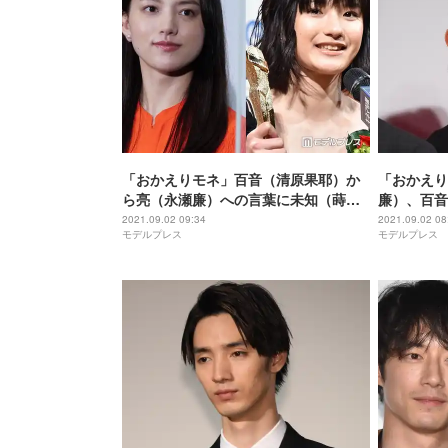
「おかえりモネ」百音（清原果耶）か
「おかえり
ら亮（永瀬廉）への言葉に未知（蒔田
廉）、百音
彩珠）「正しいけど冷たい」 姉への訴
も涙 葛藤
2021.09.02 09:34
2021.09.02 08
モデルプレス
モデルプレス
えに反響
てほしい」