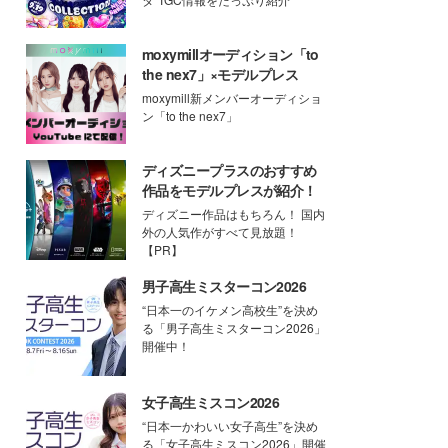
moxymillオーディション「to
the nex7」×モデルプレス
moxymill新メンバーオーディショ
ン「to the nex7」
ディズニープラスのおすすめ
作品をモデルプレスが紹介！
ディズニー作品はもちろん！ 国内
外の人気作がすべて見放題！
【PR】
男子高生ミスターコン2026
“日本一のイケメン高校生”を決め
る「男子高生ミスターコン2026」
開催中！
女子高生ミスコン2026
“日本一かわいい女子高生”を決め
る「女子高生ミスコン2026」開催