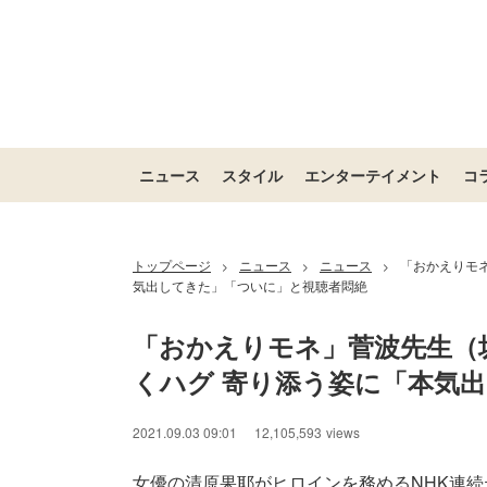
ニュース
スタイル
エンターテイメント
コ
トップページ
ニュース
ニュース
「おかえりモ
>
>
>
気出してきた」「ついに」と視聴者悶絶
「おかえりモネ」菅波先生（
くハグ 寄り添う姿に「本気
2021.09.03 09:01
12,105,593
views
女優の清原果耶がヒロインを務めるNHK連続