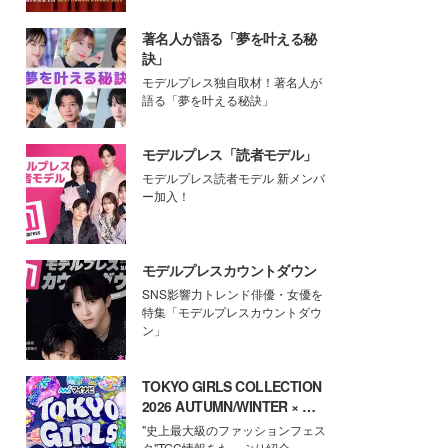
著名人が語る「夢を叶える秘
訣」
モデルプレス独自取材！著名人が
語る「夢を叶える秘訣」
モデルプレス「読者モデル」
モデルプレス読者モデル 新メンバ
ー加入！
モデルプレスカウントダウン
SNS影響力トレンド俳優・女優を
特集「モデルプレスカウントダウ
ン」
TOKYO GIRLS COLLECTION
2026 AUTUMN/WINTER × モ
デルプレス
"史上最大級のファッションフェス
タ"TGC情報をたっぷり紹介