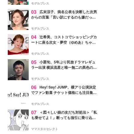
「かっこいい」と反響
モデルプレス
03
広末涼子、病名公表を決断した次男
からの言葉「言い訳にするのも嫌だっ
た」「言うべきか迷った」
モデルプレス
04
辻希美、コストコでショッピングカ
ートに座る次女・夢空（ゆめあ）ちゃん
の姿公開「乗りこなしてる感じが可愛す
ぎ」「成長を感じる」の声
モデルプレス
05
小栗旬、5年ぶり民放ドラマレギュ
ラー出演 横浜流星と唯一無二の異色のバ
ディで初共演【LOST10】
モデルプレス
06
Hey! Say! JUMP、横アリ公演決定
でファン歓喜 チケット価格にも注目集ま
る「激アツ」「平成に戻ったみたい」
モデルプレス
07
＜図々しい娘の友だち対処法＞「私
も乗せてよ！」断っても強引に乗り込ん
でくる友だち【第1話まんが】
ママスタ☆セレクト