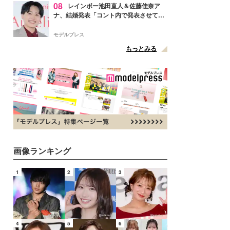
08
レインボー池田直人＆佐藤佳奈ア
ナ、結婚発表「コント内で発表させてい
ただきました」読売テレビ退社は生活拠
点変更のため
モデルプレス
もっとみる
画像ランキング
1
2
3
4
5
6