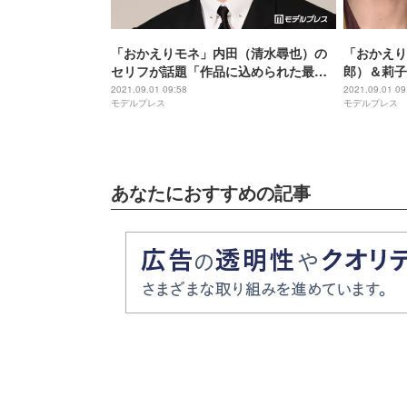
「おかえりモネ」内田（清水尋也）の
「おかえり
セリフが話題「作品に込められた最大
郎）＆莉子
のテーマ」「防災の日に観られて良か
可愛い 菅
2021.09.01 09:58
2021.09.01 09
モデルプレス
モデルプレス
った」
あなたにおすすめの記事