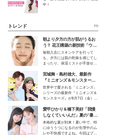
中！
トレンド
PR
朝より夕方の方が肌がうるお
う？ 花王構築の新技術「ウォ
ーターキャプチャリングスキ
毎朝入念にスキンケアを行って
ン（捕水肌）」がスキンケア
も、夕方には肌の乾燥を感じてし
の常識を変える予感
まったり、保湿ミストが手放せな
いという読者も多いのでは？そん
宮城舞・島村雄大、最新作
な美容の常識を大きく変える可能
性を秘めた、革新的な「Water
『ミニオンズ＆モンスター
Capturing Skin（ウォーターキャ
ズ』の魅力熱弁 ハチャメチャ
世界中で愛される「ミニオンズ」
プチャリングスキン：捕水肌）」
だけじゃない“友情と絆”に感
シリーズの最新作『ミニオンズ＆
技術を、花王が構築した。
動
モンスターズ』が8月7日（金）に
公開。モデルプレスでは、“大のミ
愛甲ひかり＆橋下美好「我慢
ニオン好き”という共通点を持つモ
デルの宮城舞と島村雄大の特別対
しなくていいんだ」夏の“暑さ
談をお届け！それぞれの視点か
対策”の新しい選択肢とは？
本格的な夏が到来！暑い中で、特
ら、今作ならではの魅力や予想外
にゆううつになるのが生理中のム
の感動をもたらす奥深いストーリ
レや不快感ですよね。今回はプラ