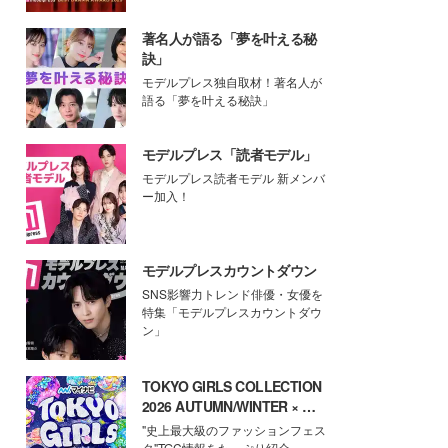
著名人が語る「夢を叶える秘
訣」
モデルプレス独自取材！著名人が
語る「夢を叶える秘訣」
モデルプレス「読者モデル」
モデルプレス読者モデル 新メンバ
ー加入！
モデルプレスカウントダウン
SNS影響力トレンド俳優・女優を
特集「モデルプレスカウントダウ
ン」
TOKYO GIRLS COLLECTION
2026 AUTUMN/WINTER × モ
デルプレス
"史上最大級のファッションフェス
タ"TGC情報をたっぷり紹介