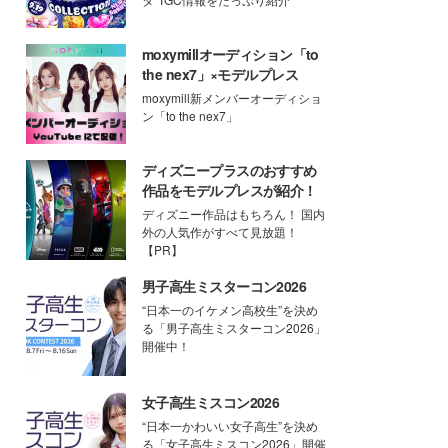
moxymillオーディション「to
the nex7」×モデルプレス
moxymill新メンバーオーディショ
ン「to the nex7」
ディズニープラスのおすすめ
作品をモデルプレスが紹介！
ディズニー作品はもちろん！ 国内
外の人気作がすべて見放題！
【PR】
男子高生ミスターコン2026
“日本一のイケメン高校生”を決め
る「男子高生ミスターコン2026」
開催中！
女子高生ミスコン2026
“日本一かわいい女子高生”を決め
る「女子高生ミスコン2026」開催