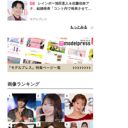
08
レインボー池田直人＆佐藤佳奈ア
ナ、結婚発表「コント内で発表させてい
ただきました」読売テレビ退社は生活拠
点変更のため
モデルプレス
もっとみる
画像ランキング
1
2
3
4
5
6