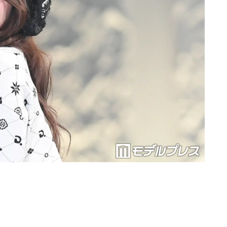
Loaded
:
87.03%