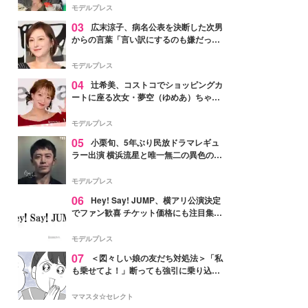
「かっこいい」と反響
モデルプレス
03
広末涼子、病名公表を決断した次男
からの言葉「言い訳にするのも嫌だっ
た」「言うべきか迷った」
モデルプレス
04
辻希美、コストコでショッピングカ
ートに座る次女・夢空（ゆめあ）ちゃん
の姿公開「乗りこなしてる感じが可愛す
ぎ」「成長を感じる」の声
モデルプレス
05
小栗旬、5年ぶり民放ドラマレギュ
ラー出演 横浜流星と唯一無二の異色のバ
ディで初共演【LOST10】
モデルプレス
06
Hey! Say! JUMP、横アリ公演決定
でファン歓喜 チケット価格にも注目集ま
る「激アツ」「平成に戻ったみたい」
モデルプレス
07
＜図々しい娘の友だち対処法＞「私
も乗せてよ！」断っても強引に乗り込ん
でくる友だち【第1話まんが】
ママスタ☆セレクト