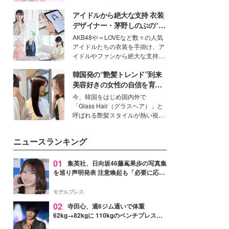
ーについて熱く語り合ってもらっ
イベートでも仲良しで旅行好きな
た。
アイドルから絶大な支持 衣装
モデル・愛甲ひかりさんと橋下美
好さんを迎えて本音で女子会トー
デザイナー・茅野しのぶの“可
ク。猛暑のお出かけを快適に過ご
愛い”を作る美学＜「シチズン
AKB48や＝LOVEなど数々の人気
すヒントや、2人が感動した夏の
クロスシー」インタビュー＞
アイドルたちの衣装を手掛け、ア
生理の新常識にも迫りました。
イドルやファンから絶大な支持を
得る、株式会社オサレカンパニー
韓国発の“艶髪トレンド”到来
取締役兼クリエイティブディレク
ター・茅野しのぶ。一人ひとりの
美容好きの女性の自信を育む
個性に寄り添い、魅力を引き出す
「ヘアケア事情」って？
今、韓国をはじめ国内外で
衣装作りは、多くの女性たちに勇
「Glass Hair（グラスヘア）」と
気と自信を与え続けている。
呼ばれる艶髪スタイルが熱い視線
を集めています。メイクやファッ
ションの完成度を高めるベースと
ニュースランキング
して、“髪そのものの美しさ”に改
めて注目する人が増えている様
子。今回は、そんな憧れの艶やか
01
集英社、日向坂46藤嶌果歩の写真集
な髪を日常で叶える、美容好きの
を巡り声明発表 注意喚起も「必要に応じ
女性たちのヘアケア事情を紹介し
て法的措置を含む対応を検討」
ます。
モデルプレス
02
寺田心、週6ジム通いで体重
62kg→82kgに 110kgのベンチプレス持
ち上げる姿披露「胸板の厚みすごい」