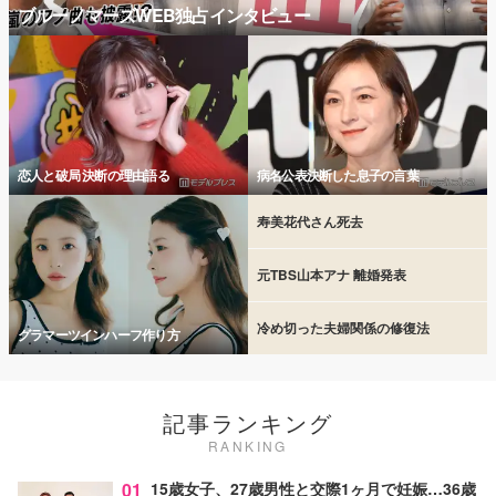
ブルーノマーズWEB独占インタビュー
恋人と破局 決断の理由語る
病名公表決断した息子の言葉
寿美花代さん死去
元TBS山本アナ 離婚発表
冷め切った夫婦関係の修復法
グラマーツインハーフ作り方
記事ランキング
RANKING
01
15歳女子、27歳男性と交際1ヶ月で妊娠…36歳