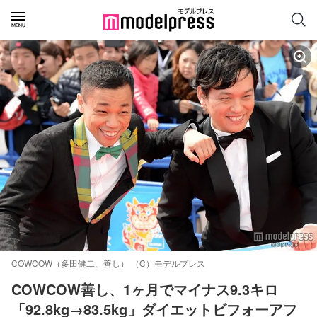
COWCOW（多田健二、善し） （C）モデルプレス
COWCOW善し、1ヶ月でマイナス9.3キロ
「92.8kg→83.5kg」ダイエットビフォーアフ