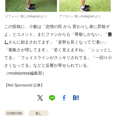
ビフォー／善しInstagramより
アフター／善しInstagramより
この投稿に、小籔は「怠惰の民 から 変わりし者に昇格ぞ
よ」とコメント。またファンからも「尊敬しかない」「
善
し
さんに励まされてます」「姿勢も良くなってて凄い」
「素敵さが増してます」「若く見えますね」「シュッとし
てる」「フェイスラインがスッキリされてる」「一回り小
さくなってる」などと反響が寄せられている。
（modelpress編集部）
【Not Sponsored 記事】
COWCOW
善し