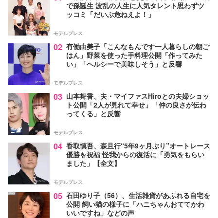
で孫誕生 波乱の人生に人気タレント思わずツ
ッコミ「だいぶ危ねえよ！」
モデルプレス
02
有働由美子「こんなもんです一人暮らしの朝ご
はん」野菜を使った手料理公開「作ってみた
い」「ヘルシーで美味しそう」と反響
モデルプレス
03
山本舞香、夫・マイファスHiroとの夫婦ショッ
ト公開「2人が見れて幸せ」「仲の良さが伝わ
ってくる」と反響
モデルプレス
04
香取慎吾、森且行“5年9ヶ月ぶり”オートレース
優勝を祝福 怪我からの復活に「勇気をもらい
ました」【全文】
モデルプレス
05
石田ゆり子（56）、生活雑貨があふれる自宅を
公開 飼い猫の様子に「ハニちゃんおててかわ
いいですね」などの声