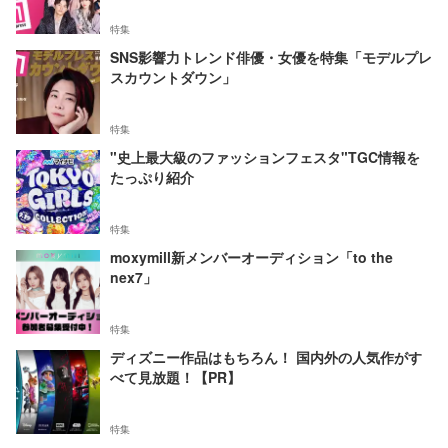
特集
SNS影響力トレンド俳優・女優を特集「モデルプレ
スカウントダウン」
特集
"史上最大級のファッションフェスタ"TGC情報を
たっぷり紹介
特集
moxymill新メンバーオーディション「to the
nex7」
特集
ディズニー作品はもちろん！ 国内外の人気作がす
べて見放題！【PR】
特集