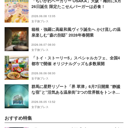
「ちいかわベーカリー OSAKA」大阪・梅田に6月
26日誕生 限定たこせんバーガーは必食！
2026.06.08 13:05
女子旅プレス
箱根・強羅に高級和風ヴィラ誕生へ かけ流しの温
泉楽しむ“森の別邸” 2028年春開業
2026.06.07 08:00
女子旅プレス
「トイ・ストーリー5」スペシャルカフェ、全国4
都市で開催 オリジナルグッズも多数展開
2026.06.06 08:00
女子旅プレス
群馬に星野リゾート「界 草津」6月7日開業 “静謐
な宿”と“活気ある温泉街”2つの世界観をトンネル
で繋ぐ
2026.06.05 13:52
女子旅プレス
おすすめ特集