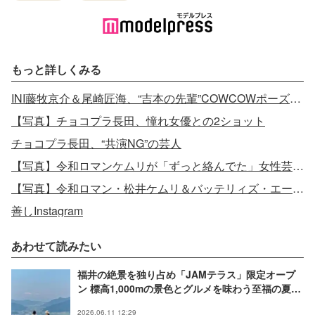
もっと詳しくみる
INI藤牧京介＆尾崎匠海、“吉本の先輩”COWCOWポーズに本人が反応
【写真】チョコプラ長田、憧れ女優との2ショット
チョコプラ長田、“共演NG”の芸人
【写真】令和ロマンケムリが「ずっと絡んでた」女性芸能人
【写真】令和ロマン・松井ケムリ＆バッテリィズ・エース、それぞれの結婚発表後に2ショット
善しInstagram
あわせて読みたい
福井の絶景を独り占め「JAMテラス」限定オープ
ン 標高1,000mの景色とグルメを味わう至福の夏山
時間を
2026.06.11 12:29