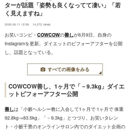
ターが話題「姿勢も良くなってて凄い」「若
く見えますね」
2026.06.11 12:56
14,372
views
お笑いコンビ・
COWCOW
の
善し
が6月9日、自身の
Instagramを更新。ダイエットのビフォーアフターを公開
し、話題となっている。
すべての画像をみる
COWCOW善し、1ヶ月で「－9.3kg」ダイエ
ットビフォーアフター公開
善し
は「小籔ヘルシー教に入会して1ヶ月で 1ヶ月で 体重
92.8kg→83.5kg」「－9.3kg」とつづり、お笑いタレン
ト・小籔千豊のオンラインサロン内でのダイエット企画の