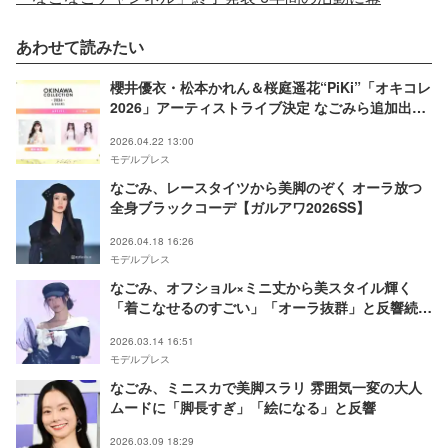
あわせて読みたい
櫻井優衣・松本かれん＆桜庭遥花“PiKi”「オキコレ
2026」アーティストライブ決定 なごみら追加出演
者発表
2026.04.22 13:00
モデルプレス
なごみ、レースタイツから美脚のぞく オーラ放つ
全身ブラックコーデ【ガルアワ2026SS】
2026.04.18 16:26
モデルプレス
なごみ、オフショル×ミニ丈から美スタイル輝く
「着こなせるのすごい」「オーラ抜群」と反響続々
【TGC2026 S/S】
2026.03.14 16:51
モデルプレス
なごみ、ミニスカで美脚スラリ 雰囲気一変の大人
ムードに「脚長すぎ」「絵になる」と反響
2026.03.09 18:29