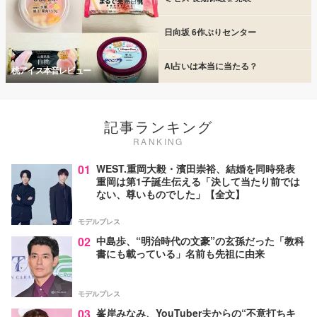
日向坂 6作ぶりセンター
AI占いは本当に当たる？
桃アイス本音レビュー
記事ランキング
RANKING
01
WEST.重岡大毅・濱田崇裕、結婚を同時発表
重岡は第1子誕生伝える「決して当たり前では
ない、尊いものでした」【全文】
モデルプレス
02
中島歩、“明治時代の文豪”の玄孫だった「教科
書にも載っている」名前も先祖に由来
モデルプレス
03
峯岸みなみ、YouTuber夫からの“不意打ちキ