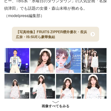
ビー、TBS系「水曜日のダウンタウン」の人気企画「名探
偵津田」でも話題の女優・森山未唯が務める。
（modelpress編集部）
【写真特集】FRUITS ZIPPER櫻井優衣・長浜
広奈・IS:SUEら豪華集結
画像すべてをみる