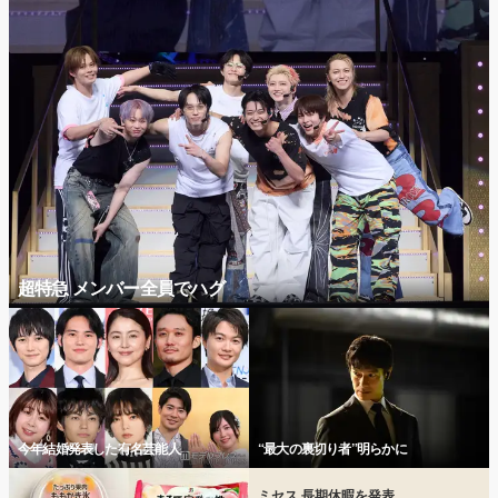
超特急 メンバー全員でハグ
今年結婚発表した有名芸能人
“最大の裏切り者”明らかに
ミセス 長期休暇を発表