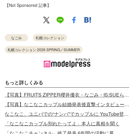
【Not Sponsored 記事】
なごみ
札幌コレクション
札幌コレクション 2026 SPRING／SUMMER
もっと詳しくみる
【写真】FRUITS ZIPPER櫻井優衣・なごみ・IS:SUEら「サツコレ」集結
【写真】なこなこカップル結婚発表後直撃インタビュー 指輪はハリー・ウィンストン
なこなこ、ユニバでの“ナンパ”でカップルに YouTube登録者数150万人超え＜略歴＞
「なこなこカップル別れたってよ」本人に真相を聞く
「なこなこチャンネル」終了発表 6年間の活動に幕