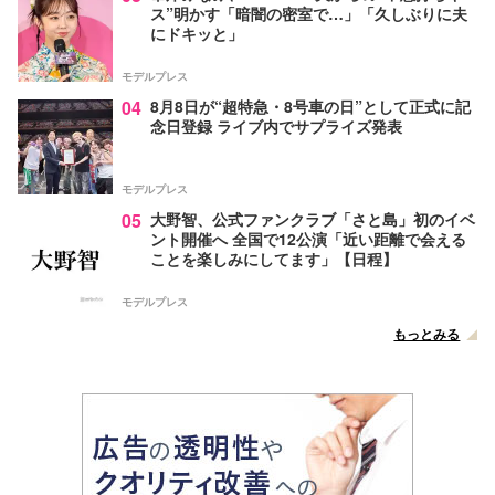
ス”明かす「暗闇の密室で…」「久しぶりに夫
にドキッと」
モデルプレス
04
8月8日が“超特急・8号車の日”として正式に記
念日登録 ライブ内でサプライズ発表
モデルプレス
05
大野智、公式ファンクラブ「さと島」初のイベ
ント開催へ 全国で12公演「近い距離で会える
ことを楽しみにしてます」【日程】
モデルプレス
もっとみる