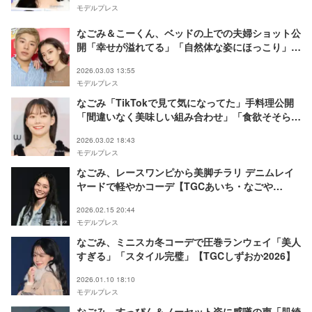
モデルプレス
なごみ＆こーくん、ベッドの上での夫婦ショット公
開「幸せが溢れてる」「自然体な姿にほっこり」と
反響
2026.03.03 13:55
モデルプレス
なごみ「TikTokで見て気になってた」手料理公開
「間違いなく美味しい組み合わせ」「食欲そそられ
る色」と反響
2026.03.02 18:43
モデルプレス
なごみ、レースワンピから美脚チラリ デニムレイ
ヤードで軽やかコーデ【TGCあいち・なごや
2026】
2026.02.15 20:44
モデルプレス
なごみ、ミニスカ冬コーデで圧巻ランウェイ「美人
すぎる」「スタイル完璧」【TGCしずおか2026】
2026.01.10 18:10
モデルプレス
なごみ、すっぴん＆ノーセット姿に感嘆の声「肌綺