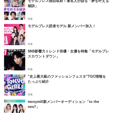
モデルプレス独自取材！著名人が語る「夢を叶える
秘訣」
特集
モデルプレス読者モデル 新メンバー加入！
特集
SNS影響力トレンド俳優・女優を特集「モデルプレ
スカウントダウン」
特集
"史上最大級のファッションフェスタ"TGC情報を
たっぷり紹介
特集
moxymill新メンバーオーディション「to the
nex7」