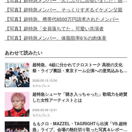
【写真】超特急メンバー「久しぶりに出会いました」聴き入った女性シンガー
【写真】超特急メンバー、そっくりすぎるイケメン父親
【写真】超特急、携帯代6500万円請求されたメンバー
【写真】超特急「全員落ちてた」可愛い共演者
【写真】超特急メンバー、体脂肪率6％の肉体美
あわせて読みたい
超特急、4組に分かれてクロストーク 高校の文化
祭・ライブ裏話・東京ドーム公演への意気込みも
「SPRiNG」初表紙
2026.05.15 12:00
モデルプレス
超特急シューヤ「聴き入っちゃった」歌唱力を絶賛
した女性アーティストとは
2026.05.09 12:51
モデルプレス
ももクロ・MAZZEL・TAGRIGHTら出演「VS.超特
急」ライブ、会場の熱狂切り取った写真＆レポート