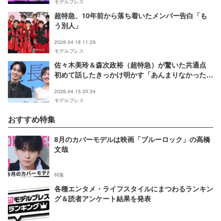
モデルプレス
超特急、10年前から落ち着いたメンバー告白「も
う別人」
2026.04.18 11:29
モデルプレス
佐々木美玲＆森次政裕（超特急）が驚いた共通点
初めて話したきっかけ明かす「あんまりなかったの
で」【あの夜、社長の子供を授かりました】
2026.04.15 20:34
モデルプレス
おすすめ特集
8月のカバーモデルは映画「ブルーロック」の高橋
文哉
特集
各種エンタメ・ライフスタイルにまつわるランキン
グ＆読者アンケート結果を発表