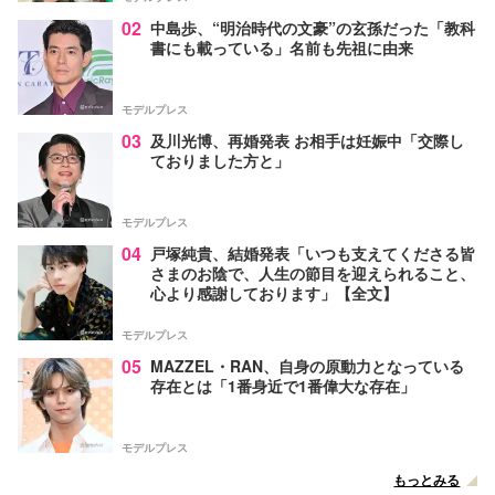
02
中島歩、“明治時代の文豪”の玄孫だった「教科
書にも載っている」名前も先祖に由来
モデルプレス
03
及川光博、再婚発表 お相手は妊娠中「交際し
ておりました方と」
モデルプレス
04
戸塚純貴、結婚発表「いつも支えてくださる皆
さまのお陰で、人生の節目を迎えられること、
心より感謝しております」【全文】
モデルプレス
05
MAZZEL・RAN、自身の原動力となっている
存在とは「1番身近で1番偉大な存在」
モデルプレス
もっとみる