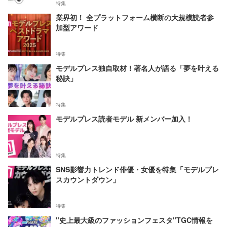
特集
業界初！ 全プラットフォーム横断の大規模読者参
加型アワード
特集
モデルプレス独自取材！著名人が語る「夢を叶える
秘訣」
特集
モデルプレス読者モデル 新メンバー加入！
特集
SNS影響力トレンド俳優・女優を特集「モデルプレ
スカウントダウン」
特集
"史上最大級のファッションフェスタ"TGC情報を