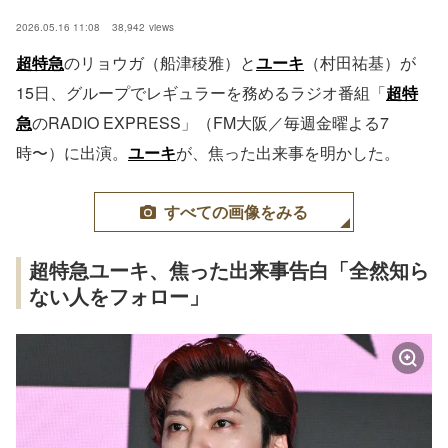
2026.05.16 11:08
38,942
views
超特急
のリョウガ（船津稜雅）と
ユーキ
（村田祐基）が
15日、グループでレギュラーを務めるラジオ番組「
超特
急
のRADIO EXPRESS」（FM大阪／毎週金曜よる7
時〜）に出演。
ユーキ
が、焦った出来事を明かした。
すべての画像をみる
超特急ユーキ、焦った出来事告白「全然知ら
ない人をフォロー」