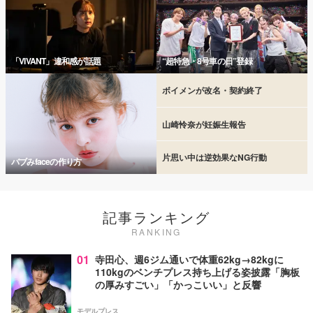
「VIVANT」違和感が話題
“超特急・8号車の日”登録
ボイメンが改名・契約終了
山崎怜奈が妊娠生報告
片思い中は逆効果なNG行動
バブみfaceの作り方
記事ランキング
RANKING
01
寺田心、週6ジム通いで体重62kg→82kgに
110kgのベンチプレス持ち上げる姿披露「胸板
の厚みすごい」「かっこいい」と反響
モデルプレス