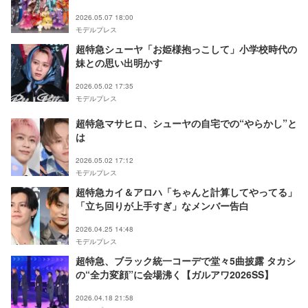
公開【モデルプレス独占写真あり】
2026.05.07 18:00
モデルプレス
超特急シューヤ「お姫様抱っこして」小学校時代の
妹との思い出明かす
2026.05.02 17:35
モデルプレス
超特急マサヒロ、シューヤの自宅での“やらかし”と
は
2026.05.02 17:12
モデルプレス
超特急カイ＆アロハ「ちゃんと計算してやってる」
「立ち回りが上手すぎ」なメンバー告白
2026.04.25 14:48
モデルプレス
超特急、ブラック統一コーデで堂々5曲披露 タカシ
の“全力変顔”に会場沸く【ガルアワ2026SS】
2026.04.18 21:58