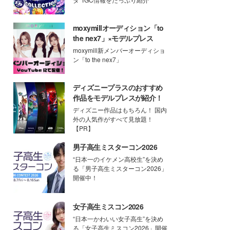
moxymillオーディション「to
the nex7」×モデルプレス
moxymill新メンバーオーディショ
ン「to the nex7」
ディズニープラスのおすすめ
作品をモデルプレスが紹介！
ディズニー作品はもちろん！ 国内
外の人気作がすべて見放題！
【PR】
男子高生ミスターコン2026
“日本一のイケメン高校生”を決め
る「男子高生ミスターコン2026」
開催中！
女子高生ミスコン2026
“日本一かわいい女子高生”を決め
る「女子高生ミスコン2026」開催