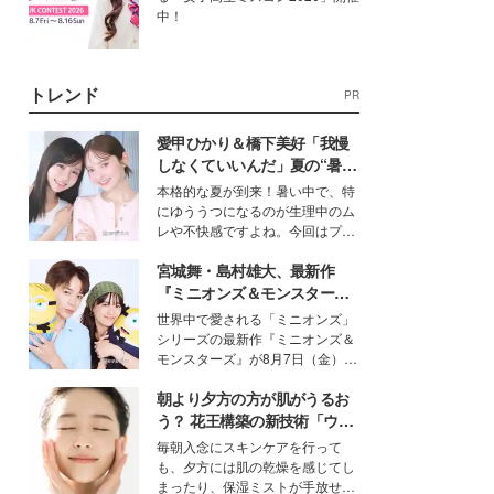
中！
トレンド
PR
愛甲ひかり＆橋下美好「我慢
しなくていいんだ」夏の“暑さ
対策”の新しい選択肢とは？
本格的な夏が到来！暑い中で、特
にゆううつになるのが生理中のム
レや不快感ですよね。今回はプラ
イベートでも仲良しで旅行好きな
宮城舞・島村雄大、最新作
モデル・愛甲ひかりさんと橋下美
好さんを迎えて本音で女子会トー
『ミニオンズ＆モンスター
ク。猛暑のお出かけを快適に過ご
ズ』の魅力熱弁 ハチャメチャ
世界中で愛される「ミニオンズ」
すヒントや、2人が感動した夏の
だけじゃない“友情と絆”に感
シリーズの最新作『ミニオンズ＆
生理の新常識にも迫りました。
動
モンスターズ』が8月7日（金）に
公開。モデルプレスでは、“大のミ
朝より夕方の方が肌がうるお
ニオン好き”という共通点を持つモ
デルの宮城舞と島村雄大の特別対
う？ 花王構築の新技術「ウォ
談をお届け！それぞれの視点か
ーターキャプチャリングスキ
毎朝入念にスキンケアを行って
ら、今作ならではの魅力や予想外
ン（捕水肌）」がスキンケア
も、夕方には肌の乾燥を感じてし
の感動をもたらす奥深いストーリ
の常識を変える予感
まったり、保湿ミストが手放せな