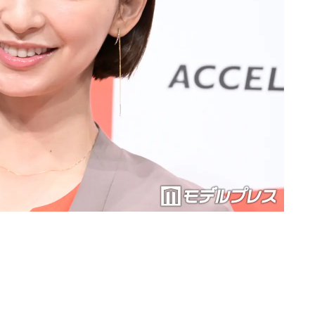
Loaded
:
90.51%