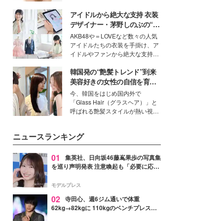
ーについて熱く語り合ってもらっ
いという読者も多いのでは？そん
た。
アイドルから絶大な支持 衣装
な美容の常識を大きく変える可能
性を秘めた、革新的な「Water
デザイナー・茅野しのぶの“可
Capturing Skin（ウォーターキャ
愛い”を作る美学＜「シチズン
AKB48や＝LOVEなど数々の人気
プチャリングスキン：捕水肌）」
クロスシー」インタビュー＞
アイドルたちの衣装を手掛け、ア
技術を、花王が構築した。
イドルやファンから絶大な支持を
得る、株式会社オサレカンパニー
韓国発の“艶髪トレンド”到来
取締役兼クリエイティブディレク
ター・茅野しのぶ。一人ひとりの
美容好きの女性の自信を育む
個性に寄り添い、魅力を引き出す
「ヘアケア事情」って？
今、韓国をはじめ国内外で
衣装作りは、多くの女性たちに勇
「Glass Hair（グラスヘア）」と
気と自信を与え続けている。
呼ばれる艶髪スタイルが熱い視線
を集めています。メイクやファッ
ションの完成度を高めるベースと
ニュースランキング
して、“髪そのものの美しさ”に改
めて注目する人が増えている様
子。今回は、そんな憧れの艶やか
01
集英社、日向坂46藤嶌果歩の写真集
な髪を日常で叶える、美容好きの
を巡り声明発表 注意喚起も「必要に応じ
女性たちのヘアケア事情を紹介し
て法的措置を含む対応を検討」
ます。
モデルプレス
02
寺田心、週6ジム通いで体重
62kg→82kgに 110kgのベンチプレス持
ち上げる姿披露「胸板の厚みすごい」