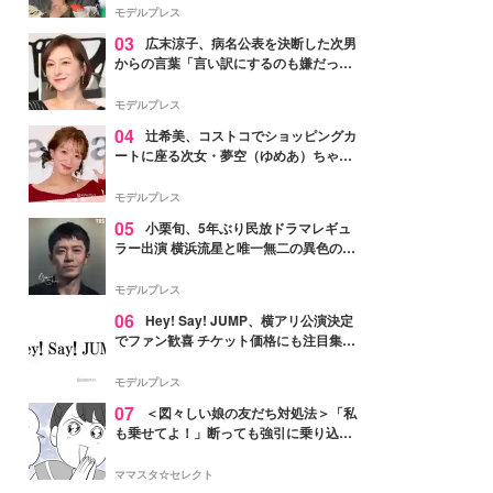
「かっこいい」と反響
モデルプレス
03
広末涼子、病名公表を決断した次男
からの言葉「言い訳にするのも嫌だっ
た」「言うべきか迷った」
モデルプレス
04
辻希美、コストコでショッピングカ
ートに座る次女・夢空（ゆめあ）ちゃん
の姿公開「乗りこなしてる感じが可愛す
ぎ」「成長を感じる」の声
モデルプレス
05
小栗旬、5年ぶり民放ドラマレギュ
ラー出演 横浜流星と唯一無二の異色のバ
ディで初共演【LOST10】
モデルプレス
06
Hey! Say! JUMP、横アリ公演決定
でファン歓喜 チケット価格にも注目集ま
る「激アツ」「平成に戻ったみたい」
モデルプレス
07
＜図々しい娘の友だち対処法＞「私
も乗せてよ！」断っても強引に乗り込ん
でくる友だち【第1話まんが】
ママスタ☆セレクト