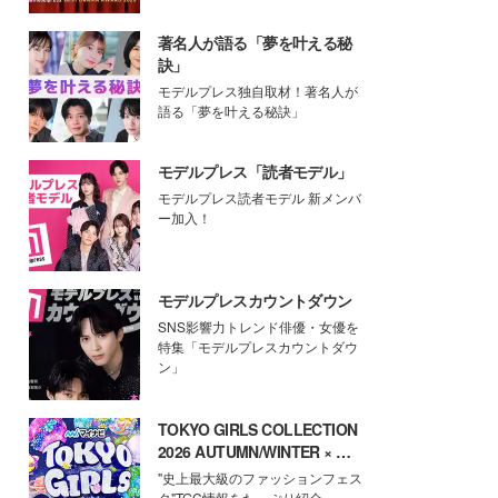
著名人が語る「夢を叶える秘
訣」
モデルプレス独自取材！著名人が
語る「夢を叶える秘訣」
モデルプレス「読者モデル」
モデルプレス読者モデル 新メンバ
ー加入！
モデルプレスカウントダウン
SNS影響力トレンド俳優・女優を
特集「モデルプレスカウントダウ
ン」
TOKYO GIRLS COLLECTION
2026 AUTUMN/WINTER × モ
デルプレス
"史上最大級のファッションフェス
タ"TGC情報をたっぷり紹介