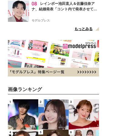
08
レインボー池田直人＆佐藤佳奈ア
ナ、結婚発表「コント内で発表させてい
ただきました」読売テレビ退社は生活拠
点変更のため
モデルプレス
もっとみる
画像ランキング
1
2
3
4
5
6