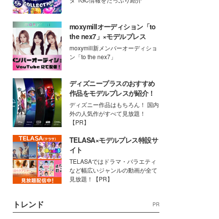
moxymillオーディション「to
the nex7」×モデルプレス
moxymill新メンバーオーディショ
ン「to the nex7」
ディズニープラスのおすすめ
作品をモデルプレスが紹介！
ディズニー作品はもちろん！ 国内
外の人気作がすべて見放題！
【PR】
TELASA×モデルプレス特設サ
イト
TELASAではドラマ・バラエティ
など幅広いジャンルの動画が全て
見放題！【PR】
トレンド
PR