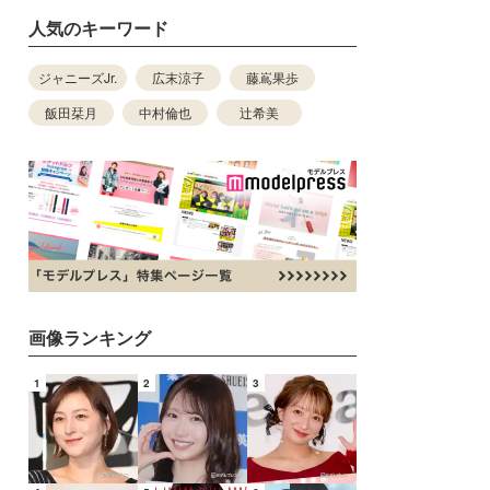
人気のキーワード
ジャニーズJr.
広末涼子
藤嶌果歩
飯田栞月
中村倫也
辻希美
画像ランキング
1
2
3