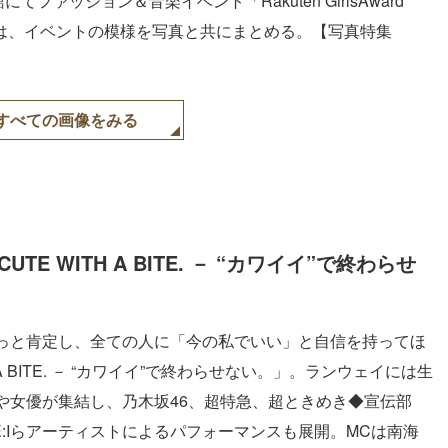
ァッション＆⾳楽イベント「Rakuten GirlsAward
ここでは、イベントの模様を写真と共にまとめる。【写真特集
すべての画像をみる
E WITH A BITE. － “カワイイ”で終わらせ
っと肯定し、全ての人に「今の私でいい」と自信を持ってほ
A BITE. － “カワイイ”で終わらせない。」。ランウェイには生
や女優が集結し、乃木坂46、超特急、超ときめき◆宣伝部
E:Iらアーティストによるパフォーマンスも展開。MCは南海