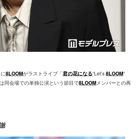
日に
8LOOM
がラストライブ「
君の花になる
“Let’s
8LOOM
”
。八村は同会場での単独公演という節目で
8LOOM
メンバーとの再
謝