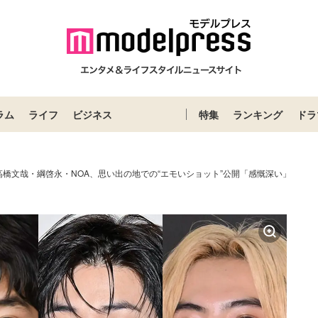
ラム
ライフ
ビジネス
特集
ランキング
ドラ
橋文哉・綱啓永・NOA、思い出の地での“エモいショット”公開「感慨深い」