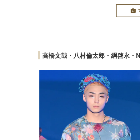
高橋文哉・八村倫太郎・綱啓永・N