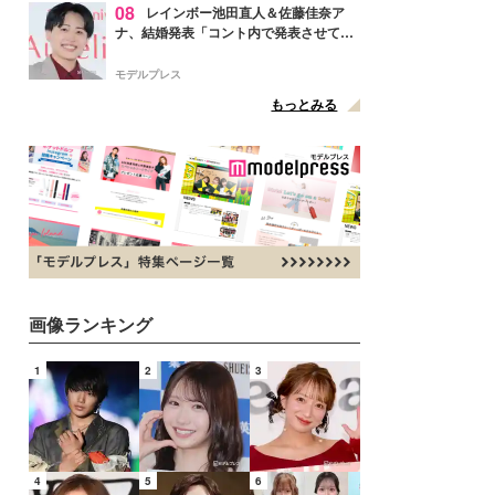
08
レインボー池田直人＆佐藤佳奈ア
ナ、結婚発表「コント内で発表させてい
ただきました」読売テレビ退社は生活拠
点変更のため
モデルプレス
もっとみる
画像ランキング
1
2
3
4
5
6