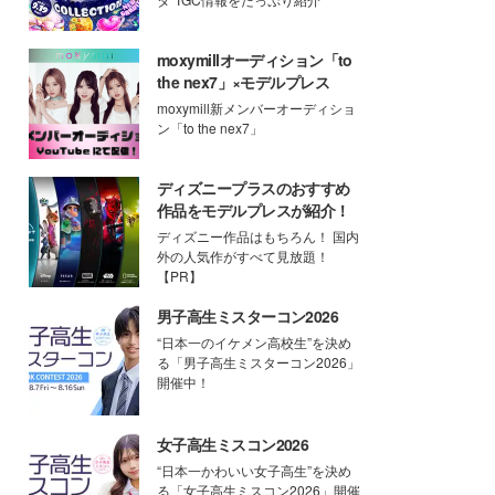
moxymillオーディション「to
the nex7」×モデルプレス
moxymill新メンバーオーディショ
ン「to the nex7」
ディズニープラスのおすすめ
作品をモデルプレスが紹介！
ディズニー作品はもちろん！ 国内
外の人気作がすべて見放題！
【PR】
男子高生ミスターコン2026
“日本一のイケメン高校生”を決め
る「男子高生ミスターコン2026」
開催中！
女子高生ミスコン2026
“日本一かわいい女子高生”を決め
る「女子高生ミスコン2026」開催