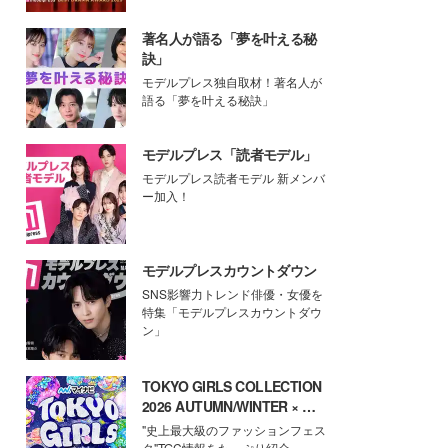
著名人が語る「夢を叶える秘
訣」
モデルプレス独自取材！著名人が
語る「夢を叶える秘訣」
モデルプレス「読者モデル」
モデルプレス読者モデル 新メンバ
ー加入！
モデルプレスカウントダウン
SNS影響力トレンド俳優・女優を
特集「モデルプレスカウントダウ
ン」
TOKYO GIRLS COLLECTION
2026 AUTUMN/WINTER × モ
デルプレス
"史上最大級のファッションフェス
タ"TGC情報をたっぷり紹介