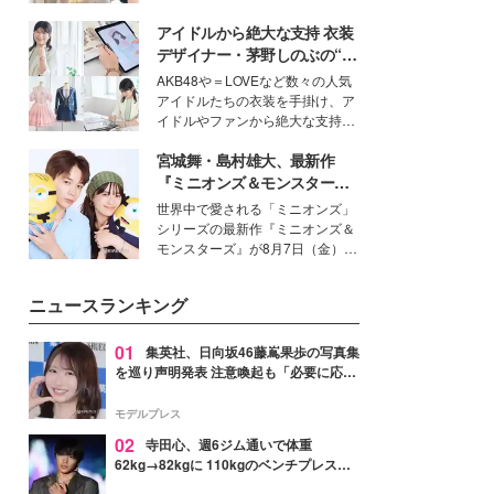
を集めています。メイクやファッ
アイドルから絶大な支持 衣装
ションの完成度を高めるベースと
して、“髪そのものの美しさ”に改
デザイナー・茅野しのぶの“可
めて注目する人が増えている様
愛い”を作る美学＜「シチズン
AKB48や＝LOVEなど数々の人気
子。今回は、そんな憧れの艶やか
クロスシー」インタビュー＞
アイドルたちの衣装を手掛け、ア
な髪を日常で叶える、美容好きの
イドルやファンから絶大な支持を
女性たちのヘアケア事情を紹介し
得る、株式会社オサレカンパニー
ます。
宮城舞・島村雄大、最新作
取締役兼クリエイティブディレク
ター・茅野しのぶ。一人ひとりの
『ミニオンズ＆モンスター
個性に寄り添い、魅力を引き出す
ズ』の魅力熱弁 ハチャメチャ
世界中で愛される「ミニオンズ」
衣装作りは、多くの女性たちに勇
だけじゃない“友情と絆”に感
シリーズの最新作『ミニオンズ＆
気と自信を与え続けている。
動
モンスターズ』が8月7日（金）に
公開。モデルプレスでは、“大のミ
ニオン好き”という共通点を持つモ
ニュースランキング
デルの宮城舞と島村雄大の特別対
談をお届け！それぞれの視点か
ら、今作ならではの魅力や予想外
01
集英社、日向坂46藤嶌果歩の写真集
の感動をもたらす奥深いストーリ
を巡り声明発表 注意喚起も「必要に応じ
ーについて熱く語り合ってもらっ
て法的措置を含む対応を検討」
た。
モデルプレス
02
寺田心、週6ジム通いで体重
62kg→82kgに 110kgのベンチプレス持
ち上げる姿披露「胸板の厚みすごい」