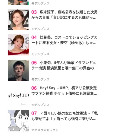
「かっこいい」と反響
モデルプレス
03
広末涼子、病名公表を決断した次男
からの言葉「言い訳にするのも嫌だっ
た」「言うべきか迷った」
モデルプレス
04
辻希美、コストコでショッピングカ
ートに座る次女・夢空（ゆめあ）ちゃん
の姿公開「乗りこなしてる感じが可愛す
ぎ」「成長を感じる」の声
モデルプレス
05
小栗旬、5年ぶり民放ドラマレギュ
ラー出演 横浜流星と唯一無二の異色のバ
ディで初共演【LOST10】
モデルプレス
06
Hey! Say! JUMP、横アリ公演決定
でファン歓喜 チケット価格にも注目集ま
る「激アツ」「平成に戻ったみたい」
モデルプレス
07
＜図々しい娘の友だち対処法＞「私
も乗せてよ！」断っても強引に乗り込ん
でくる友だち【第1話まんが】
ママスタ☆セレクト