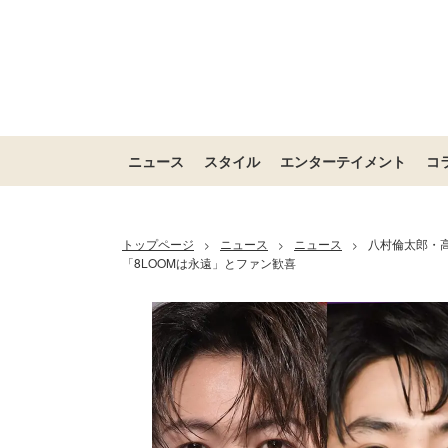
ニュース
スタイル
エンターテイメント
コ
トップページ
ニュース
ニュース
八村倫太郎・高
>
>
>
「8LOOMは永遠」とファン歓喜