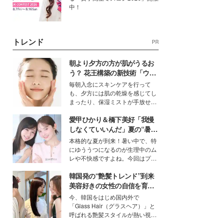
中！
トレンド
PR
朝より夕方の方が肌がうるお
う？ 花王構築の新技術「ウォ
ーターキャプチャリングスキ
毎朝入念にスキンケアを行って
ン（捕水肌）」がスキンケア
も、夕方には肌の乾燥を感じてし
の常識を変える予感
まったり、保湿ミストが手放せな
いという読者も多いのでは？そん
愛甲ひかり＆橋下美好「我慢
な美容の常識を大きく変える可能
性を秘めた、革新的な「Water
しなくていいんだ」夏の“暑さ
Capturing Skin（ウォーターキャ
対策”の新しい選択肢とは？
本格的な夏が到来！暑い中で、特
プチャリングスキン：捕水肌）」
にゆううつになるのが生理中のム
技術を、花王が構築した。
レや不快感ですよね。今回はプラ
イベートでも仲良しで旅行好きな
韓国発の“艶髪トレンド”到来
モデル・愛甲ひかりさんと橋下美
好さんを迎えて本音で女子会トー
美容好きの女性の自信を育む
ク。猛暑のお出かけを快適に過ご
「ヘアケア事情」って？
今、韓国をはじめ国内外で
すヒントや、2人が感動した夏の
「Glass Hair（グラスヘア）」と
生理の新常識にも迫りました。
呼ばれる艶髪スタイルが熱い視線