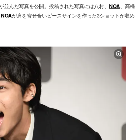
が並んだ写真を公開。投稿された写真には八村、
NOA
、高橋
と
NOA
が肩を寄せ合いピースサインを作った3ショットが収め