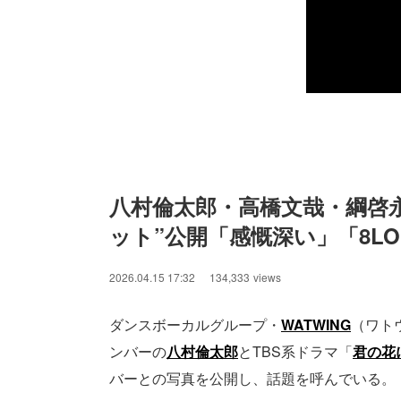
八村倫太郎・高橋文哉・綱啓永
ット”公開「感慨深い」「8L
2026.04.15 17:32
134,333
views
ダンスボーカルグループ・
WATWING
（ワトウ
ンバーの
八村倫太郎
とTBS系ドラマ「
君の花
バーとの写真を公開し、話題を呼んでいる。