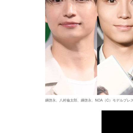
綱啓永、八村倫太郎、綱啓永、NOA（C）モデルプレ