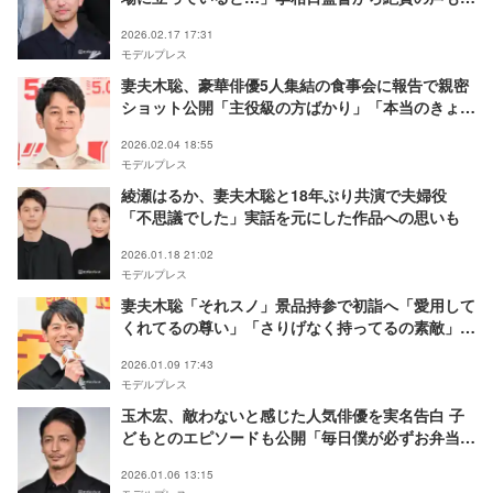
【第68回ブルーリボン賞】
2026.02.17 17:31
モデルプレス
妻夫木聡、豪華俳優5人集結の食事会に報告で親密
ショット公開「主役級の方ばかり」「本当のきょう
だいのよう」
2026.02.04 18:55
モデルプレス
綾瀬はるか、妻夫木聡と18年ぶり共演で夫婦役
「不思議でした」実話を元にした作品への思いも
2026.01.18 21:02
モデルプレス
妻夫木聡「それスノ」景品持参で初詣へ「愛用して
くれてるの尊い」「さりげなく持ってるの素敵」フ
ァン歓喜
2026.01.09 17:43
モデルプレス
玉木宏、敵わないと感じた人気俳優を実名告白 子
どもとのエピソードも公開「毎日僕が必ずお弁当を
作る」
2026.01.06 13:15