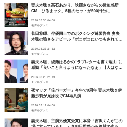
妻夫木聡＆高石あかり、映画さながらの緊迫感新
CM「ひるまック」5種のセットが600円台に
2026.03.30 04:00
モデルプレス
菅田将暉、俳優同士でのボクシング練習告白 妻夫
木聡の強さをアピール「ボコボコにいつもされて
る」【人はなぜラブレターを書くのか】
2026.03.23 21:32
モデルプレス
妻夫木聡、綾瀬はるかの“ラブレターを書く理由”に
感慨「良いこと言うようになったなぁ」【人はなぜ
ラブレターを書くのか】
2026.03.23 21:19
モデルプレス
夜マック「倍バーガー」今年で8周年 妻夫木聡＆伊
藤沙莉が兄妹役でCM再共演
2026.03.12 04:00
モデルプレス
妻夫木聡、主演男優賞受賞に本音「吉沢くんがこの
場に立っていると…」李相日監督から絶賛の声も