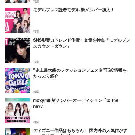
特集
モデルプレス読者モデル 新メンバー加入！
特集
SNS影響力トレンド俳優・女優を特集「モデルプレ
スカウントダウン」
特集
"史上最大級のファッションフェスタ"TGC情報を
たっぷり紹介
特集
moxymill新メンバーオーディション「to the
nex7」
特集
ディズニー作品はもちろん！ 国内外の人気作がす