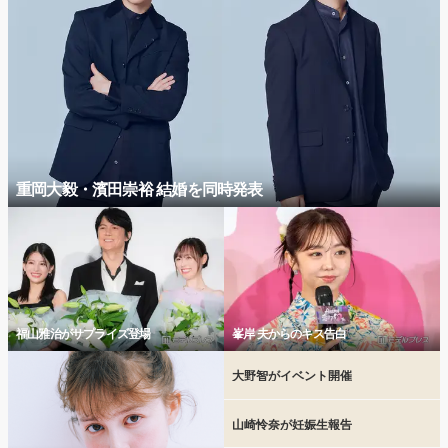
重岡大毅・濱田崇裕 結婚を同時発表
福山雅治がサプライズ登場
峯岸 夫からのキス告白
大野智がイベント開催
山崎怜奈が妊娠生報告