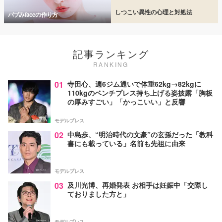
しつこい異性の心理と対処法
バブみfaceの作り方
記事ランキング
RANKING
01
寺田心、週6ジム通いで体重62kg→82kgに
110kgのベンチプレス持ち上げる姿披露「胸板
の厚みすごい」「かっこいい」と反響
モデルプレス
02
中島歩、“明治時代の文豪”の玄孫だった「教科
書にも載っている」名前も先祖に由来
モデルプレス
03
及川光博、再婚発表 お相手は妊娠中「交際し
ておりました方と」
モデルプレス