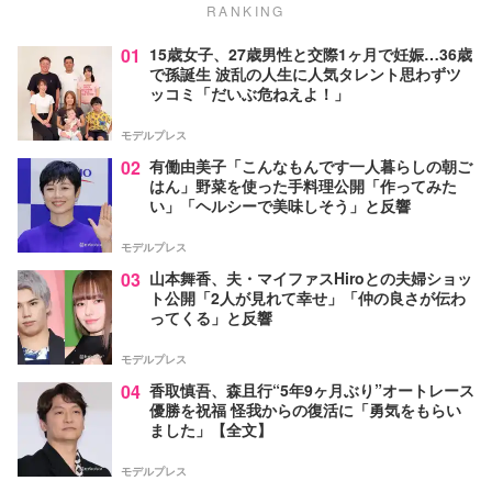
RANKING
01
15歳女子、27歳男性と交際1ヶ月で妊娠…36歳
で孫誕生 波乱の人生に人気タレント思わずツ
ッコミ「だいぶ危ねえよ！」
モデルプレス
02
有働由美子「こんなもんです一人暮らしの朝ご
はん」野菜を使った手料理公開「作ってみた
い」「ヘルシーで美味しそう」と反響
モデルプレス
03
山本舞香、夫・マイファスHiroとの夫婦ショッ
ト公開「2人が見れて幸せ」「仲の良さが伝わ
ってくる」と反響
モデルプレス
04
香取慎吾、森且行“5年9ヶ月ぶり”オートレース
優勝を祝福 怪我からの復活に「勇気をもらい
ました」【全文】
モデルプレス