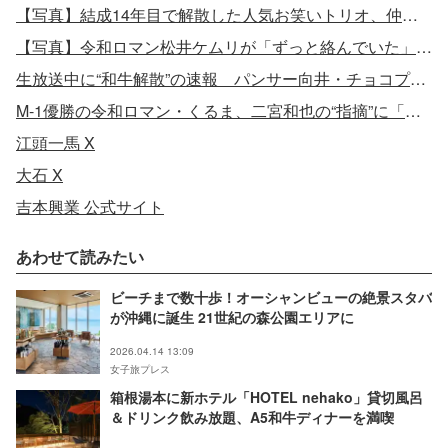
【写真】結成14年目で解散した人気お笑いトリオ、仲睦まじい最後の動画
【写真】令和ロマン松井ケムリが「ずっと絡んでいた」女性芸能人
生放送中に“和牛解散”の速報 パンサー向井・チョコプラ長田らが言葉失う「衝撃」「これはなかなか…」
M-1優勝の令和ロマン・くるま、二宮和也の“指摘”に「めっちゃ鋭い」
江頭一馬 X
大石 X
吉本興業 公式サイト
あわせて読みたい
ビーチまで数十歩！オーシャンビューの絶景スタバ
が沖縄に誕生 21世紀の森公園エリアに
2026.04.14 13:09
女子旅プレス
箱根湯本に新ホテル「HOTEL nehako」貸切風呂
＆ドリンク飲み放題、A5和牛ディナーを満喫