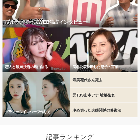
ブルーノマーズWEB独占インタビュー
恋人と破局 決断の理由語る
病名公表決断した息子の言葉
寿美花代さん死去
元TBS山本アナ 離婚発表
冷め切った夫婦関係の修復法
グラマーツインハーフ作り方
記事ランキング