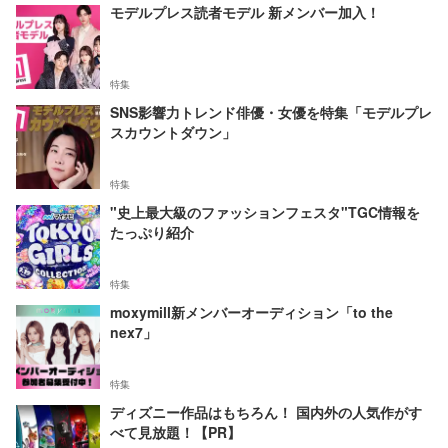
モデルプレス読者モデル 新メンバー加入！
特集
SNS影響力トレンド俳優・女優を特集「モデルプレ
スカウントダウン」
特集
"史上最大級のファッションフェスタ"TGC情報を
たっぷり紹介
特集
moxymill新メンバーオーディション「to the
nex7」
特集
ディズニー作品はもちろん！ 国内外の人気作がす
べて見放題！【PR】