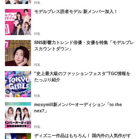
特集
モデルプレス読者モデル 新メンバー加入！
特集
SNS影響力トレンド俳優・女優を特集「モデルプレ
スカウントダウン」
特集
"史上最大級のファッションフェスタ"TGC情報を
たっぷり紹介
特集
moxymill新メンバーオーディション「to the
nex7」
特集
ディズニー作品はもちろん！ 国内外の人気作がす