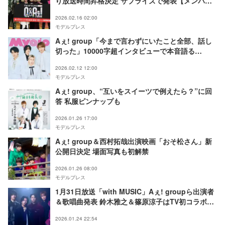
り放送時間昇格決定 サプライズで発表【メンバー
全員コメント】
2026.02.16 02:00
モデルプレス
Aぇ! group「今まで言わずにいたこと全部、話し
切った」10000字超インタビューで本音語る
「Myojo」ジュニア大賞結果も発表
2026.02.12 12:00
モデルプレス
Aぇ! group、“互いをスイーツで例えたら？”に回
答 私服ピンナップも
2026.01.26 17:00
モデルプレス
Aぇ! group＆西村拓哉出演映画「おそ松さん」新
公開日決定 場面写真も初解禁
2026.01.26 08:00
モデルプレス
1月31日放送「with MUSIC」Aぇ! groupら出演者
＆歌唱曲発表 鈴木雅之＆篠原涼子はTV初コラボ歌
唱
2026.01.24 22:54