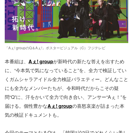
「Aぇ! groupのQ＆Aぇ!」ポスタービジュアル（C）フジテレビ
本番組は、
Aぇ! group
が新時代の新たな答えを出すため
に、“今本気で気になっていること”を、全力で検証してい
くガムシャラアイドル全力検証バラエティー。どんなこと
にも全力なメンバーたちが、令和時代だからこその疑
問“Q”に、汗をかいて全力で向き合い、アンサー“Aぇ！”を
届ける。個性豊かな
Aぇ! group
の喜怒哀楽が詰まった本
気の検証ドキュメントも。
今回のテーマとなるQは、「韓国1泊2日でどれくらい美し