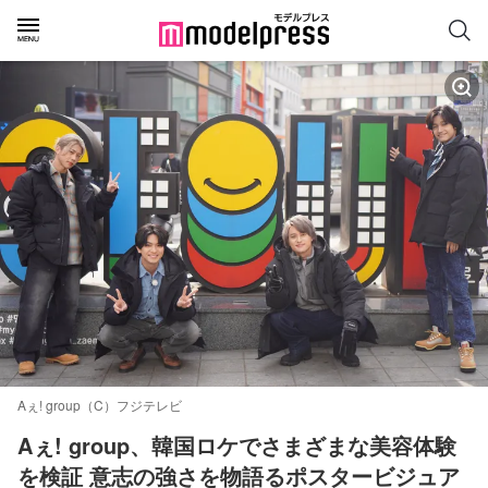
Aぇ! group（C）フジテレビ
Aぇ! group、韓国ロケでさまざまな美容体験
を検証 意志の強さを物語るポスタービジュア