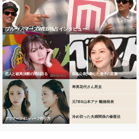
ブルーノマーズWEB独占インタビュー
恋人と破局 決断の理由語る
病名公表決断した息子の言葉
寿美花代さん死去
元TBS山本アナ 離婚発表
冷め切った夫婦関係の修復法
グラマーツインハーフ作り方