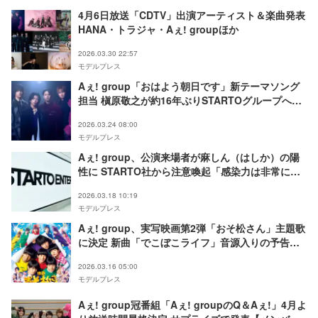
4月6日放送「CDTV」出演アーティスト＆楽曲発表
HANA・トラジャ・Aぇ! groupほか
2026.03.30 22:57
モデルプレス
Aぇ! group「おはよう朝日です」新テーマソング
担当 槇原敬之が約16年ぶりSTARTOグループへ楽
曲提供
2026.03.24 08:00
モデルプレス
Aぇ! group、公演来場者が麻しん（はしか）の陽
性に STARTO社から注意喚起「感染力は非常に強
く」
2026.03.18 10:19
モデルプレス
Aぇ! group、実写映画第2弾「おそ松さん」主題歌
に決定 新曲「でこぼこライフ」音源入りの予告公
開
2026.03.16 05:00
モデルプレス
Aぇ! group冠番組「Aぇ! groupのQ＆Aぇ!」4月よ