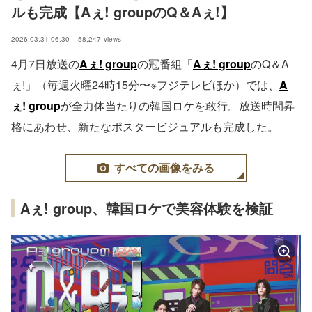
ルも完成【Aぇ! groupのQ＆Aぇ!】
2026.03.31 06:30
58,247
views
4月7日放送の
Aぇ! group
の冠番組「
Aぇ! group
のQ＆A
ぇ!」（毎週火曜24時15分〜※フジテレビほか）では、
A
ぇ! group
が全力体当たりの韓国ロケを敢行。放送時間昇
格にあわせ、新たなポスタービジュアルも完成した。
すべての画像をみる
Aぇ! group、韓国ロケで美容体験を検証