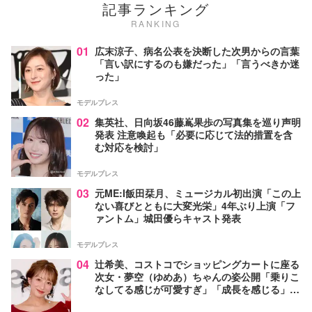
記事ランキング
RANKING
01
広末涼子、病名公表を決断した次男からの言葉
「言い訳にするのも嫌だった」「言うべきか迷
った」
モデルプレス
02
集英社、日向坂46藤嶌果歩の写真集を巡り声明
発表 注意喚起も「必要に応じて法的措置を含
む対応を検討」
モデルプレス
03
元ME:I飯田栞月、ミュージカル初出演「この上
ない喜びとともに大変光栄」4年ぶり上演「フ
ァントム」城田優らキャスト発表
モデルプレス
04
辻希美、コストコでショッピングカートに座る
次女・夢空（ゆめあ）ちゃんの姿公開「乗りこ
なしてる感じが可愛すぎ」「成長を感じる」の
声