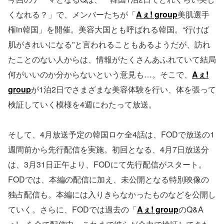
くなれる？」で、メンバーたちが「
Aぇ! group
美肌選手
権in韓国」を開催。美容大国とも呼ばれる韓国。“行けば
肌がきれいになる”と言われることもあるようだが、訪れ
たことのない人からは、情報がたくさんあふれていて結局
何がいいのか分からないという意見も…。そこで、
Aぇ!
group
が1泊2日でさまざまな美容体験を行い、体を張って
検証していく模様を4週にわたって放送。
そして、4月放送予定の韓国ロケ全4話は、FODで放送の1
週間前から先行配信を実施。初回となる、4月7日放送分
は、3月31日正午より、FODにて先行配信がスタート。
FODでは、本編の配信に加え、未公開となる特別映像の
独占配信も。本編には入りきらなかったものなどを公開し
ていく。さらに、FODでは過去の「
Aぇ! group
のQ&A