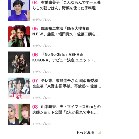
04
有働由美子「こんなもんです一人暮
らしの朝ごはん」野菜を使った手料理公
開「作ってみたい」「ヘルシーで美味し
そう」と反響
モデルプレス
05
織田裕二主演「踊る大捜査線
N.E.W.」趣里・増田貴久・佐藤二朗ら新
メンバー紹介映像解禁 各キャラクター象
徴する“謎のキーワード”も
モデルプレス
06
「No No Girls」ASHA＆
KOKONA、デビュー決定 ユニット・
TAKARAとしてセルフプロデュース楽曲
リリースへ
モデルプレス
07
テレ東、東野圭吾さん追悼 亀梨和
也主演「東野圭吾 手紙」再放送へ 佐藤隆
太・本田翼・中村倫也ら出演
モデルプレス
08
山本舞香、夫・マイファスHiroとの
夫婦ショット公開「2人が見れて幸せ」
「仲の良さが伝わってくる」と反響
モデルプレス
もっとみる