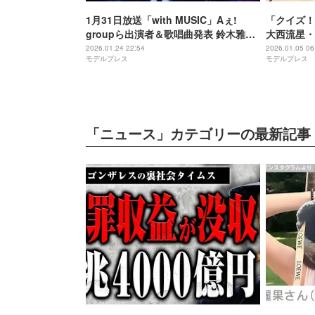
1月31日放送「with MUSIC」Aぇ!
「クイズ！
groupら出演者＆歌唱曲発表 鈴木雅之
大西流星・Aぇ
＆篠原涼子はTV初コラボ歌唱
猪狩蒼弥が
2026.01.24 22:54
2026.01.05 06
モデルプレス
モデルプレス
メント到着
「ニュース」カテゴリーの最新記事