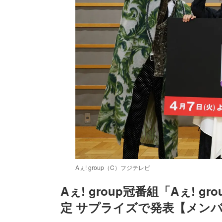
Aぇ! group（C）フジテレビ
Aぇ! group冠番組「Aぇ! 
定 サプライズで発表【メン
/
Unmute