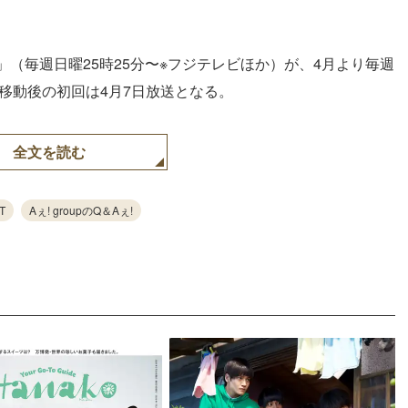
!」（毎週日曜25時25分〜※フジテレビほか）が、4月より毎週
枠移動後の初回は4月7日放送となる。
全文を読む
T
Aぇ! groupのQ＆Aぇ!