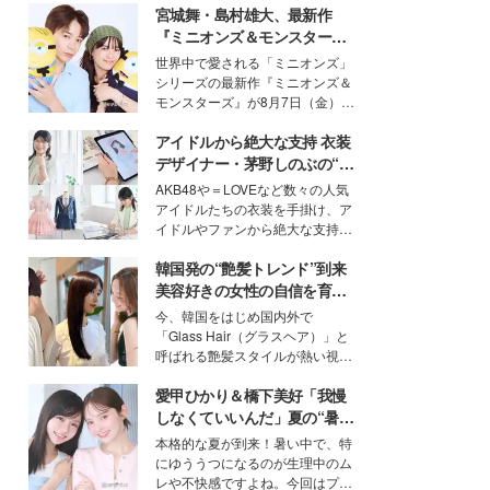
宮城舞・島村雄大、最新作
『ミニオンズ＆モンスター
ズ』の魅力熱弁 ハチャメチャ
世界中で愛される「ミニオンズ」
だけじゃない“友情と絆”に感
シリーズの最新作『ミニオンズ＆
動
モンスターズ』が8月7日（金）に
公開。モデルプレスでは、“大のミ
アイドルから絶大な支持 衣装
ニオン好き”という共通点を持つモ
デルの宮城舞と島村雄大の特別対
デザイナー・茅野しのぶの“可
談をお届け！それぞれの視点か
愛い”を作る美学＜「シチズン
AKB48や＝LOVEなど数々の人気
ら、今作ならではの魅力や予想外
クロスシー」インタビュー＞
アイドルたちの衣装を手掛け、ア
の感動をもたらす奥深いストーリ
イドルやファンから絶大な支持を
ーについて熱く語り合ってもらっ
得る、株式会社オサレカンパニー
た。
韓国発の“艶髪トレンド”到来
取締役兼クリエイティブディレク
ター・茅野しのぶ。一人ひとりの
美容好きの女性の自信を育む
個性に寄り添い、魅力を引き出す
「ヘアケア事情」って？
今、韓国をはじめ国内外で
衣装作りは、多くの女性たちに勇
「Glass Hair（グラスヘア）」と
気と自信を与え続けている。
呼ばれる艶髪スタイルが熱い視線
を集めています。メイクやファッ
愛甲ひかり＆橋下美好「我慢
ションの完成度を高めるベースと
して、“髪そのものの美しさ”に改
しなくていいんだ」夏の“暑さ
めて注目する人が増えている様
対策”の新しい選択肢とは？
本格的な夏が到来！暑い中で、特
子。今回は、そんな憧れの艶やか
にゆううつになるのが生理中のム
な髪を日常で叶える、美容好きの
レや不快感ですよね。今回はプラ