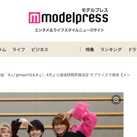
ラム
ライフ
ビジネス
特集
ランキング
ドラ
p冠番組「Aぇ! groupのQ＆Aぇ!」4月より放送時間昇格決定 サプライズで発表【メン