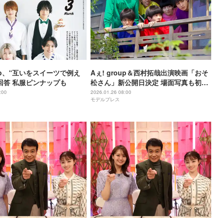
oup、“互いをスイーツで例え
Aぇ! group＆西村拓哉出演映画「おそ
回答 私服ピンナップも
松さん」新公開日決定 場面写真も初解
禁
:00
2026.01.26 08:00
モデルプレス