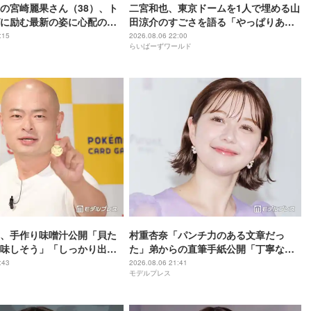
の宮崎麗果さん（38）、ト
二宮和也、東京ドームを1人で埋める山
に励む最新の姿に心配の声
田涼介のすごさを語る「やっぱりあい
」「なんだか痛々しい…」
つはエース」
:15
2026.08.06 22:00
らいばーずワールド
、手作り味噌汁公開「貝た
村重杏奈「パンチ力のある文章だっ
味しそう」「しっかり出汁
た」弟からの直筆手紙公開「丁寧な
」の声
字」「読みやすい」と反響
:43
2026.08.06 21:41
モデルプレス