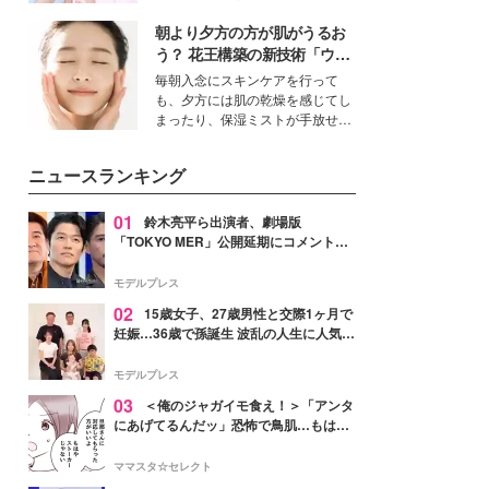
女性たちのヘアケア事情を紹介し
イベートでも仲良しで旅行好きな
ます。
朝より夕方の方が肌がうるお
モデル・愛甲ひかりさんと橋下美
好さんを迎えて本音で女子会トー
う？ 花王構築の新技術「ウォ
ク。猛暑のお出かけを快適に過ご
ーターキャプチャリングスキ
毎朝入念にスキンケアを行って
すヒントや、2人が感動した夏の
ン（捕水肌）」がスキンケア
も、夕方には肌の乾燥を感じてし
生理の新常識にも迫りました。
の常識を変える予感
まったり、保湿ミストが手放せな
いという読者も多いのでは？そん
な美容の常識を大きく変える可能
ニュースランキング
性を秘めた、革新的な「Water
Capturing Skin（ウォーターキャ
プチャリングスキン：捕水肌）」
01
鈴木亮平ら出演者、劇場版
技術を、花王が構築した。
「TOKYO MER」公開延期にコメント
「現実のヒーローたちにチームMERから
最大の敬意とエールを」
モデルプレス
02
15歳女子、27歳男性と交際1ヶ月で
妊娠…36歳で孫誕生 波乱の人生に人気タ
レント思わずツッコミ「だいぶ危ねえ
よ！」
モデルプレス
03
＜俺のジャガイモ食え！＞「アンタ
にあげてるんだッ」恐怖で鳥肌…もはや
ストーカー？【第3話まんが】
ママスタ☆セレクト