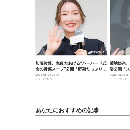
加藤綾菜、免疫力あげる“ハーバード式
菊地姫奈、
命の野菜スープ”公開「野菜たっぷりで
姿公開「ス
美味しそう」「栄養満点ですね」と反
ぎる」と話
2026.08.06 21:34
2026.08.06 21
モデルプレス
モデルプレス
響
あなたにおすすめの記事