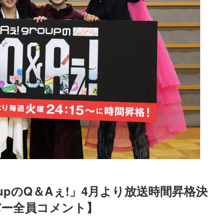
groupのQ＆Aぇ!」4月より放送時間昇格決
バー全員コメント】
Loaded
:
87.03%