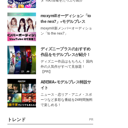
moxymillオーディション「to
the nex7」×モデルプレス
moxymill新メンバーオーディショ
ン「to the nex7」
ディズニープラスのおすすめ
作品をモデルプレスが紹介！
ディズニー作品はもちろん！ 国内
外の人気作がすべて見放題！
【PR】
ABEMA×モデルプレス特設サ
イト
ニュース・恋リア・アニメ・スポ
ーツなど多彩な番組を24時間無料
で楽しめる！
トレンド
PR