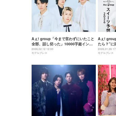
Aぇ! group「今まで言わずにいたこと
Aぇ! gr
全部、話し切った」10000字超インタ
たら？”に
ビューで本音語る「Myojo」ジュニア
2026.02.12 12:00
2026.01.26 17
モデルプレス
モデルプレス
大賞結果も発表