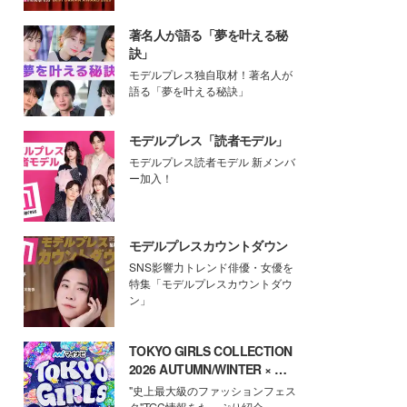
著名人が語る「夢を叶える秘
訣」
モデルプレス独自取材！著名人が
語る「夢を叶える秘訣」
モデルプレス「読者モデル」
モデルプレス読者モデル 新メンバ
ー加入！
モデルプレスカウントダウン
SNS影響力トレンド俳優・女優を
特集「モデルプレスカウントダウ
ン」
TOKYO GIRLS COLLECTION
2026 AUTUMN/WINTER × モ
デルプレス
"史上最大級のファッションフェス
タ"TGC情報をたっぷり紹介