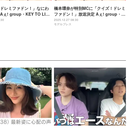
ドレミファドン！」なにわ
橋本環奈が特別MCに「クイズ！ドレミ
! group・KEY TO LIT
ファドン！」放送決定 Aぇ! group・な
三つ巴の争い 見どころ＆コ
にわ大西流星・齊藤京子ら集結
:30
2025.12.27 08:30
モデルプレス