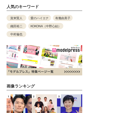
人気のキーワード
賀来賢人
愛のハイエナ
有働由美子
織田裕二
KOKONA（中野心結）
中村倫也
画像ランキング
1
2
3