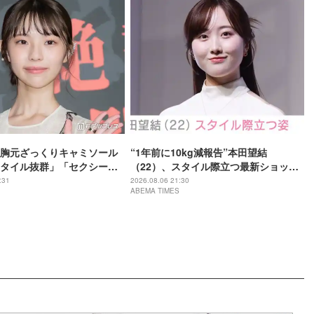
胸元ざっくりキャミソール
“1年前に10kg減報告”本田望結
タイル抜群」「セクシーす
（22）、スタイル際立つ最新ショット
題
に反響「痩せた？」「ミトちゃんに似
:31
2026.08.06 21:30
ABEMA TIMES
てきた」