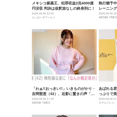
メキシコ麻薬王、犯罪収益2兆4000億
執行猶予中
円没収 判決は仮釈放なしの終身刑に！
レーニング
「痩せ過ぎ
2026.08.06 23:00
2026.08.06 22
らいばーずワールド
ABEMA TIMES
「わぁ!!おっきい!!」いきものがかり・
あばれる君
吉岡聖恵（42）、近影に驚きの声「な
っぷりで美
にこれ…大好き」「なんか親近感が」
が出てそう
2026.08.06 21:45
2026.08.06 21
ABEMA TIMES
モデルプレス