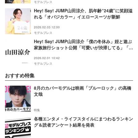
モデルプレス
Hey! Say! JUMP山田涼介、肌年齢“24歳”に笑顔溢
れる「オバジカラー」イエロースーツが新鮮
2026.02.03 12:00
モデルプレス
Hey! Say! JUMP山田涼介「僕の冬休み」姪と遊ぶ
家族旅行ショット公開「可愛いが渋滞してる」「メ
ロすぎる」とファン悶絶
2026.02.01 10:42
モデルプレス
おすすめ特集
8月のカバーモデルは映画「ブルーロック」の高橋
文哉
特集
各種エンタメ・ライフスタイルにまつわるランキン
グ＆読者アンケート結果を発表