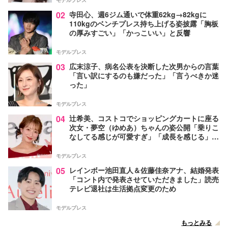
モデルプレス
02
寺田心、週6ジム通いで体重62kg→82kgに
110kgのベンチプレス持ち上げる姿披露「胸板
の厚みすごい」「かっこいい」と反響
モデルプレス
03
広末涼子、病名公表を決断した次男からの言葉
「言い訳にするのも嫌だった」「言うべきか迷
った」
モデルプレス
04
辻希美、コストコでショッピングカートに座る
次女・夢空（ゆめあ）ちゃんの姿公開「乗りこ
なしてる感じが可愛すぎ」「成長を感じる」の
声
モデルプレス
05
レインボー池田直人＆佐藤佳奈アナ、結婚発表
「コント内で発表させていただきました」読売
テレビ退社は生活拠点変更のため
モデルプレス
もっとみる