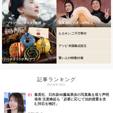
「ブラッサム」ポスター公開
深澤 有田とのテンポ手応え
ヒカキン 二千万寄付
アソビ 米国拠点設立
賢い人の特徴20個
ハリポタコラボドーナツ
記事ランキング
RANKING
01
集英社、日向坂46藤嶌果歩の写真集を巡り声明
発表 注意喚起も「必要に応じて法的措置を含
む対応を検討」