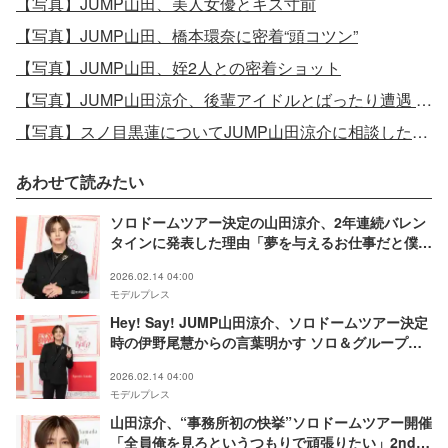
【写真】JUMP山田、美人女優とキス寸前
【写真】JUMP山田、橋本環奈に密着“頭コツン”
【写真】JUMP山田、姪2人との密着ショット
【写真】JUMP山田涼介、後輩アイドルとばったり遭遇 豪華3ショット
【写真】スノ目黒蓮についてJUMP山田涼介に相談した女優
あわせて読みたい
ソロドームツアー決定の山田涼介、2年連続バレン
タインに発表した理由「夢を与えるお仕事だと僕は
思いながらこの仕事をしている」
2026.02.14 04:00
モデルプレス
Hey! Say! JUMP山田涼介、ソロドームツアー決定
時の伊野尾慧からの言葉明かす ソロ＆グループと
もに「どっちも続けていくのでご安心ください」
2026.02.14 04:00
モデルプレス
山田涼介、“事務所初の快挙”ソロドームツアー開催
「全員俺を見ろというつもりで頑張りたい」2ndア