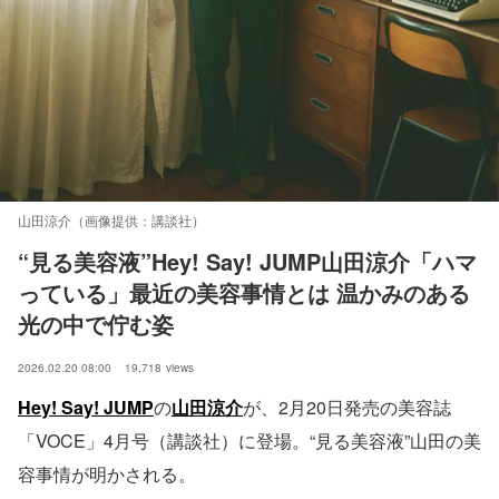
山田涼介（画像提供：講談社）
“見る美容液”Hey! Say! JUMP山田涼介「ハマ
っている」最近の美容事情とは 温かみのある
光の中で佇む姿
2026.02.20 08:00
19,718
views
Hey! Say! JUMP
の
山田涼介
が、2月20日発売の美容誌
「VOCE」4月号（講談社）に登場。“見る美容液”山田の美
容事情が明かされる。