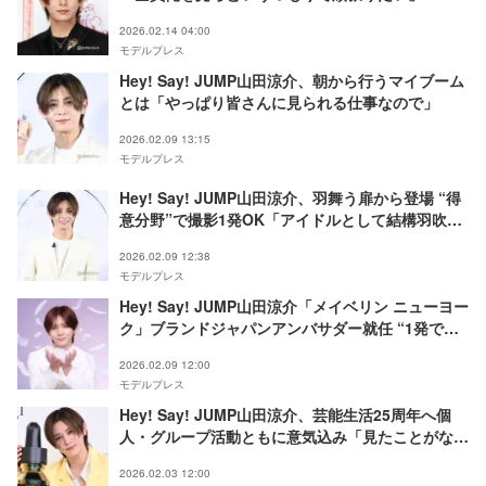
ルバムもリリース決定
2026.02.14 04:00
モデルプレス
Hey! Say! JUMP山田涼介、朝から行うマイブーム
とは「やっぱり皆さんに見られる仕事なので」
2026.02.09 13:15
モデルプレス
Hey! Say! JUMP山田涼介、羽舞う扉から登場 “得
意分野”で撮影1発OK「アイドルとして結構羽吹か
せてもらっていたので」
2026.02.09 12:38
モデルプレス
Hey! Say! JUMP山田涼介「メイベリン ニューヨー
ク」ブランドジャパンアンバサダー就任 “1発で決
めた”新CM撮影裏話も
2026.02.09 12:00
モデルプレス
Hey! Say! JUMP山田涼介、芸能生活25周年へ個
人・グループ活動ともに意気込み「見たことがない
景色を見せていきたい」
2026.02.03 12:00