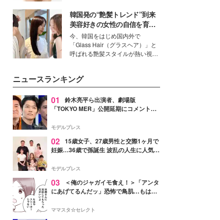
ーについて熱く語り合ってもらっ
いという読者も多いのでは？そん
た。
韓国発の“艶髪トレンド”到来
な美容の常識を大きく変える可能
性を秘めた、革新的な「Water
美容好きの女性の自信を育む
Capturing Skin（ウォーターキャ
「ヘアケア事情」って？
今、韓国をはじめ国内外で
プチャリングスキン：捕水肌）」
「Glass Hair（グラスヘア）」と
技術を、花王が構築した。
呼ばれる艶髪スタイルが熱い視線
を集めています。メイクやファッ
ションの完成度を高めるベースと
ニュースランキング
して、“髪そのものの美しさ”に改
めて注目する人が増えている様
子。今回は、そんな憧れの艶やか
01
鈴木亮平ら出演者、劇場版
な髪を日常で叶える、美容好きの
「TOKYO MER」公開延期にコメント
女性たちのヘアケア事情を紹介し
「現実のヒーローたちにチームMERから
ます。
最大の敬意とエールを」
モデルプレス
02
15歳女子、27歳男性と交際1ヶ月で
妊娠…36歳で孫誕生 波乱の人生に人気タ
レント思わずツッコミ「だいぶ危ねえ
よ！」
モデルプレス
03
＜俺のジャガイモ食え！＞「アンタ
にあげてるんだッ」恐怖で鳥肌…もはや
ストーカー？【第3話まんが】
ママスタ☆セレクト