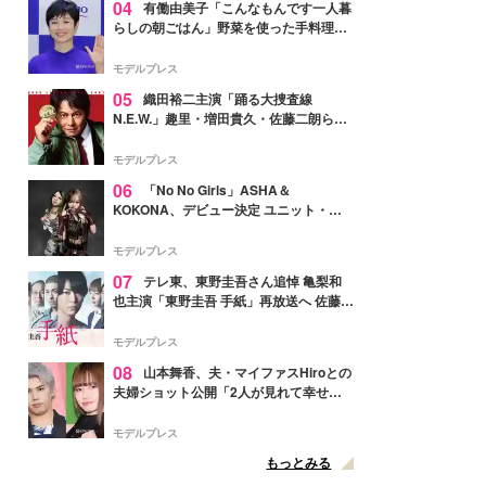
04
有働由美子「こんなもんです一人暮
らしの朝ごはん」野菜を使った手料理公
開「作ってみたい」「ヘルシーで美味し
そう」と反響
モデルプレス
05
織田裕二主演「踊る大捜査線
N.E.W.」趣里・増田貴久・佐藤二朗ら新
メンバー紹介映像解禁 各キャラクター象
徴する“謎のキーワード”も
モデルプレス
06
「No No Girls」ASHA＆
KOKONA、デビュー決定 ユニット・
TAKARAとしてセルフプロデュース楽曲
リリースへ
モデルプレス
07
テレ東、東野圭吾さん追悼 亀梨和
也主演「東野圭吾 手紙」再放送へ 佐藤隆
太・本田翼・中村倫也ら出演
モデルプレス
08
山本舞香、夫・マイファスHiroとの
夫婦ショット公開「2人が見れて幸せ」
「仲の良さが伝わってくる」と反響
モデルプレス
もっとみる