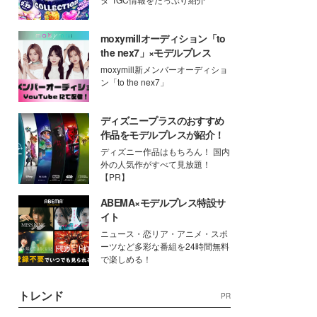
moxymillオーディション「to
the nex7」×モデルプレス
moxymill新メンバーオーディショ
ン「to the nex7」
ディズニープラスのおすすめ
作品をモデルプレスが紹介！
ディズニー作品はもちろん！ 国内
外の人気作がすべて見放題！
【PR】
ABEMA×モデルプレス特設サ
イト
ニュース・恋リア・アニメ・スポ
ーツなど多彩な番組を24時間無料
で楽しめる！
トレンド
PR