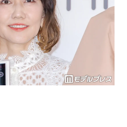
Loaded
:
87.03%