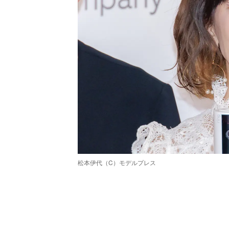
松本伊代（C）モデルプレス
/
Unmute