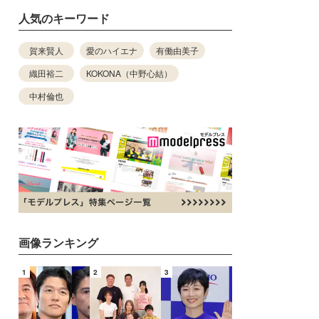
人気のキーワード
賀来賢人
愛のハイエナ
有働由美子
織田裕二
KOKONA（中野心結）
中村倫也
画像ランキング
1
2
3