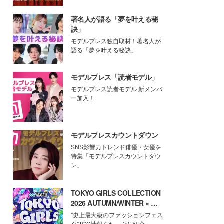
著名人が語る「夢を叶える秘
訣」
モデルプレス独自取材！著名人が
語る「夢を叶える秘訣」
モデルプレス「読者モデル」
モデルプレス読者モデル 新メンバ
ー加入！
モデルプレスカウントダウン
SNS影響力トレンド俳優・女優を
特集「モデルプレスカウントダウ
ン」
TOKYO GIRLS COLLECTION
2026 AUTUMN/WINTER × モ
デルプレス
"史上最大級のファッションフェス
タ"TGC情報をたっぷり紹介