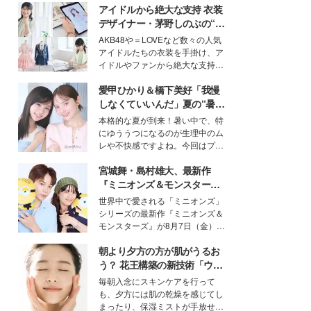
アイドルから絶大な支持 衣装
デザイナー・茅野しのぶの“可
愛い”を作る美学＜「シチズン
AKB48や＝LOVEなど数々の人気
クロスシー」インタビュー＞
アイドルたちの衣装を手掛け、ア
イドルやファンから絶大な支持を
得る、株式会社オサレカンパニー
愛甲ひかり＆橋下美好「我慢
取締役兼クリエイティブディレク
ター・茅野しのぶ。一人ひとりの
しなくていいんだ」夏の“暑さ
個性に寄り添い、魅力を引き出す
対策”の新しい選択肢とは？
本格的な夏が到来！暑い中で、特
衣装作りは、多くの女性たちに勇
にゆううつになるのが生理中のム
気と自信を与え続けている。
レや不快感ですよね。今回はプラ
イベートでも仲良しで旅行好きな
宮城舞・島村雄大、最新作
モデル・愛甲ひかりさんと橋下美
好さんを迎えて本音で女子会トー
『ミニオンズ＆モンスター
ク。猛暑のお出かけを快適に過ご
ズ』の魅力熱弁 ハチャメチャ
世界中で愛される「ミニオンズ」
すヒントや、2人が感動した夏の
だけじゃない“友情と絆”に感
シリーズの最新作『ミニオンズ＆
生理の新常識にも迫りました。
動
モンスターズ』が8月7日（金）に
公開。モデルプレスでは、“大のミ
朝より夕方の方が肌がうるお
ニオン好き”という共通点を持つモ
デルの宮城舞と島村雄大の特別対
う？ 花王構築の新技術「ウォ
談をお届け！それぞれの視点か
ーターキャプチャリングスキ
毎朝入念にスキンケアを行って
ら、今作ならではの魅力や予想外
ン（捕水肌）」がスキンケア
も、夕方には肌の乾燥を感じてし
の感動をもたらす奥深いストーリ
の常識を変える予感
まったり、保湿ミストが手放せな