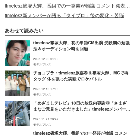
timelesz篠塚大輝、番組での一発芸が物議 コメント発表「これからは信頼回復に努め」
timelesz新メンバーが語る「タイプロ」後の変化・苦悩
あわせて読みたい
timelesz篠塚大輝、初の単独CM出演 受験期の勉強
法＆オーディション時を回顧
2025.12.22 04:00
モデルプレス
チョコプラ・timelesz原嘉孝＆篠塚大輝、MCで再
タッグ 体を張った実験でロケバトル
2025.12.10 17:00
モデルプレス
「めざましテレビ」18日の放送内容謝罪「さまざ
まなご意見をいただきました」timeleszメンバーの
発言物議
2025.11.21 20:47
モデルプレス
timelesz篠塚大輝、番組での一発芸が物議 コメン