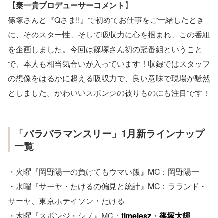
【秦一貴プロデューサーコメント】
篠塚さんと『Qさま!!』で初めてお仕事をご一緒したとき
に、そのスター性、そして吸収力に心を掴まれ、この番組
を企画しました。今回は篠塚さん初の冠番組ということ
で、本人も相当気合いが入っています！収録ではスタッフ
の想像をはるかに超える吸収力で、良い意味で現場が騒然
としました。かわいいスポンジの被りものにも注目です！
「バラバラマンスリー」1月新ラインナップ
一覧
・火曜『岡野陽一の負けてもウマい飯』MC：岡野陽一
・水曜『サーヤ・たけるの偏見と統計』MC：ラランド・
サーヤ、東京ホテイソン・たける
・木曜『スポンジ・シノ』MC：
timelesz
・
篠塚大輝