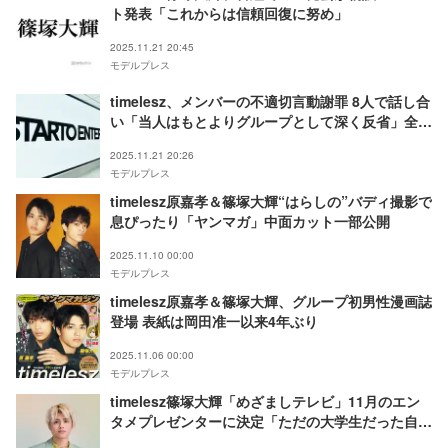
ト発表「これからは信頼回復に努め」
2025.11.21 20:45
モデルプレス
timelesz、メンバーの不適切言動謝罪 8人で話し合
い「当人はもとよりグループとして深く反省」全員
の直筆署名も
2025.11.21 20:26
モデルプレス
timelesz原嘉孝＆篠塚大輝“はらしの”バディ撮影で
息ぴったり「ヤンマガ」中面カット一部公開
2025.11.10 00:00
モデルプレス
timelesz原嘉孝＆篠塚大輝、グループ初男性漫画誌
登場 表紙は岡田准一以来4年ぶり
2025.11.06 00:00
モデルプレス
timelesz篠塚大輝「めざましテレビ」11月のエン
タメプレゼンターに決定「ただの大学生だった自分
の感覚をいかして」