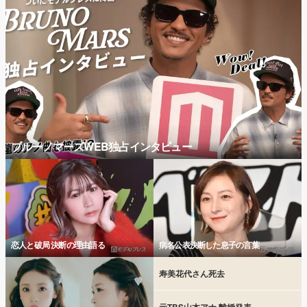
ブルーノマーズWEB独占インタビュー
恋人と破局 決断の理由語る
病名公表決断した息子の言葉
寿美花代さん死去
元TBS山本アナ 離婚発表