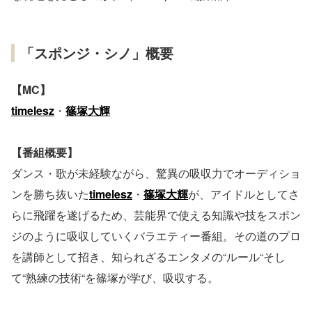
「スポンジ・シノ」概要
【MC】
timelesz
・
篠塚大輝
【番組概要】
ダンス・歌が未経験ながら、驚異の吸収力でオーディショ
ンを勝ち抜いた
timelesz
・
篠塚大輝
が、アイドルとしてさ
らに飛躍を遂げるため、芸能界で使える知識や技をスポン
ジのように吸収していくバラエティー番組。その道のプロ
を講師として招き、知られざるエンタメの“ルール“そし
て“熟練の技術“を篠塚が学び、吸収する。