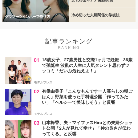
冷め切った夫婦関係の修復法
グラマーツインハーフ作り方
記事ランキング
RANKING
01
15歳女子、27歳男性と交際1ヶ月で妊娠…36歳
で孫誕生 波乱の人生に人気タレント思わずツ
ッコミ「だいぶ危ねえよ！」
モデルプレス
02
有働由美子「こんなもんです一人暮らしの朝ご
はん」野菜を使った手料理公開「作ってみた
い」「ヘルシーで美味しそう」と反響
モデルプレス
03
山本舞香、夫・マイファスHiroとの夫婦ショッ
ト公開「2人が見れて幸せ」「仲の良さが伝わ
ってくる」と反響