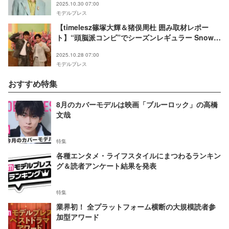
2025.10.30 07:00
モデルプレス
【timelesz篠塚大輝＆猪俣周杜 囲み取材レポー
ト】“頭脳派コンビ”でシーズンレギュラー Snow
Man阿部亮平の指名でチームに「背中で見せても
2025.10.28 07:00
らいました」
モデルプレス
おすすめ特集
8月のカバーモデルは映画「ブルーロック」の高橋
文哉
特集
各種エンタメ・ライフスタイルにまつわるランキン
グ＆読者アンケート結果を発表
特集
業界初！ 全プラットフォーム横断の大規模読者参
加型アワード