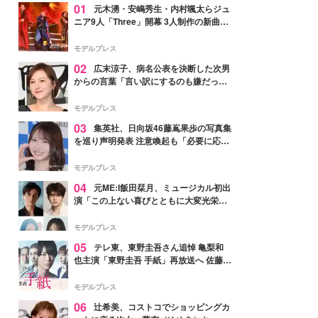
01
元木湧・安嶋秀生・内村颯太らジュ
ニア9人「Three」開幕 3人制作の新曲＆
手描きセットに込めた想い「もっと前に
進んで夢を掴みたい」【ゲネプロレポ】
モデルプレス
02
広末涼子、病名公表を決断した次男
からの言葉「言い訳にするのも嫌だっ
た」「言うべきか迷った」
モデルプレス
03
集英社、日向坂46藤嶌果歩の写真集
を巡り声明発表 注意喚起も「必要に応じ
て法的措置を含む対応を検討」
モデルプレス
04
元ME:I飯田栞月、ミュージカル初出
演「この上ない喜びとともに大変光栄」
4年ぶり上演「ファントム」城田優らキ
ャスト発表
モデルプレス
05
テレ東、東野圭吾さん追悼 亀梨和
也主演「東野圭吾 手紙」再放送へ 佐藤隆
太・本田翼・中村倫也ら出演
モデルプレス
06
辻希美、コストコでショッピングカ