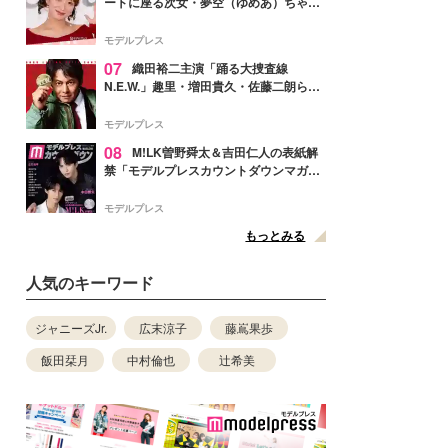
ートに座る次女・夢空（ゆめあ）ちゃん
の姿公開「乗りこなしてる感じが可愛す
ぎ」「成長を感じる」の声
モデルプレス
07
織田裕二主演「踊る大捜査線
N.E.W.」趣里・増田貴久・佐藤二朗ら新
メンバー紹介映像解禁 各キャラクター象
徴する“謎のキーワード”も
モデルプレス
08
M!LK曽野舜太＆吉田仁人の表紙解
禁「モデルプレスカウントダウンマガジ
ン」巻頭に登場
モデルプレス
もっとみる
人気のキーワード
ジャニーズJr.
広末涼子
藤嶌果歩
飯田栞月
中村倫也
辻希美