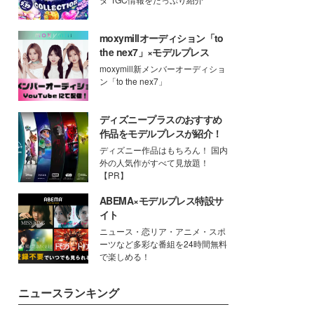
moxymillオーディション「to
the nex7」×モデルプレス
moxymill新メンバーオーディショ
ン「to the nex7」
ディズニープラスのおすすめ
作品をモデルプレスが紹介！
ディズニー作品はもちろん！ 国内
外の人気作がすべて見放題！
【PR】
ABEMA×モデルプレス特設サ
イト
ニュース・恋リア・アニメ・スポ
ーツなど多彩な番組を24時間無料
で楽しめる！
ニュースランキング