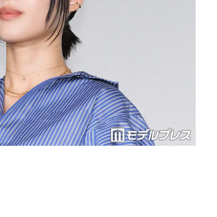
Loaded
:
87.03%