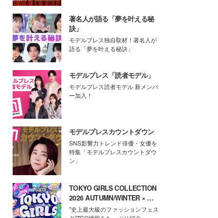
著名人が語る「夢を叶える秘
訣」
モデルプレス独自取材！著名人が
語る「夢を叶える秘訣」
モデルプレス「読者モデル」
モデルプレス読者モデル 新メンバ
ー加入！
モデルプレスカウントダウン
SNS影響力トレンド俳優・女優を
特集「モデルプレスカウントダウ
ン」
TOKYO GIRLS COLLECTION
2026 AUTUMN/WINTER × モ
デルプレス
"史上最大級のファッションフェス
タ"TGC情報をたっぷり紹介