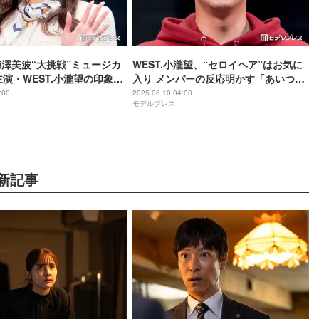
梅澤美波“大挑戦”ミュージカ
WEST.小瀧望、“セロイヘア”はお気に
主演・WEST.小瀧望の印象も
入り メンバーの反応明かす「あいつ寄
ちゃセロイ」【梨泰院クラ
ってきてるんですよ」【梨泰院クラ
:00
2025.06.10 04:00
モデルプレス
ス】
新記事