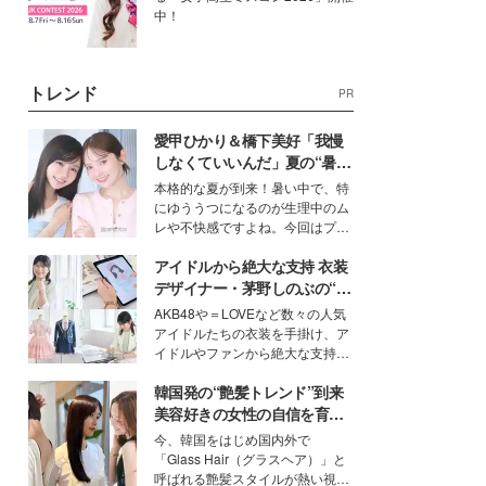
中！
トレンド
PR
愛甲ひかり＆橋下美好「我慢
しなくていいんだ」夏の“暑さ
対策”の新しい選択肢とは？
本格的な夏が到来！暑い中で、特
にゆううつになるのが生理中のム
レや不快感ですよね。今回はプラ
イベートでも仲良しで旅行好きな
アイドルから絶大な支持 衣装
モデル・愛甲ひかりさんと橋下美
好さんを迎えて本音で女子会トー
デザイナー・茅野しのぶの“可
ク。猛暑のお出かけを快適に過ご
愛い”を作る美学＜「シチズン
AKB48や＝LOVEなど数々の人気
すヒントや、2人が感動した夏の
クロスシー」インタビュー＞
アイドルたちの衣装を手掛け、ア
生理の新常識にも迫りました。
イドルやファンから絶大な支持を
得る、株式会社オサレカンパニー
韓国発の“艶髪トレンド”到来
取締役兼クリエイティブディレク
ター・茅野しのぶ。一人ひとりの
美容好きの女性の自信を育む
個性に寄り添い、魅力を引き出す
「ヘアケア事情」って？
今、韓国をはじめ国内外で
衣装作りは、多くの女性たちに勇
「Glass Hair（グラスヘア）」と
気と自信を与え続けている。
呼ばれる艶髪スタイルが熱い視線