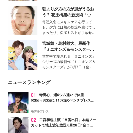
を集めています。メイクやファッ
朝より夕方の方が肌がうるお
ションの完成度を高めるベースと
して、“髪そのものの美しさ”に改
う？ 花王構築の新技術「ウォ
めて注目する人が増えている様
ーターキャプチャリングスキ
毎朝入念にスキンケアを行って
子。今回は、そんな憧れの艶やか
ン（捕水肌）」がスキンケア
も、夕方には肌の乾燥を感じてし
な髪を日常で叶える、美容好きの
の常識を変える予感
まったり、保湿ミストが手放せな
女性たちのヘアケア事情を紹介し
いという読者も多いのでは？そん
ます。
宮城舞・島村雄大、最新作
な美容の常識を大きく変える可能
性を秘めた、革新的な「Water
『ミニオンズ＆モンスター
Capturing Skin（ウォーターキャ
ズ』の魅力熱弁 ハチャメチャ
世界中で愛される「ミニオンズ」
プチャリングスキン：捕水肌）」
だけじゃない“友情と絆”に感
シリーズの最新作『ミニオンズ＆
技術を、花王が構築した。
動
モンスターズ』が8月7日（金）に
公開。モデルプレスでは、“大のミ
ニオン好き”という共通点を持つモ
ニュースランキング
デルの宮城舞と島村雄大の特別対
談をお届け！それぞれの視点か
ら、今作ならではの魅力や予想外
01
寺田心、週6ジム通いで体重
の感動をもたらす奥深いストーリ
62kg→82kgに 110kgのベンチプレス持
ーについて熱く語り合ってもらっ
ち上げる姿披露「胸板の厚みすごい」
た。
「かっこいい」と反響
モデルプレス
02
二宮和也主演「８番出口」本編ノー
カットで地上波初放送 8月28日“金ロ
ー”枠