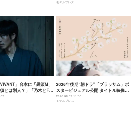
モデルプレス
VIVANT」台本に「黒須M」
2026年後期“朝ドラ”「ブラッサム」ポ
須とは別人？」「乃木とFみ
スタービジュアル公開 タイトル映像担
かな？」と考察白熱
当・ドラマの語りも決定
:07
2026.08.07 11:00
モデルプレス