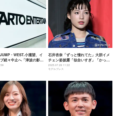
y! JUMP・WEST.小瀧望、イ
石井杏奈「ずっと憧れてた」大胆イメ
ブ続々中止へ「津波の影響
チェン姿披露「似合いすぎ」「かっこ
よくて可愛い」と話題
:59
2025.07.26 11:22
モデルプレス