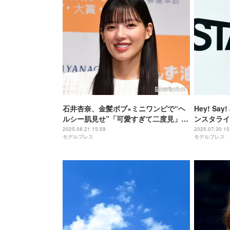
石井杏奈、金髪ボブ×ミニワンピで“ヘ
Hey! Sa
ルシー肌見せ”「可愛すぎて二度見」
ンスタライ
「服の色とマッチしてる」の声
により」
2025.08.21 15:59
2025.07.30 15
モデルプレス
モデルプレス