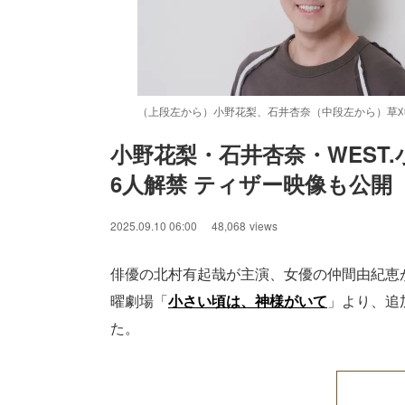
（上段左から）小野花梨、石井杏奈（中段左から）草
小野花梨・石井杏奈・WEST
6人解禁 ティザー映像も公
/
Unmute
2025.09.10 06:00
48,068
views
俳優の北村有起哉が主演、女優の仲間由紀恵が
曜劇場「
小さい頃は、神様がいて
」より、追
た。