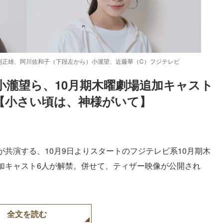
刈正雄、阿川佐和子（下段左から）小瀧望、近藤華（C）フジテレビ
.小瀧望ら、10月期木曜劇場追加キャスト
開【小さい頃は、神様がいて】
Loaded
:
52.23%
共演する、10月9日よりスタートのフジテレビ系10月期木
加キャスト6人が解禁。併せて、ティザー映像が公開され
全文を読む