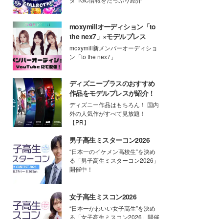
moxymillオーディション「to
the nex7」×モデルプレス
moxymill新メンバーオーディショ
ン「to the nex7」
ディズニープラスのおすすめ
作品をモデルプレスが紹介！
ディズニー作品はもちろん！ 国内
外の人気作がすべて見放題！
【PR】
男子高生ミスターコン2026
“日本一のイケメン高校生”を決め
る「男子高生ミスターコン2026」
開催中！
女子高生ミスコン2026
“日本一かわいい女子高生”を決め
る「女子高生ミスコン2026」開催