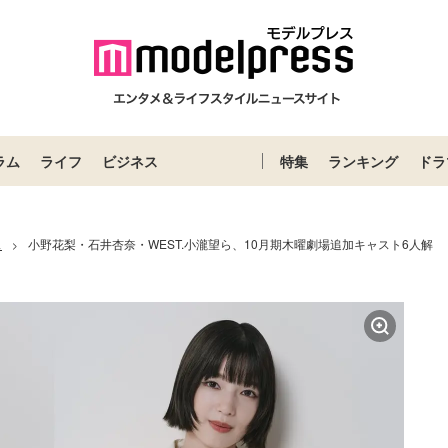
ラム
ライフ
ビジネス
特集
ランキング
ドラ
ス
小野花梨・石井杏奈・WEST.小瀧望ら、10月期木曜劇場追加キャスト6人解
>