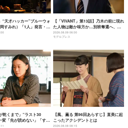
NT」“天才ハッカー”ブルーウォ
【「VIVANT」第13話】乃木の前に現れ
岡すみれ）「1人」発言・寝
た人物は敵か味方か…別班奪還へ、事
つき…違和感に考察加速
件の首謀者は？
:00
2026.08.09 06:00
モデルプレス
「何かの伏線か」【ネタバ
が乾くまで」“ラスト30
【風、薫る 第96回あらすじ】直美に起
一変「先が読めない」「すご
こったアクシデントとは
グ」と視聴者騒然【ネタバ
:11
2026.08.08 08:15