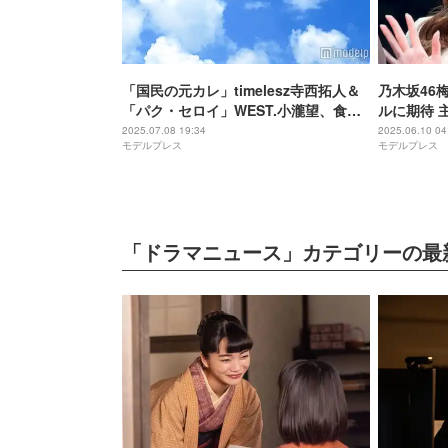
「国民の元カレ」timelesz寺西拓人＆
乃木坂46
「パク・セロイ」WEST.小瀧望、食事
ルに期待 
会での“匂わせ”投稿が話題「センス感
告白「めっ
2025.07.08 19:34
2025.06.10 04
モデルプレス
モデルプレス
じる」「仲良しで可愛い」
ス】
「ドラマニュース」カテゴリーの最