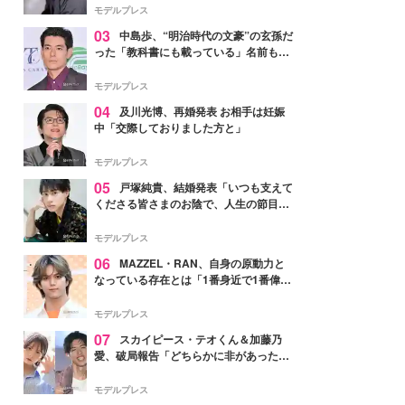
モデルプレス
03
中島歩、“明治時代の文豪”の玄孫だ
った「教科書にも載っている」名前も先
祖に由来
モデルプレス
04
及川光博、再婚発表 お相手は妊娠
中「交際しておりました方と」
モデルプレス
05
戸塚純貴、結婚発表「いつも支えて
くださる皆さまのお陰で、人生の節目を
迎えられること、心より感謝しておりま
す」【全文】
モデルプレス
06
MAZZEL・RAN、自身の原動力と
なっている存在とは「1番身近で1番偉大
な存在」
モデルプレス
07
スカイピース・テオくん＆加藤乃
愛、破局報告「どちらかに非があったわ
けではなく」2023年2月に交際発表
モデルプレス