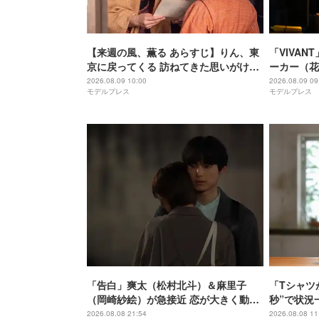
【来週の風、薫る あらすじ】りん、東
「VIVA
京に戻ってくる 訪ねてきた思いがけな
ーカー（花
い人とは
不足でふら
2026.08.09 10:00
2026.08.09 09
モデルプレス
モデルプレス
「別人説」
レあり】
「告白」爽太（松村北斗）＆麻里子
「Tシャツ
（岡崎紗絵）が急接近 恋が大きく動き
秒”で状況
出す
いタイミン
2026.08.08 21:54
2026.08.08 11