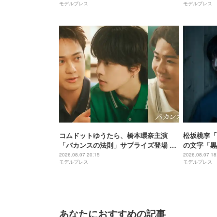
モデルプレス
モデルプレス
レあり】
コムドットゆうたら、橋本環奈主演
松坂桃李「
「バカンスの法則」サプライズ登場 ひ
の文字「黒
ゅうがは連ドラ初出演
たいな感じ
2026.08.07 20:15
2026.08.07 18
モデルプレス
モデルプレス
あなたにおすすめの記事