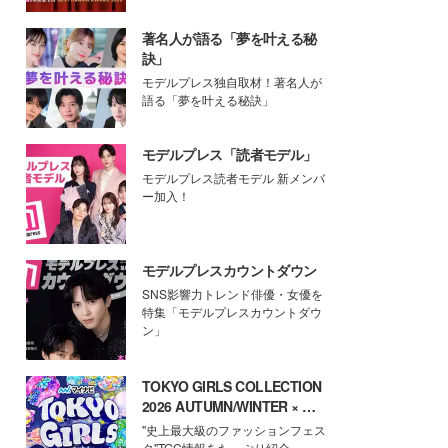
著名人が語る「夢を叶える秘
訣」
モデルプレス独自取材！著名人が
語る「夢を叶える秘訣」
モデルプレス「読者モデル」
モデルプレス読者モデル 新メンバ
ー加入！
モデルプレスカウントダウン
SNS影響力トレンド俳優・女優を
特集「モデルプレスカウントダウ
ン」
TOKYO GIRLS COLLECTION
2026 AUTUMN/WINTER × モ
デルプレス
"史上最大級のファッションフェス
タ"TGC情報をたっぷり紹介