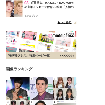
08
町田啓太、MAZZEL・NAOYAから
の直筆メッセージ付きCD公開「人柄の良
さがにじみ出てる」の声
モデルプレス
もっとみる
画像ランキング
1
2
3
4
5
6