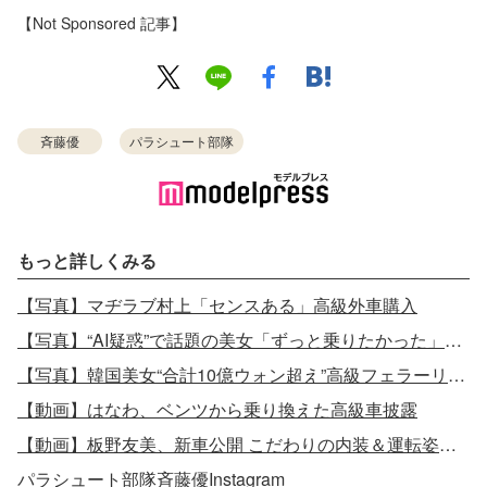
【Not Sponsored 記事】
斉藤優
パラシュート部隊
もっと詳しくみる
【写真】マヂラブ村上「センスある」高級外車購入
【写真】“AI疑惑”で話題の美女「ずっと乗りたかった」車購入報告ショット
【写真】韓国美女“合計10億ウォン超え”高級フェラーリ2台所有
【動画】はなわ、ベンツから乗り換えた高級車披露
【動画】板野友美、新車公開 こだわりの内装＆運転姿が話題
パラシュート部隊斉藤優Instagram