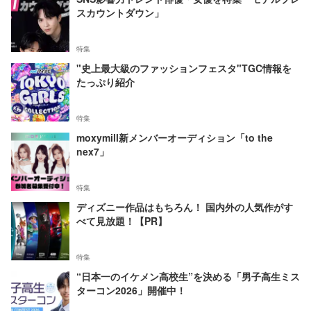
スカウントダウン」
特集
"史上最大級のファッションフェスタ"TGC情報を
たっぷり紹介
特集
moxymill新メンバーオーディション「to the
nex7」
特集
ディズニー作品はもちろん！ 国内外の人気作がす
べて見放題！【PR】
特集
“日本一のイケメン高校生”を決める「男子高生ミス
ターコン2026」開催中！