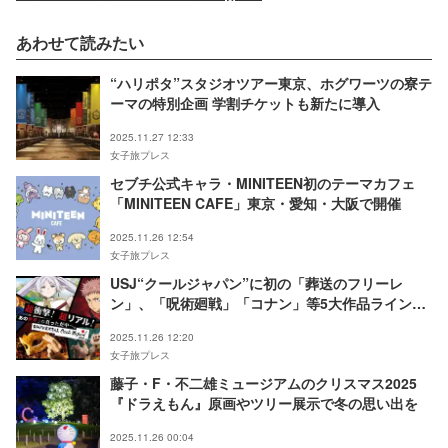
あわせて読みたい
“ハリポタ”スタジオツアー東京、ホグワーツの寮テ
ーマの特別企画 学割チケットも新たに導入
2025.11.27 12:33
女子旅プレス
セブチ公式キャラ・MINITEEN初のテーマカフェ
「MINITEEN CAFE」東京・愛知・大阪で開催
2025.11.26 12:54
女子旅プレス
USJ“クールジャパン”に初の「葬送のフリーレ
ン」、「呪術廻戦」「コナン」等5大作品ラインナ
ップ公開
2025.11.26 12:20
女子旅プレス
藤子・F・不二雄ミュージアムのクリスマス2025
『ドラえもん』原画やツリー展示で冬の思い出を
2025.11.26 00:04