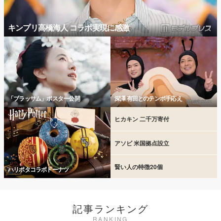
キンプリ高橋海人 コラボ実現に感激
「ブラッサム」ポスター公開
深澤 有田とのテンポ手応え
ヒカキン 二千万寄付
アソビ 米国拠点設立
賢い人の特徴20個
ハリポタコラボドーナツ
記事ランキング
RANKING