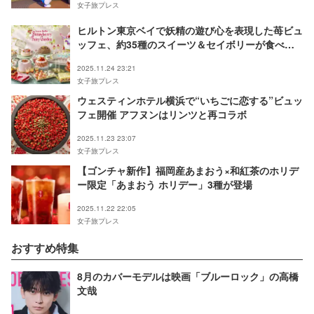
女子旅プレス
ヒルトン東京ベイで妖精の遊び心を表現した苺ビュ
ッフェ、約35種のスイーツ＆セイボリーが食べ放
題
2025.11.24 23:21
女子旅プレス
ウェスティンホテル横浜で“いちごに恋する”ビュッ
フェ開催 アフヌンはリンツと再コラボ
2025.11.23 23:07
女子旅プレス
【ゴンチャ新作】福岡産あまおう×和紅茶のホリデ
ー限定「あまおう ホリデー」3種が登場
2025.11.22 22:05
女子旅プレス
おすすめ特集
8月のカバーモデルは映画「ブルーロック」の高橋
文哉