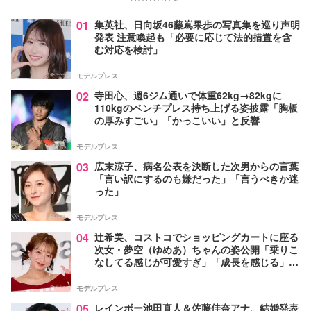
01
集英社、日向坂46藤嶌果歩の写真集を巡り声明
発表 注意喚起も「必要に応じて法的措置を含
む対応を検討」
モデルプレス
02
寺田心、週6ジム通いで体重62kg→82kgに
110kgのベンチプレス持ち上げる姿披露「胸板
の厚みすごい」「かっこいい」と反響
モデルプレス
03
広末涼子、病名公表を決断した次男からの言葉
「言い訳にするのも嫌だった」「言うべきか迷
った」
モデルプレス
04
辻希美、コストコでショッピングカートに座る
次女・夢空（ゆめあ）ちゃんの姿公開「乗りこ
なしてる感じが可愛すぎ」「成長を感じる」の
声
モデルプレス
05
レインボー池田直人＆佐藤佳奈アナ、結婚発表