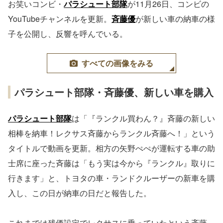
お笑いコンビ・
パラシュート部隊
が11月26日、コンビの
YouTubeチャンネルを更新。
斉藤優
が新しい車の納車の様
子を公開し、反響を呼んでいる。
すべての画像をみる
パラシュート部隊・斉藤優、新しい車を購入
パラシュート部隊
は「『ランクル買わん？』斉藤の新しい
相棒を納車！レクサス斉藤からランクル斉藤へ！」という
タイトルで動画を更新。相方の矢野ぺぺが運転する車の助
士席に座った斉藤は「もう実は今から『ランクル』取りに
行きます」と、トヨタの車・ランドクルーザーの新車を購
入し、この日が納車の日だと報告した。
これまでは残価設定でレクサスに乗っていたという斉藤。