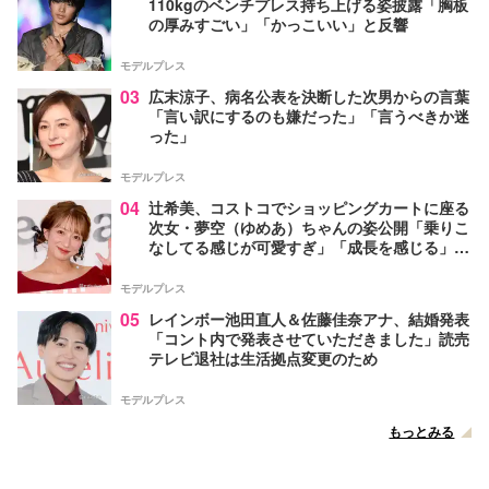
110kgのベンチプレス持ち上げる姿披露「胸板
の厚みすごい」「かっこいい」と反響
モデルプレス
03
広末涼子、病名公表を決断した次男からの言葉
「言い訳にするのも嫌だった」「言うべきか迷
った」
モデルプレス
04
辻希美、コストコでショッピングカートに座る
次女・夢空（ゆめあ）ちゃんの姿公開「乗りこ
なしてる感じが可愛すぎ」「成長を感じる」の
声
モデルプレス
05
レインボー池田直人＆佐藤佳奈アナ、結婚発表
「コント内で発表させていただきました」読売
テレビ退社は生活拠点変更のため
モデルプレス
もっとみる