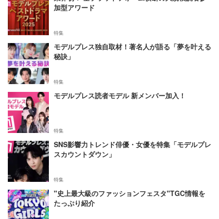
加型アワード
特集
モデルプレス独自取材！著名人が語る「夢を叶える
秘訣」
特集
モデルプレス読者モデル 新メンバー加入！
特集
SNS影響力トレンド俳優・女優を特集「モデルプレ
スカウントダウン」
特集
"史上最大級のファッションフェスタ"TGC情報を
たっぷり紹介