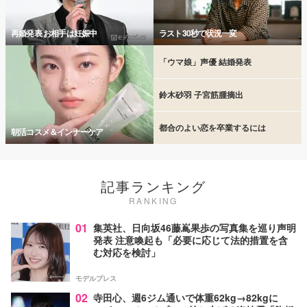
再婚発表 お相手は妊娠中
ラスト30秒で状況一変
「ウマ娘」声優 結婚発表
鈴木砂羽 子宮筋腫摘出
都合のよい恋を卒業するには
朝活コスメ＆インナーケア
記事ランキング
RANKING
01
集英社、日向坂46藤嶌果歩の写真集を巡り声明
発表 注意喚起も「必要に応じて法的措置を含
む対応を検討」
モデルプレス
02
寺田心、週6ジム通いで体重62kg→82kgに