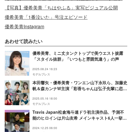
【写真】優希美青「ちはやふる」実写ビジュアル公開
優希美青「1番泣いた」号泣エピソード
優希美青Instagram
あわせて読みたい
優希美青、ミニ丈タンクトップで美ウエスト披露
「スタイル抜群」「いつもと雰囲気違う」の声
2025.08.24 16:23
モデルプレス
本田響矢・優希美青・ワンエン山下永玖ら、加藤史
帆＆森カンナW主演「彩香ちゃんは弘子先輩に恋し
てる」続投キャスト解禁
2025.05.16 18:00
モデルプレス
Travis Japan松倉海斗連ドラ初主演作品、予測不
能のヒロインは片山友希 メインキャスト6人一挙解
禁【トーキョーカモフラージュアワー】
2024.12.25 06:00