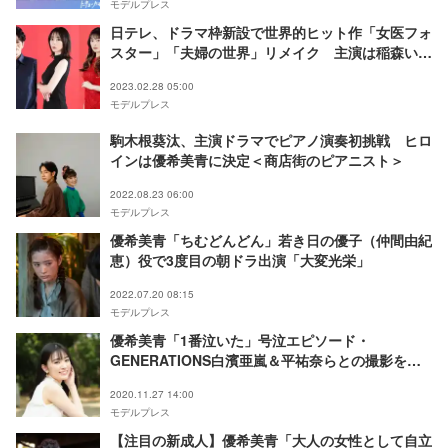
モデルプレス
日テレ、ドラマ枠新設で世界的ヒット作「女医フォ
スター」「夫婦の世界」リメイク 主演は稲森いず
み＜夫婦が壊れるとき＞
2023.02.28 05:00
モデルプレス
駒木根葵汰、主演ドラマでピアノ演奏初挑戦 ヒロ
インは優希美青に決定＜商店街のピアニスト＞
2022.08.23 06:00
モデルプレス
優希美青「ちむどんどん」若き日の優子（仲間由紀
恵）役で3度目の朝ドラ出演「大変光栄」
2022.07.20 08:15
モデルプレス
優希美青「1番泣いた」号泣エピソード・
GENERATIONS白濱亜嵐＆平祐奈らとの撮影を振
り返る＜「10万分の1」インタビュー＞
2020.11.27 14:00
モデルプレス
【注目の新成人】優希美青「大人の女性として自立