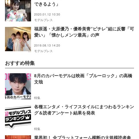
できるよう」
2020.01.12 10:30
モデルプレス
福原遥・大原優乃・優希美青“ピチレ”組に反響「可
愛い」「懐かしメンツ最高」の声
2019.08.13 14:20
モデルプレス
おすすめ特集
8月のカバーモデルは映画「ブルーロック」の高橋
文哉
特集
各種エンタメ・ライフスタイルにまつわるランキン
グ＆読者アンケート結果を発表
特集
業界初！ 全プラットフォーム横断の大規模読者参