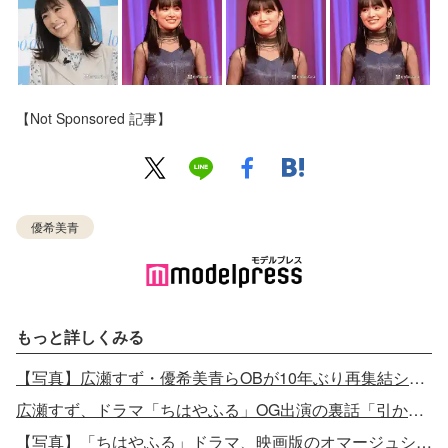
【Not Sponsored 記事】
優希美青
もっと詳しくみる
【写真】広瀬すず・優希美青らOBが10年ぶり再集結ショット
広瀬すず、ドラマ「ちはやふる」OG出演の裏話「引かれてたと思う」
【写真】「ちはやふる」ドラマ、映画版のオマージュシーンが話題