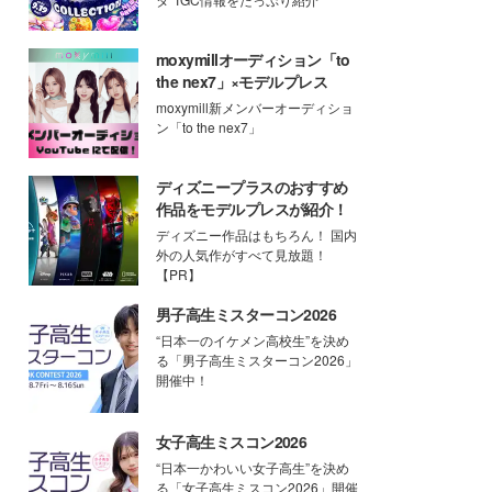
moxymillオーディション「to
the nex7」×モデルプレス
moxymill新メンバーオーディショ
ン「to the nex7」
ディズニープラスのおすすめ
作品をモデルプレスが紹介！
ディズニー作品はもちろん！ 国内
外の人気作がすべて見放題！
【PR】
男子高生ミスターコン2026
“日本一のイケメン高校生”を決め
る「男子高生ミスターコン2026」
開催中！
女子高生ミスコン2026
“日本一かわいい女子高生”を決め
る「女子高生ミスコン2026」開催