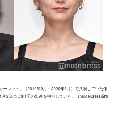
スカーレット」（2019年9月～2020年3月）で共演していた俳
月5日には第1子の出産を報告していた。（modelpress編集