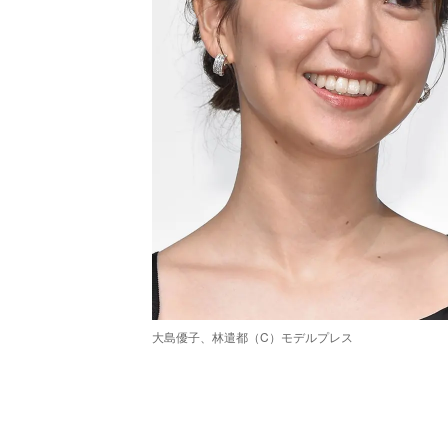
大島優子、林遣都（C）モデルプレス
/
Unmute