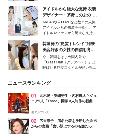
公開。モデルプレスでは、“大のミ
アイドルから絶大な支持 衣装
ニオン好き”という共通点を持つモ
デルの宮城舞と島村雄大の特別対
デザイナー・茅野しのぶの“可
談をお届け！それぞれの視点か
愛い”を作る美学＜「シチズン
AKB48や＝LOVEなど数々の人気
ら、今作ならではの魅力や予想外
クロスシー」インタビュー＞
アイドルたちの衣装を手掛け、ア
の感動をもたらす奥深いストーリ
イドルやファンから絶大な支持を
ーについて熱く語り合ってもらっ
得る、株式会社オサレカンパニー
た。
韓国発の“艶髪トレンド”到来
取締役兼クリエイティブディレク
ター・茅野しのぶ。一人ひとりの
美容好きの女性の自信を育む
個性に寄り添い、魅力を引き出す
「ヘアケア事情」って？
今、韓国をはじめ国内外で
衣装作りは、多くの女性たちに勇
「Glass Hair（グラスヘア）」と
気と自信を与え続けている。
呼ばれる艶髪スタイルが熱い視線
を集めています。メイクやファッ
ションの完成度を高めるベースと
ニュースランキング
して、“髪そのものの美しさ”に改
めて注目する人が増えている様
子。今回は、そんな憧れの艶やか
01
元木湧・安嶋秀生・内村颯太らジュ
な髪を日常で叶える、美容好きの
ニア9人「Three」開幕 3人制作の新曲＆
女性たちのヘアケア事情を紹介し
手描きセットに込めた想い「もっと前に
ます。
進んで夢を掴みたい」【ゲネプロレポ】
モデルプレス
02
広末涼子、病名公表を決断した次男
からの言葉「言い訳にするのも嫌だっ
た」「言うべきか迷った」