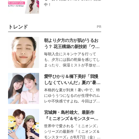
中！
トレンド
PR
朝より夕方の方が肌がうるお
う？ 花王構築の新技術「ウォ
ーターキャプチャリングスキ
毎朝入念にスキンケアを行って
ン（捕水肌）」がスキンケア
も、夕方には肌の乾燥を感じてし
の常識を変える予感
まったり、保湿ミストが手放せな
いという読者も多いのでは？そん
愛甲ひかり＆橋下美好「我慢
な美容の常識を大きく変える可能
性を秘めた、革新的な「Water
しなくていいんだ」夏の“暑さ
Capturing Skin（ウォーターキャ
対策”の新しい選択肢とは？
本格的な夏が到来！暑い中で、特
プチャリングスキン：捕水肌）」
にゆううつになるのが生理中のム
技術を、花王が構築した。
レや不快感ですよね。今回はプラ
イベートでも仲良しで旅行好きな
宮城舞・島村雄大、最新作
モデル・愛甲ひかりさんと橋下美
好さんを迎えて本音で女子会トー
『ミニオンズ＆モンスター
ク。猛暑のお出かけを快適に過ご
ズ』の魅力熱弁 ハチャメチャ
世界中で愛される「ミニオンズ」
すヒントや、2人が感動した夏の
だけじゃない“友情と絆”に感
シリーズの最新作『ミニオンズ＆
生理の新常識にも迫りました。
動
モンスターズ』が8月7日（金）に