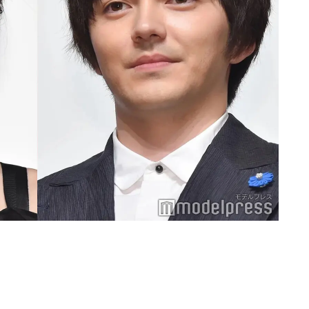
Loaded
:
90.51%