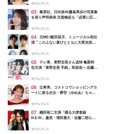
モデルプレス
03
集英社、日向坂46藤嶌果歩の写真集
を巡り声明発表 注意喚起も「必要に応じ
て法的措置を含む対応を検討」
モデルプレス
04
元ME:I飯田栞月、ミュージカル初出
演「この上ない喜びとともに大変光栄」
4年ぶり上演「ファントム」城田優らキ
ャスト発表
モデルプレス
05
テレ東、東野圭吾さん追悼 亀梨和
也主演「東野圭吾 手紙」再放送へ 佐藤隆
太・本田翼・中村倫也ら出演
モデルプレス
06
辻希美、コストコでショッピングカ
ートに座る次女・夢空（ゆめあ）ちゃん
の姿公開「乗りこなしてる感じが可愛す
ぎ」「成長を感じる」の声
モデルプレス
07
織田裕二主演「踊る大捜査線
N.E.W.」趣里・増田貴久・佐藤二朗ら新
メンバー紹介映像解禁 各キャラクター象
徴する“謎のキーワード”も
モデルプレス