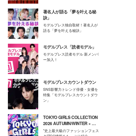
著名人が語る「夢を叶える秘
訣」
モデルプレス独自取材！著名人が
語る「夢を叶える秘訣」
モデルプレス「読者モデル」
モデルプレス読者モデル 新メンバ
ー加入！
モデルプレスカウントダウン
SNS影響力トレンド俳優・女優を
特集「モデルプレスカウントダウ
ン」
TOKYO GIRLS COLLECTION
2026 AUTUMN/WINTER × モ
デルプレス
"史上最大級のファッションフェス
タ"TGC情報をたっぷり紹介