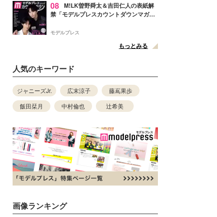
08
M!LK曽野舜太＆吉田仁人の表紙解
禁「モデルプレスカウントダウンマガジ
ン」巻頭に登場
モデルプレス
もっとみる
人気のキーワード
ジャニーズJr.
広末涼子
藤嶌果歩
飯田栞月
中村倫也
辻希美
画像ランキング