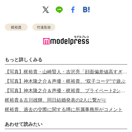
梶裕貴
竹達彩奈
もっと詳しくみる
【写真】梶裕貴・山崎賢人・吉沢亮「顔面偏差値高すぎる」3ショット
【写真】神木隆之介＆声優・梶裕貴、“双子コーデ”で遊ぶ
【写真】神木隆之介＆声優・梶裕貴、プライベート2ショットが話題
梶裕貴＆古川雄輝、同日結婚発表の2人に繋がり
梶裕貴、過去の交際に関する噂に所属事務所がコメント
あわせて読みたい