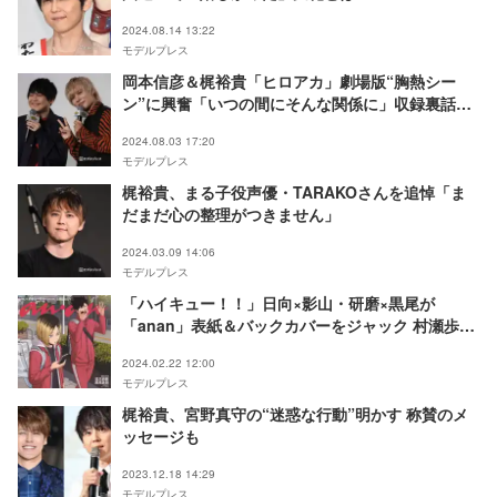
2024.08.14 13:22
モデルプレス
岡本信彦＆梶裕貴「ヒロアカ」劇場版“胸熱シー
ン”に興奮「いつの間にそんな関係に」収録裏話も
明かす【僕のヒーローアカデミア THE MOVIE ユ
2024.08.03 17:20
アネクスト】
モデルプレス
梶裕貴、まる子役声優・TARAKOさんを追悼「ま
だまだ心の整理がつきません」
2024.03.09 14:06
モデルプレス
「ハイキュー！！」日向×影山・研磨×黒尾が
「anan」表紙＆バックカバーをジャック 村瀬歩＆
石川界人の対談、梶裕貴のインタビューも
2024.02.22 12:00
モデルプレス
梶裕貴、宮野真守の“迷惑な行動”明かす 称賛のメ
ッセージも
2023.12.18 14:29
モデルプレス