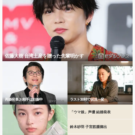
佐藤大樹 台湾土産を贈った先輩明かす
再婚発表 お相手は妊娠中
ラスト30秒で状況一変
「ウマ娘」声優 結婚発表
鈴木砂羽 子宮筋腫摘出