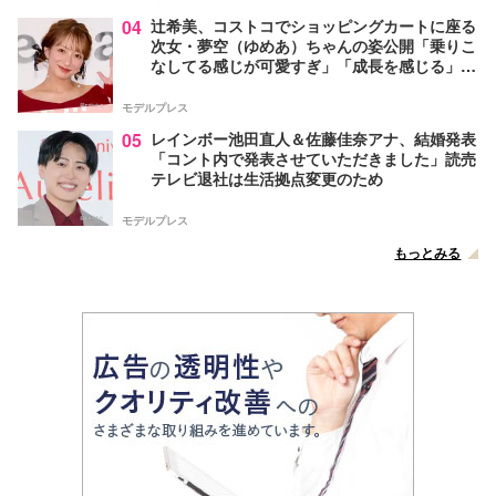
04
辻希美、コストコでショッピングカートに座る
次女・夢空（ゆめあ）ちゃんの姿公開「乗りこ
なしてる感じが可愛すぎ」「成長を感じる」の
声
モデルプレス
05
レインボー池田直人＆佐藤佳奈アナ、結婚発表
「コント内で発表させていただきました」読売
テレビ退社は生活拠点変更のため
モデルプレス
もっとみる