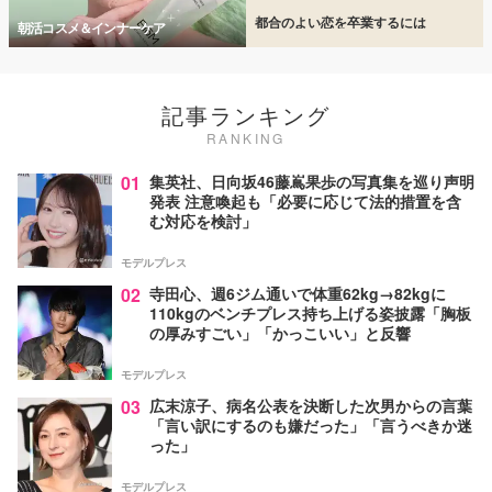
都合のよい恋を卒業するには
朝活コスメ＆インナーケア
記事ランキング
RANKING
01
集英社、日向坂46藤嶌果歩の写真集を巡り声明
発表 注意喚起も「必要に応じて法的措置を含
む対応を検討」
モデルプレス
02
寺田心、週6ジム通いで体重62kg→82kgに
110kgのベンチプレス持ち上げる姿披露「胸板
の厚みすごい」「かっこいい」と反響
モデルプレス
03
広末涼子、病名公表を決断した次男からの言葉
「言い訳にするのも嫌だった」「言うべきか迷
った」
モデルプレス