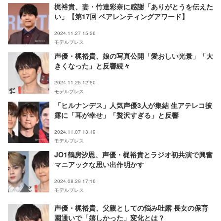
梶裕貴、妻・竹達彩奈に感謝「ありがとうを伝えた
い」【第17回 ペアレンティングアワード】
2024.11.27 15:26
モデルプレス
声優・梶裕貴、娘の写真公開「愛おしい光景」「大
きくなった」と反響続々
2024.11.25 12:50
モデルプレス
「ヒルナンデス」人気声優3人が集結 生アテレコ披
露に「耳が幸せ」「贅沢すぎる」と反響
2024.11.07 13:19
モデルプレス
JO1鶴房汐恩、声優・梶裕貴とラジオ初共演で興奮
マニアックな思い出作明かす
2024.08.29 17:16
モデルプレス
声優・梶裕貴、父親としての悩み吐露 長女の保育
園通いで「嬉しかった」変化とは？