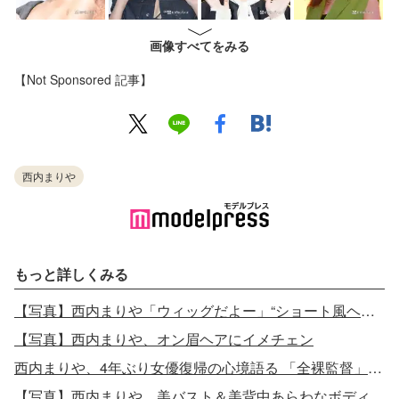
画像すべてをみる
【Not Sponsored 記事】
西内まりや
もっと詳しくみる
【写真】西内まりや「ウィッグだよー」“ショート風ヘア”姿
【写真】西内まりや、オン眉ヘアにイメチェン
西内まりや、4年ぶり女優復帰の心境語る 「全裸監督」は「大好きな作品」
【写真】西内まりや、美バスト＆美背中あらわなボディに釘付け