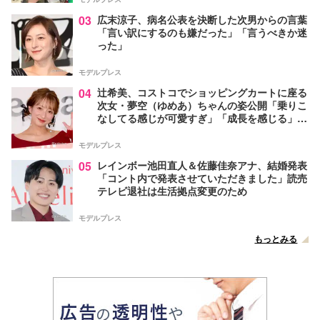
03
広末涼子、病名公表を決断した次男からの言葉
「言い訳にするのも嫌だった」「言うべきか迷
った」
モデルプレス
04
辻希美、コストコでショッピングカートに座る
次女・夢空（ゆめあ）ちゃんの姿公開「乗りこ
なしてる感じが可愛すぎ」「成長を感じる」の
声
モデルプレス
05
レインボー池田直人＆佐藤佳奈アナ、結婚発表
「コント内で発表させていただきました」読売
テレビ退社は生活拠点変更のため
モデルプレス
もっとみる