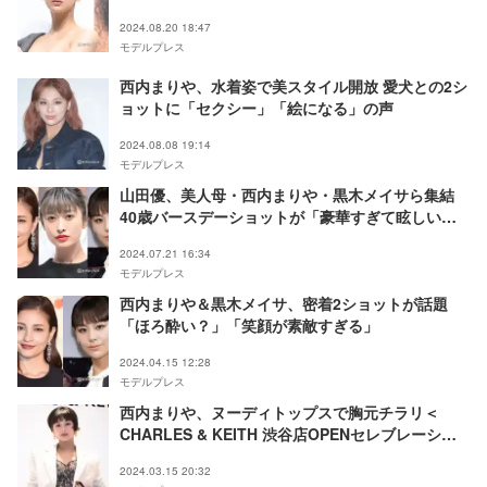
2024.08.20 18:47
モデルプレス
西内まりや、水着姿で美スタイル開放 愛犬との2シ
ョットに「セクシー」「絵になる」の声
2024.08.08 19:14
モデルプレス
山田優、美人母・西内まりや・黒木メイサら集結
40歳バースデーショットが「豪華すぎて眩しい」
「全員美しい」の声
2024.07.21 16:34
モデルプレス
西内まりや＆黒木メイサ、密着2ショットが話題
「ほろ酔い？」「笑顔が素敵すぎる」
2024.04.15 12:28
モデルプレス
西内まりや、ヌーディトップスで胸元チラリ＜
CHARLES & KEITH 渋谷店OPENセレブレーショ
ンパーティー＞
2024.03.15 20:32