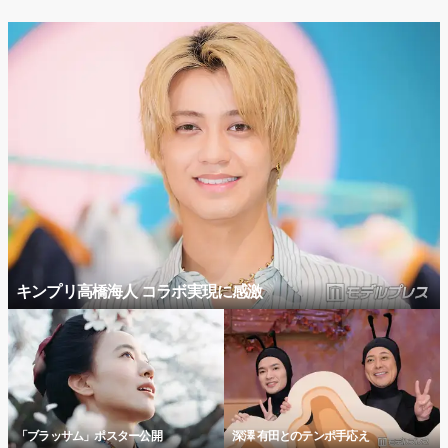
キンプリ高橋海人 コラボ実現に感激
「ブラッサム」ポスター公開
深澤 有田とのテンポ手応え