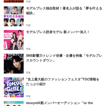
特集
モデルプレス独自取材！著名人が語る「夢を叶える
秘訣」
特集
モデルプレス読者モデル 新メンバー加入！
特集
SNS影響力トレンド俳優・女優を特集「モデルプレ
スカウントダウン」
特集
"史上最大級のファッションフェスタ"TGC情報を
たっぷり紹介
特集
moxymill新メンバーオーディション「to the