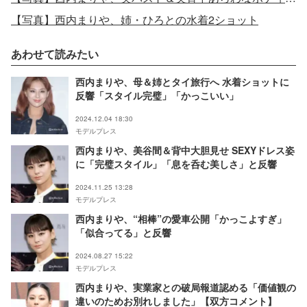
【写真】西内まりや、姉・ひろとの水着2ショット
あわせて読みたい
西内まりや、母＆姉とタイ旅行へ 水着ショットに
反響「スタイル完璧」「かっこいい」
2024.12.04 18:30
モデルプレス
西内まりや、美谷間＆背中大胆見せ SEXYドレス姿
に「完璧スタイル」「息を呑む美しさ」と反響
2024.11.25 13:28
モデルプレス
西内まりや、“相棒”の愛車公開「かっこよすぎ」
「似合ってる」と反響
2024.08.27 15:22
モデルプレス
西内まりや、実業家との破局報道認める「価値観の
違いのためお別れしました」【双方コメント】