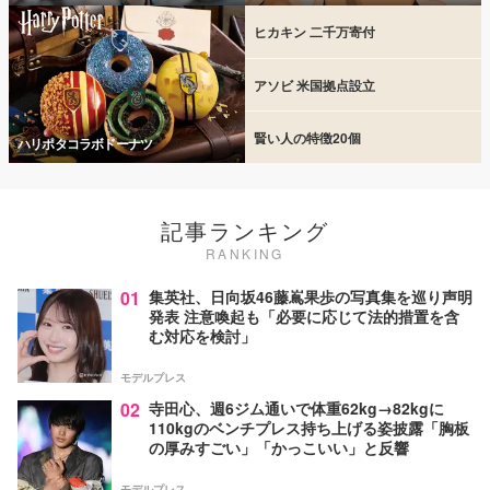
ヒカキン 二千万寄付
アソビ 米国拠点設立
賢い人の特徴20個
ハリポタコラボドーナツ
記事ランキング
RANKING
01
集英社、日向坂46藤嶌果歩の写真集を巡り声明
発表 注意喚起も「必要に応じて法的措置を含
む対応を検討」
モデルプレス
02
寺田心、週6ジム通いで体重62kg→82kgに
110kgのベンチプレス持ち上げる姿披露「胸板
の厚みすごい」「かっこいい」と反響
モデルプレス