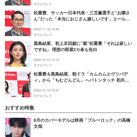
モデルプレス
松重豊、サッカー日本代表・三笘薫選手と“お隣さ
ん”だった「本当におじさん嬉しいです」エール送
る
2022.11.16 10:43
モデルプレス
黒島結菜、初上京回顧に“親”松重豊「それは寂しい
ですね」 理想の部屋3カ条も告白
2022.10.13 13:13
モデルプレス
松重豊＆黒島結菜、朝ドラ「カムカムエヴリバデ
ィ」から「ちむどんどん」へバトンタッチ 初共演
の印象語る「興味津々でした」
2022.10.13 13:01
モデルプレス
おすすめ特集
8月のカバーモデルは映画「ブルーロック」の高橋
文哉