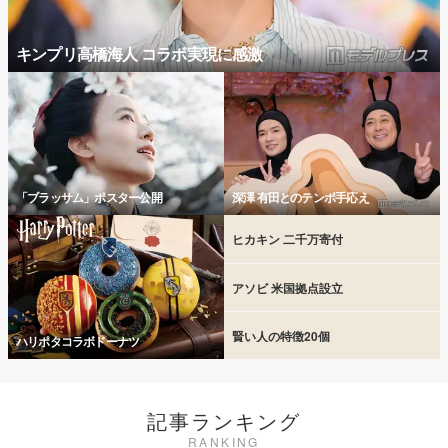
キンプリ高橋海人 コラボ実現に感激
「ブラッサム」ポスター公開
深澤 有田とのテンポ手応え
ヒカキン 二千万寄付
アソビ 米国拠点設立
賢い人の特徴20個
ハリポタコラボドーナツ
記事ランキング
RANKING