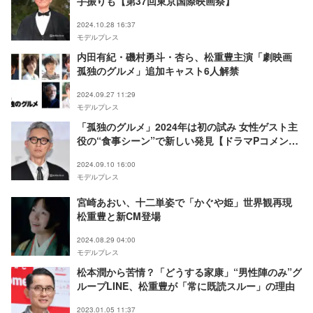
手振りも【第37回東京国際映画祭】
2024.10.28 16:37
モデルプレス
内田有紀・磯村勇斗・杏ら、松重豊主演「劇映画
孤独のグルメ」追加キャスト6人解禁
2024.09.27 11:29
モデルプレス
「孤独のグルメ」2024年は初の試み 女性ゲスト主
役の“食事シーン”で新しい発見【ドラマPコメン
ト】
2024.09.10 16:00
モデルプレス
宮崎あおい、十二単姿で「かぐや姫」世界観再現
松重豊と新CM登場
2024.08.29 04:00
モデルプレス
松本潤から苦情？「どうする家康」“男性陣のみ”グ
ループLINE、松重豊が「常に既読スルー」の理由
2023.01.05 11:37