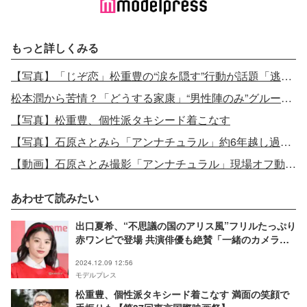
もっと詳しくみる
【写真】「じぞ恋」松重豊の“涙を隠す”行動が話題「逃げ恥」「着飾る恋」「プロミス・シンデレラ」に続き…
松本潤から苦情？「どうする家康」“男性陣のみ”グループLINE、松重豊が「常に既読スルー」の理由
【写真】松重豊、個性派タキシード着こなす
【写真】石原さとみら「アンナチュラル」約6年越し過去ショット再現
【動画】石原さとみ撮影「アンナチュラル」現場オフ動画が話題
あわせて読みたい
出口夏希、“不思議の国のアリス風”フリルたっぷり
赤ワンピで登場 共演俳優も絶賛「一緒のカメラに
収まりたかった」
2024.12.09 12:56
モデルプレス
松重豊、個性派タキシード着こなす 満面の笑顔で